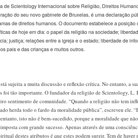
a de Scientology Internacional sobre Religião, Direitos Human
uração do seu novo gabinete de Bruxelas, é uma declaração púb
mas de direitos humanos. O documento estabelece a posição of
ticas de hoje em dia: o papel da religião na sociedade; liberda
a; justiça; relações entre a igreja e o estado; liberdade de in
 dos pais e das crianças e muitos outros.
stá sujeita a muita discussão e reflexão crítica. No entanto, a su
s foi tão importante. O fundador da religião de Scientology, L
meiro sentimento de comunidade. “Quando a religião não tem in
stado herda todo o fardo da moralidade pública”, escreveu ele. “
 entanto, isto não é bem‑sucedido, porque a moralidade que não
 imposta com grande sucesso. Apenas através de uma consciência
iritual destes atributos é que estes podem surgir. Tem de haver