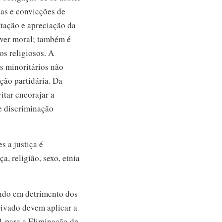
sas e convicções de
itação e apreciação da
ever moral; também é
os religiosos. A
s minoritários não
ção partidária. Da
tar encorajar a
e discriminação
s a justiça é
, religião, sexo, etnia
undo em detrimento dos
rivado devem aplicar a
1 para a Eliminação de