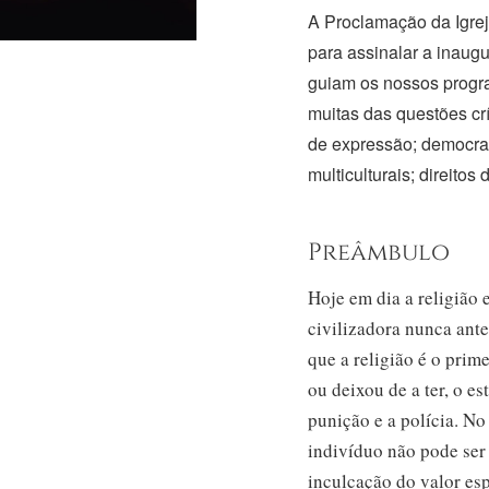
A Proclamação da Igrej
para assinalar a inaug
guiam os nossos progra
muitas das questões crí
de expressão; democraci
multiculturais; direitos
Preâmbulo
Hoje em dia a religião e
civilizadora nunca ante
que a religião é o pri
ou deixou de a ter, o e
punição e a polícia. No
indivíduo não pode ser
inculcação do valor esp