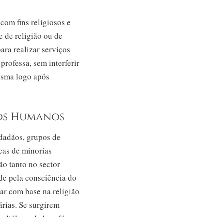
com fins religiosos e
e de religião ou de
para realizar serviços
professa, sem interferir
mesma logo após
tos Humanos
idadãos, grupos de
cas de minorias
ão tanto no sector
de pela consciência do
ar com base na religião
árias. Se surgirem