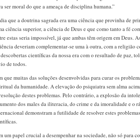
a ser moral do que a ameaça de disciplina humana.”
ia que a doutrina sagrada era uma ciência que provinha de pri
ma ciência superior, a ciência de Deus e que como tanto a fé c
tre estas seria impossível, já que ambas têm origem em Deus. A
 ciência deveriam complementar‑se uma à outra, com a religião
descobertas científicas da nossa era com o resultado de paz, tol
io de todos.
que muitas das soluções desenvolvidas para curar os proble
iritual da humanidade. A elevação do psiquiatra sem alma acim
resolução destes problemas. Pelo contrário, a explosão da intol
umento dos males da iliteracia, do crime e da imoralidade e o 
nternacional demonstram a futilidade de resolver estes problema
tíficas.
têm um papel crucial a desempenhar na sociedade, não só para c