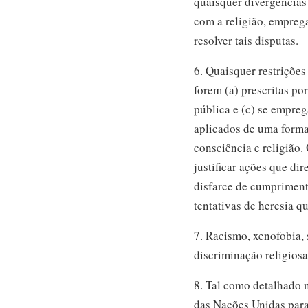
quaisquer divergências
com a religião, empreg
resolver tais disputas.
6. Quaisquer restrições
forem (a) prescritas po
pública e (c) se empreg
aplicados de uma forma 
consciência e religião
justificar ações que di
disfarce de cumprimento
tentativas de heresia q
7. Racismo, xenofobia,
discriminação religios
8. Tal como detalhado 
das Nações Unidas para