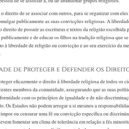
pessoa de se associar a, ou de abandonar grupos religiosos.
 o direito de se associar com outros, para se organizar com eles 
romulgar publicamente as suas convicções religiosas. A liberdad
 direito de possuir as escrituras e textos da religião escolhida 
 publicamente e de educar os filhos na tradição religiosa que se 
to à liberdade de religião ou convicção e ao seu exercício da 
.
ade de Proteger e Defender os Direi
teger eficazmente o direito à liberdade religiosa de todos os c
scentes membros da comunidade, assegurando que as suas políti
nformidade com os princípios de igualdade e de não discriminaç
o. Os Estados não podem arrogar a si mesmos a responsabilida
 impor ou censurar uma fé ou convicção específica ou discrimin
devem fomentar um clima de tolerância em relação a fés minorit