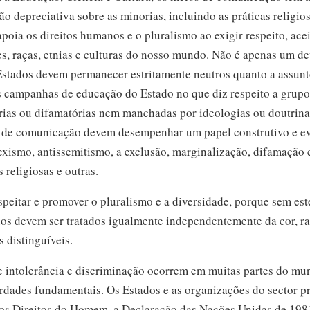
o depreciativa sobre as minorias, incluindo as práticas religio
apoia os direitos humanos e o pluralismo ao exigir respeito, ace
ões, raças, etnias e culturas do nosso mundo. Não é apenas um d
 Estados devem permanecer estritamente neutros quanto a assunt
s campanhas de educação do Estado no que diz respeito a grupo
rias ou difamatórias nem manchadas por ideologias ou doutrina
 de comunicação devem desempenhar um papel construtivo e evi
sexismo, antissemitismo, a exclusão, marginalização, difamação 
 religiosas e outras.
peitar e promover o pluralismo e a diversidade, porque sem este
os devem ser tratados igualmente independentemente da cor, raça
s distinguíveis.
de intolerância e discriminação ocorrem em muitas partes do m
erdades fundamentais. Os Estados e as organizações do sector p
os Direitos do Homem, a Declaração das Nações Unidas de 198