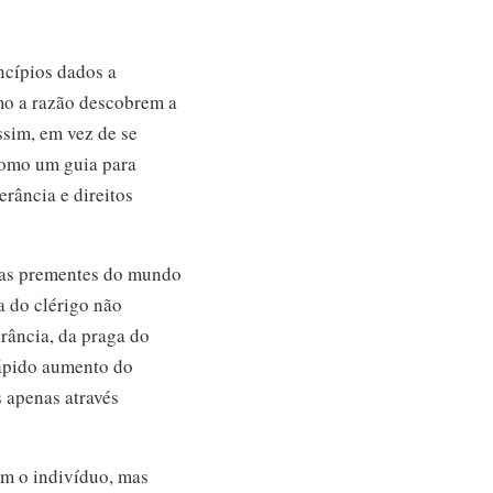
ncípios dados a
omo a razão descobrem a
ssim, em vez de se
 como um guia para
erância e direitos
mas prementes do mundo
a do clérigo não
erância, da praga do
rápido aumento do
s apenas através
om o indivíduo, mas