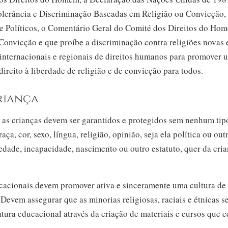
olerância e Discriminação Baseadas em Religião ou Convicção, 
s e Políticos, o Comentário Geral do Comité dos Direitos do Ho
Convicção e que proíbe a discriminação contra religiões novas e
 internacionais e regionais de direitos humanos para promover 
direito à liberdade de religião e de convicção para todos.
riança
s as crianças devem ser garantidos e protegidos sem nenhum tip
a, cor, sexo, língua, religião, opinião, seja ela política ou out
iedade, incapacidade, nascimento ou outro estatuto, quer da cria
ucacionais devem promover ativa e sinceramente uma cultura de 
 Devem assegurar que as minorias religiosas, raciais e étnicas s
atura educacional através da criação de materiais e cursos que 