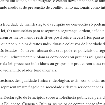
 entre um estado e uma religião, o estado deve empenhar‑se nu
ando medidas de prevenção de conflito tanto nacionais como int
 à liberdade de manifestação da religião ou convicção só podem
r lei, (b) necessárias para assegurar a segurança, ordem, saúde 
arem os meios menos restritivos possíveis e necessários para as
que não vicie os direitos individuais e coletivos de liberdade
. Os Estados não devem abusar dos seus poderes policiais ou re
reta ou indiretamente violam as convicções ou práticas religiosas
 da lei, processar indivíduos ou grupos por praticarem a sua r
ue violam liberdades fundamentais.
 sexismo, desigualdade étnica e ideológica, assim como todas a
a representam um flagelo na sociedade e devem ser condenadas.
na Declaração de Princípios sobre a Tolerância publicada pel
 a Educação, Ciência e Cultura, os meios de comunicação têm a