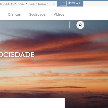
PT
LÍNGUA
REEDOM MAG.ORG
SCIENTOLOGY.PT
Crenças
Sociedade
Vídeos
Sociedade