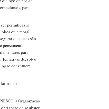
m diálogo de boa‑fé
ernacionais, para
 ser permitidas se
pública ou a moral
segurar que estes são
 de pensamento,
gulamentares para
. Tentativas de, sob o
eligião constituem
s formas de
a UNESCO, a Organização
 obrigação de se abster