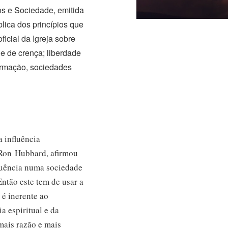
os e Sociedade, emitida
lica dos princípios que
icial da Igreja sobre
de de crença; liberdade
formação, sociedades
a influência
. Ron Hubbard, afirmou
fluência numa sociedade
Então este tem de usar a
 é inerente ao
 espiritual e da
 mais razão e mais