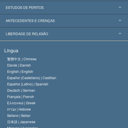
Estados Unidos
ESTUDOS DE PERITOS
Reconhecimentos Mundiais
Apreciações por Categoria
ANTECEDENTES E CRENÇAS
Decisões Históricas
Os Peritos Mais Proeminentes do Mundo
L. Ron Hubbard
LIBERDADE DE RELIGIÃO
Os Objetivos de Scientology
O que é Liberdade de Religião?
Língua
O Credo da Igreja de Scientology
Normas Internacionais de Direitos Humanos
繁體中文 |
Chinese
Dansk |
Danish
O Código de Um Scientologist
Proclamação sobre Religião
English |
English
Español (Castellano) |
Castilian
David Miscavige
Español (Latino) |
Spanish
Deutsch |
German
Français |
French
Ελληνικά |
Greek
עברית |
Hebrew
Italiano |
Italian
日本語 |
Japanese
Magyar |
Hungarian