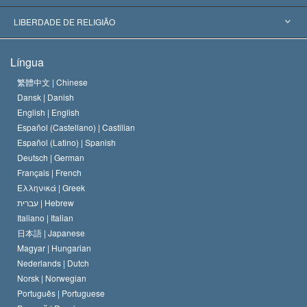
Decisões Históricas
Os Peritos Mais Proeminentes do Mundo
L. Ron Hubbard
LIBERDADE DE RELIGIÃO
Os Objetivos de Scientology
O que é Liberdade de Religião?
Língua
O Credo da Igreja de Scientology
Normas Internacionais de Direitos Humanos
繁體中文 |
Chinese
Dansk |
Danish
O Código de Um Scientologist
Proclamação sobre Religião
English |
English
Español (Castellano) |
Castilian
David Miscavige
Español (Latino) |
Spanish
Deutsch |
German
Français |
French
Ελληνικά |
Greek
עברית |
Hebrew
Italiano |
Italian
日本語 |
Japanese
Magyar |
Hungarian
Nederlands |
Dutch
Norsk |
Norwegian
Português |
Portuguese