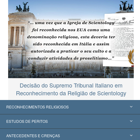
Decisão do Supremo Tribunal Italiano em
Reconhecimento da Religião de Scientology
RECONHECIMENTOS RELIGIOSOS
Estados Unidos
ESTUDOS DE PERITOS
Reconhecimentos Mundiais
Apreciações por Categoria
ANTECEDENTES E CRENÇAS