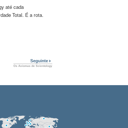
gy até cada
ade Total. É a rota.
Seguinte
Os Axiomas de Scientology