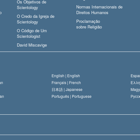
Os Objetivos de
Normas Internacionais de
Scientology
o
Direitos Humanos
O Credo da Igreja de
Proclamação
Scientology
sobre Religião
O Código de Um
Scientologist
David Miscavige
English |
English
Españ
an
Français |
French
Ελλη
日本語 |
Japanese
Magy
an
Português |
Portuguese
Русск