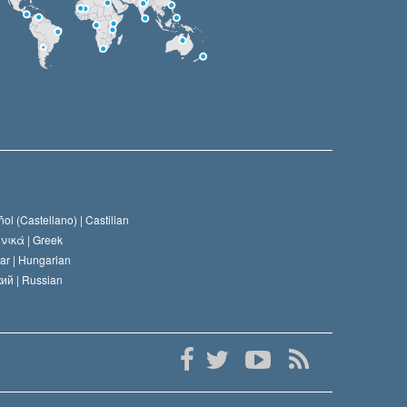
ol (Castellano) |
Castilian
νικά |
Greek
ar |
Hungarian
ий |
Russian