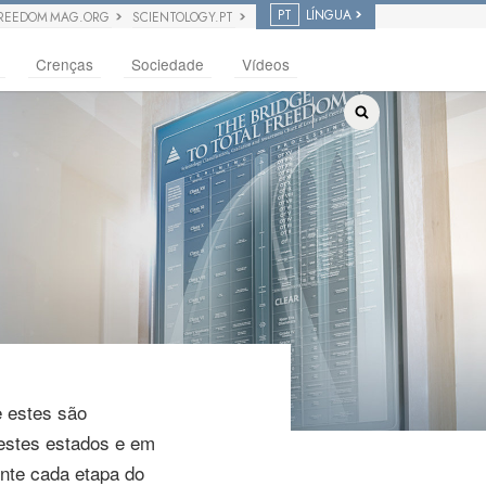
PT
LÍNGUA
REEDOM MAG.ORG
SCIENTOLOGY.PT
Crenças
Sociedade
Vídeos
e estes são
estes estados e em
nte cada etapa do