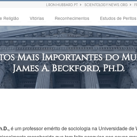
L RON HUBBARD.PT
SCIENTOLOGY NEWS.ORG
F
e Religião
Vitórias
Reconhecimentos
Estudos de Peritos
itos Mais Importantes do M
James A.
Beckford, Ph.D.
.D.,
é um professor emérito de sociologia na Universidade de W
acionalmente reconhecido que tem feito pesquisa nos novos mov