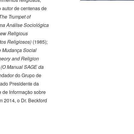
 autor de centenas de
The Trumpet of
Uma Análise Sociológica
New Religious
os Religiosos)
(1985);
e Mudança Social
heory and Religion
n (O Manual SAGE da
undador do Grupo de
sado Presidente da
 de Informação sobre
m 2014,
o
Dr. Beckford