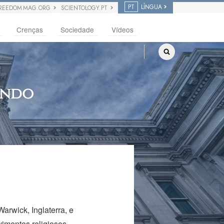
PT
LÍNGUA
REEDOM MAG.ORG
SCIENTOLOGY.PT
Crenças
Sociedade
Vídeos
undo
arwick, Inglaterra, e
imentos religiosos,