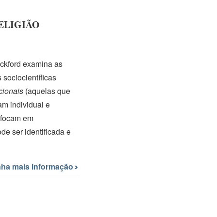
RELIGIÃO
ckford examina as
 sociocientíficas
cionais
(aquelas que
am individual e
 focam em
de ser identificada e
ha mais Informação