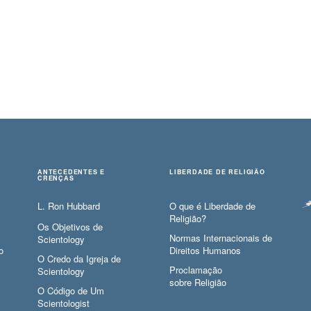
ANTECEDENTES E
LIBERDADE DE RELIGIÃO
CRENÇAS
L. Ron Hubbard
O que é Liberdade de
Religião?
Os Objetivos de
Normas Internacionais de
Scientology
o
Direitos Humanos
O Credo da Igreja de
Proclamação
Scientology
sobre Religião
O Código de Um
Scientologist