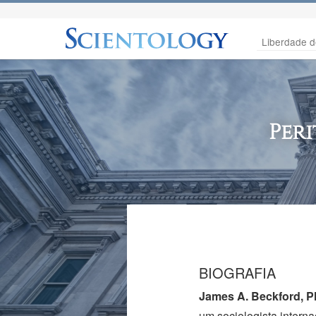
Liberdade d
Per
BIOGRAFIA
James A.
Beckford, Ph
um sociologista intern