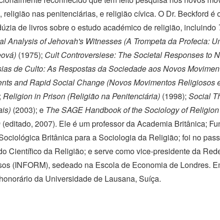
,
religião nas penitenciárias, e religião cívica. O
Dr. Beckford
é o
úzia de livros sobre o estudo académico de religião, incluindo
al Analysis of Jehovah's Witnesses (A Trompeta da Profecia: 
eová)
(1975);
Cult Controversiese: The Societal Responses to 
ias de Culto: As Respostas da Sociedade aos Novos Moviment
nts and Rapid Social Change (Novos Movimentos Religiosos 
;
Religion in Prison (Religião na Penitenciária)
(1998);
Social T
ais)
(2003); e
The SAGE Handbook of the Sociology of Religio
)
(editado, 2007). Ele é um professor da Academia Britânica; F
ociológica Britânica para a Sociologia da Religião; foi no pas
o Científico da Religião; e serve como
vice-presidente
da Rede
sos (INFORM), sedeado na Escola de Economia de Londres.
E
honorário da Universidade de Lausana, Suíça.