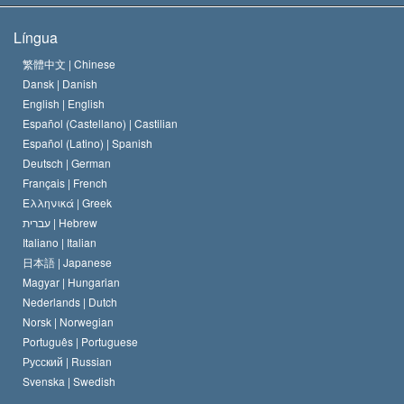
Os Objetivos de Scientology
O que é Liberdade de Religião?
Língua
O Credo da Igreja de Scientology
Normas Internacionais de Direitos Humanos
繁體中文 |
Chinese
Dansk |
Danish
O Código de Um Scientologist
Proclamação sobre Religião
English |
English
Español (Castellano) |
Castilian
David Miscavige
Español (Latino) |
Spanish
Deutsch |
German
Français |
French
Ελληνικά |
Greek
עברית |
Hebrew
Italiano |
Italian
日本語 |
Japanese
Magyar |
Hungarian
Nederlands |
Dutch
Norsk |
Norwegian
Português |
Portuguese
Русский |
Russian
Svenska |
Swedish