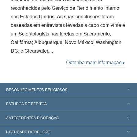
reconhecidos pelo Serviço de Rendimento Interno
nos Estados Unidos. As suas conclusões foram
baseadas em entrevistas levadas a cabo com vinte e
um Scientologists nas Igrejas em Sacramento,
Califórnia; Albuquerque, Novo México; Washington,
DC; e Clearwater,...
Obtenha mais Informação
RECONHECIMENTOS RELIGIOSOS
Estados Unidos
ESTUDOS DE PERITOS
Reconhecimentos Mundiais
Apreciações por Categoria
ANTECEDENTES E CRENÇAS
Decisões Históricas
Os Peritos Mais Proeminentes do Mundo
L. Ron Hubbard
LIBERDADE DE RELIGIÃO