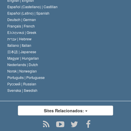
English |
English
Español (Castellano) |
Castilian
David Miscavige
Español (Latino) |
Spanish
Deutsch |
German
Français |
French
Ελληνικά |
Greek
עברית |
Hebrew
Italiano |
Italian
日本語 |
Japanese
Magyar |
Hungarian
Nederlands |
Dutch
Norsk |
Norwegian
Português |
Portuguese
Русский |
Russian
Svenska |
Swedish
Sites Relacionados: