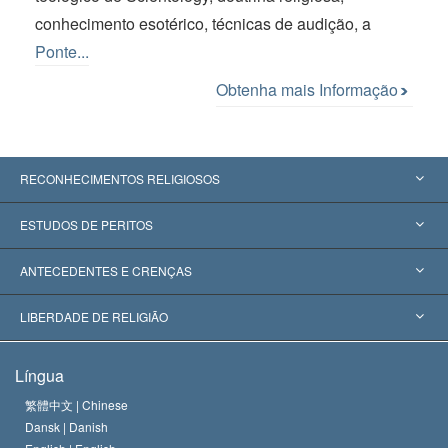
conhecimento esotérico, técnicas de audição, a
Ponte...
Obtenha mais Informação
RECONHECIMENTOS RELIGIOSOS
Estados Unidos
ESTUDOS DE PERITOS
Reconhecimentos Mundiais
Apreciações por Categoria
ANTECEDENTES E CRENÇAS
Decisões Históricas
Os Peritos Mais Proeminentes do Mundo
L. Ron Hubbard
LIBERDADE DE RELIGIÃO
Os Objetivos de Scientology
O que é Liberdade de Religião?
Língua
O Credo da Igreja de Scientology
Normas Internacionais de Direitos Humanos
繁體中文 |
Chinese
Dansk |
Danish
O Código de Um Scientologist
Proclamação sobre Religião