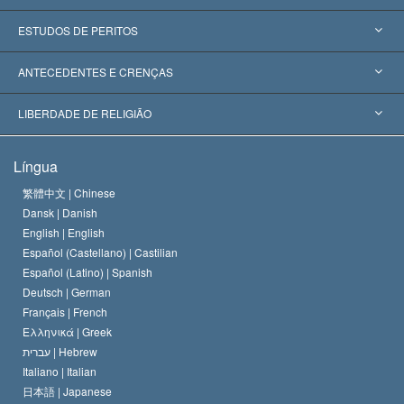
Estados Unidos
ESTUDOS DE PERITOS
Reconhecimentos Mundiais
Apreciações por Categoria
ANTECEDENTES E CRENÇAS
Decisões Históricas
Os Peritos Mais Proeminentes do Mundo
L. Ron Hubbard
LIBERDADE DE RELIGIÃO
Os Objetivos de Scientology
O que é Liberdade de Religião?
Língua
O Credo da Igreja de Scientology
Normas Internacionais de Direitos Humanos
繁體中文 |
Chinese
Dansk |
Danish
O Código de Um Scientologist
Proclamação sobre Religião
English |
English
Español (Castellano) |
Castilian
David Miscavige
Español (Latino) |
Spanish
Deutsch |
German
Français |
French
Ελληνικά |
Greek
עברית |
Hebrew
Italiano |
Italian
日本語 |
Japanese