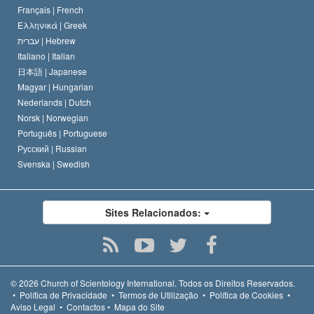
Français |
French
Ελληνικά |
Greek
עברית |
Hebrew
Italiano |
Italian
日本語 |
Japanese
Magyar |
Hungarian
Nederlands |
Dutch
Norsk |
Norwegian
Português |
Portuguese
Русский |
Russian
Svenska |
Swedish
Sites Relacionados:
© 2026
Church of Scientology International.
Todos os Direitos Reservados.
•
Política de Privacidade
•
Termos de Utilização
•
Política de Cookies
•
Aviso Legal
•
Contactos
•
Mapa do Site