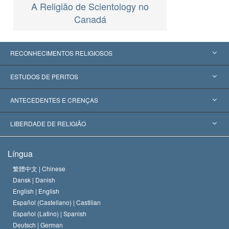
A Religião de Scientology no
Canadá
RECONHECIMENTOS RELIGIOSOS
Estados Unidos
ESTUDOS DE PERITOS
Reconhecimentos Mundiais
Apreciações por Categoria
ANTECEDENTES E CRENÇAS
Decisões Históricas
Os Peritos Mais Proeminentes do Mundo
L. Ron Hubbard
LIBERDADE DE RELIGIÃO
Os Objetivos de Scientology
O que é Liberdade de Religião?
Língua
O Credo da Igreja de Scientology
Normas Internacionais de Direitos Humanos
繁體中文 |
Chinese
Dansk |
Danish
O Código de Um Scientologist
Proclamação sobre Religião
English |
English
Español (Castellano) |
Castilian
David Miscavige
Español (Latino) |
Spanish
Deutsch |
German