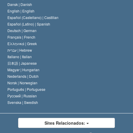
Dansk |
Danish
O Código de Um Scientologist
Proclamação sobre Religião
English |
English
Español (Castellano) |
Castilian
David Miscavige
Español (Latino) |
Spanish
Deutsch |
German
Français |
French
Ελληνικά |
Greek
עברית |
Hebrew
Italiano |
Italian
日本語 |
Japanese
Magyar |
Hungarian
Nederlands |
Dutch
Norsk |
Norwegian
Português |
Portuguese
Русский |
Russian
Svenska |
Swedish
Sites Relacionados: