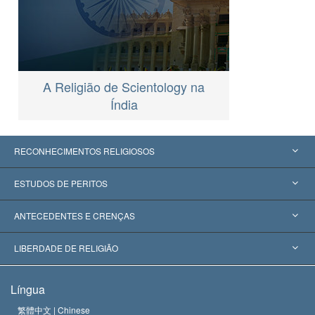
A Religião de Scientology na
Índia
RECONHECIMENTOS RELIGIOSOS
Estados Unidos
ESTUDOS DE PERITOS
Reconhecimentos Mundiais
Apreciações por Categoria
ANTECEDENTES E CRENÇAS
Decisões Históricas
Os Peritos Mais Proeminentes do Mundo
L. Ron Hubbard
LIBERDADE DE RELIGIÃO
Os Objetivos de Scientology
O que é Liberdade de Religião?
Língua
O Credo da Igreja de Scientology
Normas Internacionais de Direitos Humanos
繁體中文 |
Chinese