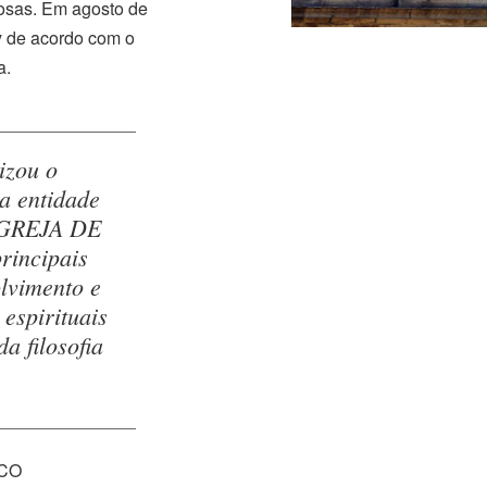
iosas. Em agosto de
y de acordo com o
a.
izou o
a entidade
IGREJA DE
rincipais
lvimento e
espirituais
a filosofia
ICO