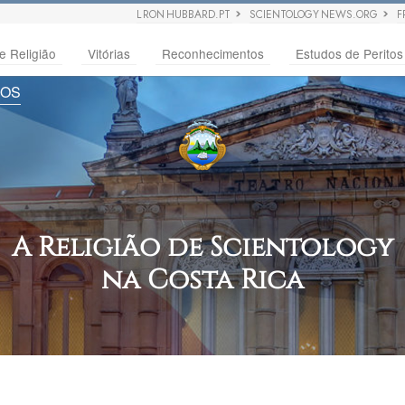
L RON HUBBARD.PT
SCIENTOLOGY NEWS.ORG
F
e Religião
Vitórias
Reconhecimentos
Estudos de Peritos
SOS
A Religião de Scientology
na Costa Rica