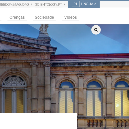
PT
LÍNGUA
REEDOM MAG.ORG
SCIENTOLOGY.PT
Crenças
Sociedade
Vídeos