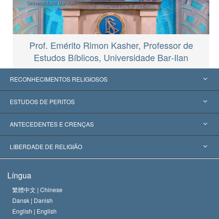
Prof. Emérito Rimon Kasher, Professor de
Estudos Bíblicos, Universidade Bar‑Ilan
RECONHECIMENTOS RELIGIOSOS
Estados Unidos
ESTUDOS DE PERITOS
Reconhecimentos Mundiais
Apreciações por Categoria
ANTECEDENTES E CRENÇAS
Decisões Históricas
Os Peritos Mais Proeminentes do Mundo
L. Ron Hubbard
LIBERDADE DE RELIGIÃO
Os Objetivos de Scientology
O que é Liberdade de Religião?
Língua
O Credo da Igreja de Scientology
Normas Internacionais de Direitos Humanos
繁體中文 |
Chinese
Dansk |
Danish
O Código de Um Scientologist
Proclamação sobre Religião
English |
English