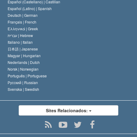
Español (Castellano) |
Castilian
David Miscavige
Español (Latino) |
Spanish
Deutsch |
German
Français |
French
Ελληνικά |
Greek
עברית |
Hebrew
Italiano |
Italian
日本語 |
Japanese
Magyar |
Hungarian
Nederlands |
Dutch
Norsk |
Norwegian
Português |
Portuguese
Русский |
Russian
Svenska |
Swedish
Sites Relacionados: