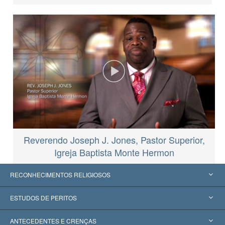
Reverendo Joseph J. Jones, Pastor Superior,
Igreja Baptista Monte Hermon
RECONHECIMENTOS RELIGIOSOS
Estados Unidos
ESTUDOS DE PERITOS
Reconhecimentos Mundiais
Apreciações por Categoria
ANTECEDENTES E CRENÇAS