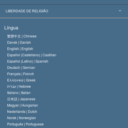
Decisões Históricas
Os Peritos Mais Proeminentes do Mundo
L. Ron Hubbard
LIBERDADE DE RELIGIÃO
Os Objetivos de Scientology
O que é Liberdade de Religião?
Língua
O Credo da Igreja de Scientology
Normas Internacionais de Direitos Humanos
繁體中文 |
Chinese
Dansk |
Danish
O Código de Um Scientologist
Proclamação sobre Religião
English |
English
Español (Castellano) |
Castilian
David Miscavige
Español (Latino) |
Spanish
Deutsch |
German
Français |
French
Ελληνικά |
Greek
עברית |
Hebrew
Italiano |
Italian
日本語 |
Japanese
Magyar |
Hungarian
Nederlands |
Dutch
Norsk |
Norwegian
Português |
Portuguese