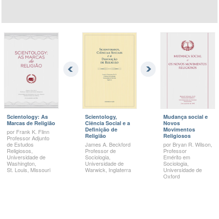
Scientology: As
Scientology,
Mudança social e
Marcas de Religião
Ciência Social e a
Novos
Definição de
Movimentos
por
Frank K.
Flinn
Religião
Religiosos
Professor Adjunto
de Estudos
James A.
Beckford
por
Bryan R.
Wilson,
Religiosos,
Professor de
Professor
Universidade de
Sociologia,
Emérito em
Washington,
Universidade de
Sociologia,
St. Louis,
Missouri
Warwick, Inglaterra
Universidade de
Oxford