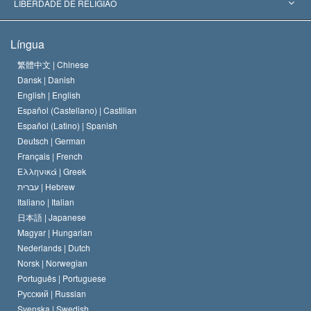
Os Peritos Mais Proeminentes do Mundo
L. Ron Hubbard
LIBERDADE DE RELIGIÃO
Os Objetivos de Scientology
O que é Liberdade de Religião?
Língua
O Credo da Igreja de Scientology
Normas Internacionais de Direitos Humanos
繁體中文 |
Chinese
Dansk |
Danish
O Código de Um Scientologist
Proclamação sobre Religião
English |
English
Español (Castellano) |
Castilian
David Miscavige
Español (Latino) |
Spanish
Deutsch |
German
Français |
French
Ελληνικά |
Greek
עברית |
Hebrew
Italiano |
Italian
日本語 |
Japanese
Magyar |
Hungarian
Nederlands |
Dutch
Norsk |
Norwegian
Português |
Portuguese
Русский |
Russian
Svenska |
Swedish