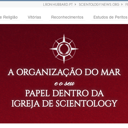
L RON HUBBARD.PT
SCIENTOLOGY NEWS.ORG
F
e Religião
Vitórias
Reconhecimentos
Estudos de Peritos
A ORGANIZAÇÃO DO MAR
e o seu
PAPEL DENTRO DA
IGREJA DE SCIENTOLOGY