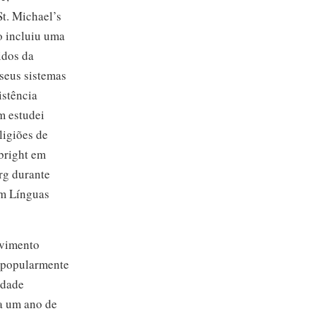
St. Michael’s
o incluiu uma
idos da
seus sistemas
istência
m estudei
ligiões de
lbright em
rg durante
em Línguas
lvimento
, popularmente
idade
ra um ano de