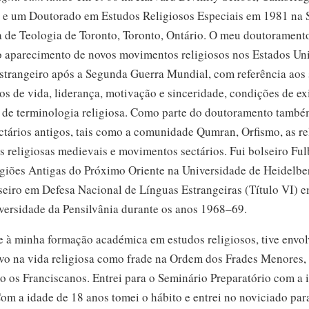
 e um Doutorado em Estudos Religiosos Especiais
em 1981
na
a de Teologia de Toronto, Toronto, Ontário. O meu doutorament
o aparecimento de novos movimentos religiosos nos Estados Un
strangeiro após a Segunda Guerra Mundial, com referência aos 
los de vida, liderança, motivação e sinceridade, condições de ex
o de terminologia religiosa. Como parte do doutoramento també
tários antigos, tais como a comunidade Qumran, Orfismo, as re
s religiosas medievais e movimentos sectários. Fui bolseiro Fu
ligiões Antigas do Próximo Oriente na Universidade de Heidelbe
seiro em Defesa Nacional de Línguas Estrangeiras (
Título VI
) 
versidade da Pensilvânia durante os anos
1968–69.
 à minha formação académica em estudos religiosos, tive envo
ivo na vida religiosa como frade na Ordem dos Frades Menores
 os Franciscanos. Entrei para o Seminário Preparatório com a 
om a idade
de 18 anos
tomei o hábito e entrei no noviciado pa