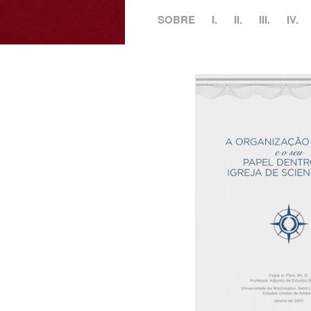
SOBRE
I.
II.
III.
IV.