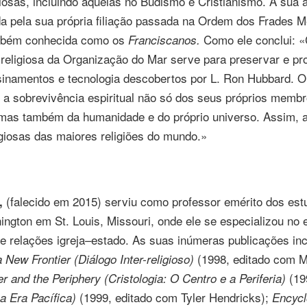
giosas, incluindo aquelas no Budismo e Cristianismo. A sua a
da pela sua própria filiação passada na Ordem dos Frades M
mbém conhecida como os
Como ele conclui: 
Franciscanos.
 religiosa da Organização do Mar serve para preservar e pr
inamentos e tecnologia descobertos por
L. Ron
Hubbard. O 
 a sobrevivência espiritual não só dos seus próprios mem
y mas também da humanidade e do próprio universo. Assim, 
giosas das maiores religiões do mundo.»
(falecido em 2015) serviu como professor emérito dos estu
,
hington em
St. Louis,
Missouri, onde ele se especializou no
o e relações
igreja–estado
. As suas inúmeras publicações i
(1998, editado com
M
a New Frontier (Diálogo
Inter-religioso
)
(19
r and the Periphery (Cristologia: O Centro e a Periferia)
(1999, editado com Tyler Hendricks);
na Era Pacífica)
Encycl