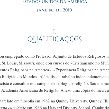
Estados Unidos da América
janeiro de 2010
I.
QUALIFICAÇÕES
ou empregado como Professor Adjunto de Estudos Religiosos n
,
St. Louis,
Missouri, onde dou cursos de «Cristianismo no Mu
ntos Religiosos na América», «Experiência Religiosa na Amér
à Religião do Mundo». Além disso, trabalho independentemente
encista e consultor nos campos de teologia e religião. Sou um m
 Academia Americana de Religião. Anexo uma cópia do meu cur
arelato em filosofia
em 1962
na Quincy University, Quincy, Ill
gna cum laude
em 1966
na Harvard Divinity School, Cambridg