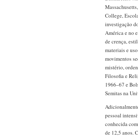
Massachusetts,
College, Escol
investigação d
América e no e
de crença, esti
materiais e us
movimentos sec
mistério, orden
Filosofia e Re
1966–67
e Bol
Semitas na Uni
Adicionalmente
pessoal intens
conhecida como
de 12,5 anos.
C