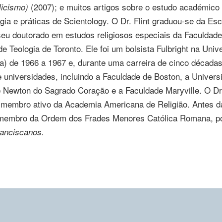
(2007); e muitos artigos sobre o estudo académico d
licismo)
ogia e práticas de Scientology. O
Dr. Flint
graduou-se
da Esc
eu doutorado em estudos religiosos especiais da Faculdade
de Teologia de Toronto. Ele foi um bolsista Fulbright na Univ
ha)
de 1966 a 1967
e, durante uma carreira de cinco década
 universidades, incluindo a Faculdade de Boston, a Univers
de Newton do Sagrado Coração e a Faculdade Maryville. O
Dr
 e membro ativo da Academia Americana de Religião. Antes d
 membro da Ordem dos Frades Menores Católica Romana, p
ranciscanos.