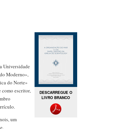
a Universidade
ndo Moderno»,
ica do Norte»
 como escritor,
DESCARREGUE O
LIVRO BRANCO
embro
rículo.
inois, um
e,