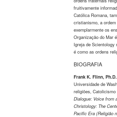
ordens fraternais reli
fruitivamente informa
Católica Romana, ta
cristianismo, a ordem
exemplarmente os ens
Organização do Mar é
Igreja de Scientolog
é como as ordens reli
BIOGRAFIA
Frank K.
Flinn, Ph.D.
Universidade de Was
religiões, Catolicism
Dialogue: Voice from 
Christology: The Cente
Pacific Era (Religião 