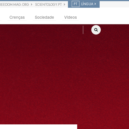
PT
LÍNGUA
REEDOM MAG.ORG
SCIENTOLOGY.PT
Crenças
Sociedade
Vídeos