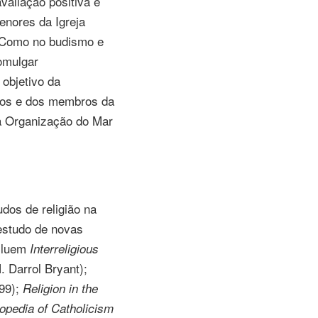
valiação positiva é
enores da Igreja
«Como no budismo e
omulgar
objetivo da
bros e dos membros da
a Organização do Mar
dos de religião na
 estudo de novas
ncluem
Interreligious
. Darrol
Bryant);
99);
Religion in the
opedia of Catholicism