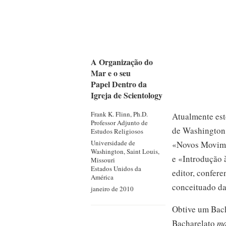
A Organização do
Mar e o seu
Papel Dentro da
Igreja de Scientology
Frank K.
Flinn, Ph.D.
Atualmente est
Professor Adjunto de
de Washington
Estudos Religiosos
Universidade de
«Novos Movime
Washington, Saint Louis,
e «Introdução 
Missouri
Estados Unidos da
editor, confer
América
conceituado da
janeiro de 2010
Obtive um Bach
Bacharelato
ma