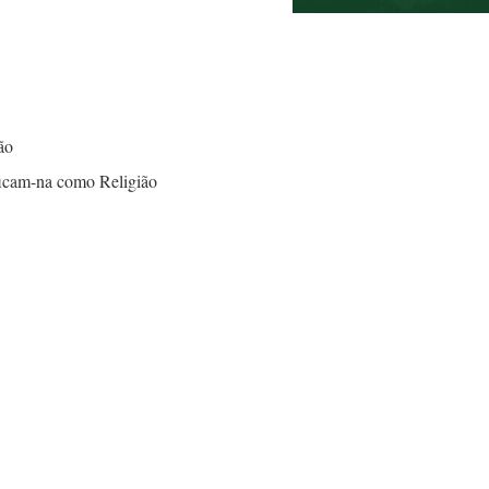
ão
ficam-na
como Religião