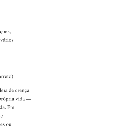
ações,
 vários
rreto).
deia de crença
própria vida —
ida. Em
de
tes ou