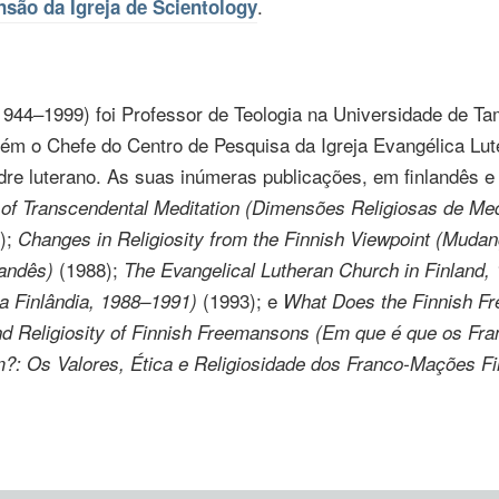
.
nsão da Igreja de Scientology
944–1999) foi Professor de Teologia na Universidade de Ta
mbém o Chefe do Centro de Pesquisa da Igreja Evangélica Lut
re luterano. As suas inúmeras publicações, em finlandês e 
 of Transcendental Meditation (Dimensões Religiosas de Me
);
Changes in Religiosity from the Finnish Viewpoint (Muda
(1988);
landês)
The Evangelical Lutheran Church in Finland,
(1993); e
a Finlândia, 1988–1991)
What Does the Finnish Fr
nd Religiosity of Finnish Freemansons (Em que é que os
Fra
?: Os Valores, Ética e Religiosidade dos
Franco-Mações
Fi