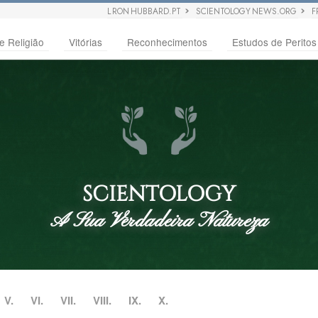
L RON HUBBARD.PT
SCIENTOLOGY NEWS.ORG
F
e Religião
Vitórias
Reconhecimentos
Estudos de Peritos
SCIENTOLOGY
A Sua Verdadeira Natureza
V.
VI.
VII.
VIII.
IX.
X.