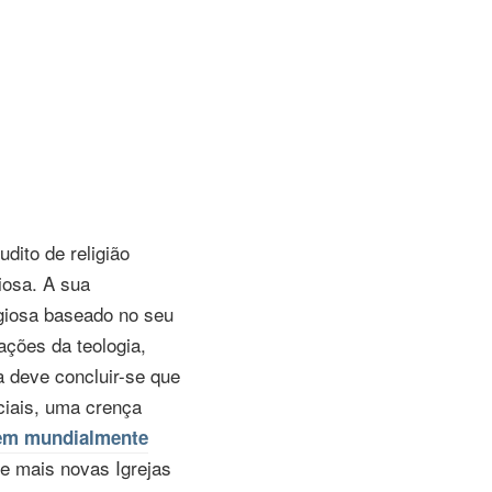
dito de religião
iosa. A sua
igiosa baseado no seu
ções da teologia,
ma deve
concluir-se
que
uciais, uma crença
tem mundialmente
e mais novas Igrejas