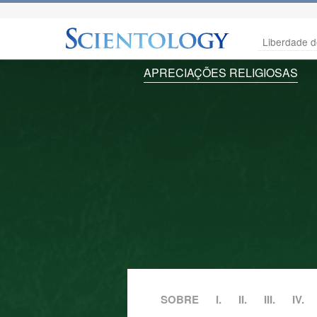
Liberdade d
APRECIAÇÕES RELIGIOSAS
SOBRE
I.
II.
III.
IV.