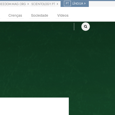
PT
LÍNGUA
REEDOM MAG.ORG
SCIENTOLOGY.PT
Crenças
Sociedade
Vídeos