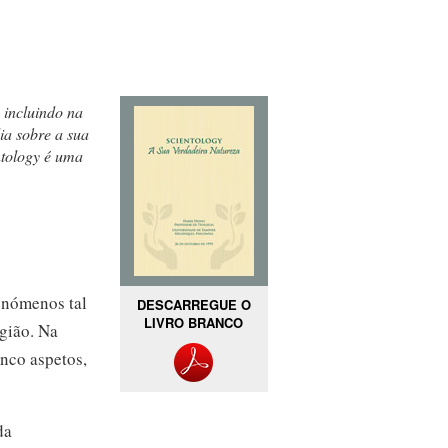
 incluindo na
ia sobre a sua
ntology é uma
enómenos tal
DESCARREGUE O
LIVRO BRANCO
igião. Na
inco aspetos,
da