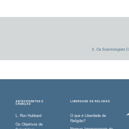
II. Os Scientologists
C
ANTECEDENTES E
LIBERDADE DE RELIGIÃO
CRENÇAS
L. Ron Hubbard
O que é Liberdade de
Religião?
Os Objetivos de
Normas Internacionais de