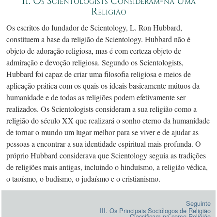
II. Os Scientologists
Consideram-na
Uma
Religião
Os escritos do fundador de Scientology,
L. Ron
Hubbard,
constituem a base da religião de Scientology. Hubbard não é
objeto de adoração religiosa, mas é com certeza objeto de
admiração e devoção religiosa. Segundo os Scientologists,
Hubbard foi capaz de criar uma filosofia religiosa e meios de
aplicação prática com os quais os ideais basicamente mútuos da
humanidade e de todas as religiões podem efetivamente ser
realizados. Os Scientologists consideram a sua religião como a
religião do
século XX
que realizará o sonho eterno da humanidade
de tornar o mundo um lugar melhor para se viver e de ajudar as
pessoas a encontrar a sua identidade espiritual mais profunda. O
próprio Hubbard considerava que Scientology seguia as tradições
de religiões mais antigas, incluindo o hinduísmo, a religião védica,
o taoísmo, o budismo, o judaísmo e o cristianismo.
Seguinte
III. Os Principais Sociólogos de Religião
Classificam-na
como Religião