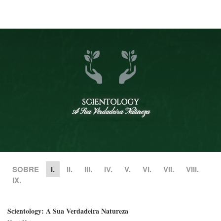
SCIENTOLOGY
A Sua Verdadeira Natureza
SOBRE
I.
II.
III.
IV.
V.
VI.
VII.
VIII.
IX.
Scientology: A Sua Verdadeira Natureza