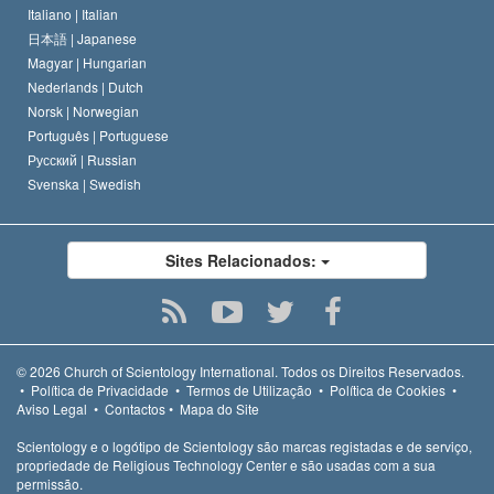
Italiano |
Italian
日本語 |
Japanese
Magyar |
Hungarian
Nederlands |
Dutch
Norsk |
Norwegian
Português |
Portuguese
Русский |
Russian
Svenska |
Swedish
Sites Relacionados:
© 2026
Church of Scientology International.
Todos os Direitos Reservados.
•
Política de Privacidade
•
Termos de Utilização
•
Política de Cookies
•
Aviso Legal
•
Contactos
•
Mapa do Site
Scientology e o logótipo de Scientology são marcas registadas e de serviço,
propriedade de Religious Technology Center e são usadas com a sua
permissão.