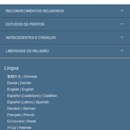
RECONHECIMENTOS RELIGIOSOS
Estados Unidos
ESTUDOS DE PERITOS
Reconhecimentos Mundiais
Apreciações por Categoria
ANTECEDENTES E CRENÇAS
Decisões Históricas
Os Peritos Mais Proeminentes do Mundo
L. Ron Hubbard
LIBERDADE DE RELIGIÃO
Os Objetivos de Scientology
O que é Liberdade de Religião?
Língua
O Credo da Igreja de Scientology
Normas Internacionais de Direitos Humanos
繁體中文 |
Chinese
Dansk |
Danish
O Código de Um Scientologist
Proclamação sobre Religião
English |
English
Español (Castellano) |
Castilian
David Miscavige
Español (Latino) |
Spanish
Deutsch |
German
Français |
French
Ελληνικά |
Greek
עברית |
Hebrew