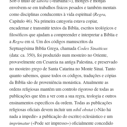
Sob o título de
labora
(«trabalha!»), monges e monjas
envolvem-se
em trabalhos físicos pesados e também mentais
como disciplinas conducentes à vida espiritual (
Regra,
Capítulo 46
). Na primeira categoria estava copiar,
encadernar e transmitir textos da Bíblia, escritos teológicos e
filosóficos que ajudam a compreender e interpretar a Bíblia e
a
Regra
em si. Um dos códigos manuscritos da
Septuagésima Bíblia Grega, chamada
Codex Sinaiticus
(data:
ca. 350
), foi produzido num mosteiro no Oriente,
provavelmente em Cesareia na antiga Palestina, e preservado
no mosteiro grego de Santa Catarina no Monte Sinai. Tanto
quanto sabemos, quase todos os códigos, traduções e cópias
da Bíblia são de proveniência monástica. Atualmente as
ordens religiosas mantêm um controlo rigoroso de todas as
publicações que têm a ver com a sua regra, teologia e outros
ensinamentos específicos da ordem. Todas as publicações
religiosas oficiais devem incluir um
nihil obstat
(«Não há
nada a impedir» a publicação do escrito) eclesiástico e um
imprimatur
(«Pode ser impresso») oficialmente concedido