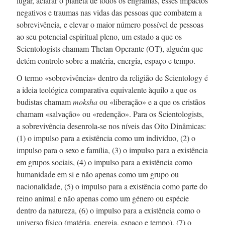
lugar, aclarar o planeta de todos os engramas, esses impactos
negativos e traumas nas vidas das pessoas que combatem a
sobrevivência, e elevar o maior número possível de pessoas
ao seu potencial espiritual pleno, um estado a que os
Scientologists chamam Thetan Operante (OT), alguém que
detém controlo sobre a matéria, energia, espaço e tempo.
O termo «sobrevivência» dentro da religião de Scientology é
a ideia teológica comparativa equivalente àquilo a que os
budistas chamam
moksha
ou «liberação» e a que os cristãos
chamam «salvação» ou «redenção». Para os Scientologists,
a sobrevivência
desenrola-se
nos níveis das Oito Dinâmicas:
(1) o impulso para a existência como um indivíduo, (2) o
impulso para o sexo e família, (3) o impulso para a existência
em grupos sociais, (4) o impulso para a existência como
humanidade em si e não apenas como um grupo ou
nacionalidade, (5) o impulso para a existência como parte do
reino animal e não apenas como um género ou espécie
dentro da natureza, (6) o impulso para a existência como o
universo físico (matéria, energia, espaço e tempo), (7) o