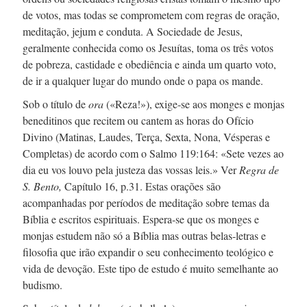
de votos, mas todas se comprometem com regras de oração,
meditação, jejum e conduta. A Sociedade de Jesus,
geralmente conhecida como os Jesuítas, toma os três votos
de pobreza, castidade e obediência e ainda um quarto voto,
de ir a qualquer lugar do mundo onde o papa os mande.
Sob o título de
ora
(«Reza!»),
exige-se
aos monges e monjas
beneditinos que recitem ou cantem as horas do Ofício
Divino (Matinas, Laudes, Terça, Sexta, Nona, Vésperas e
Completas) de acordo com o Salmo 119:164: «Sete vezes ao
dia eu vos louvo pela justeza das vossas leis.» Ver
Regra de
S. Bento,
Capítulo 16, p.31. Estas orações são
acompanhadas por períodos de meditação sobre temas da
Bíblia e escritos espirituais.
Espera-se
que os monges e
monjas estudem não só a Bíblia mas outras
belas-letras
e
filosofia que irão expandir o seu conhecimento teológico e
vida de devoção. Este tipo de estudo é muito semelhante ao
budismo.