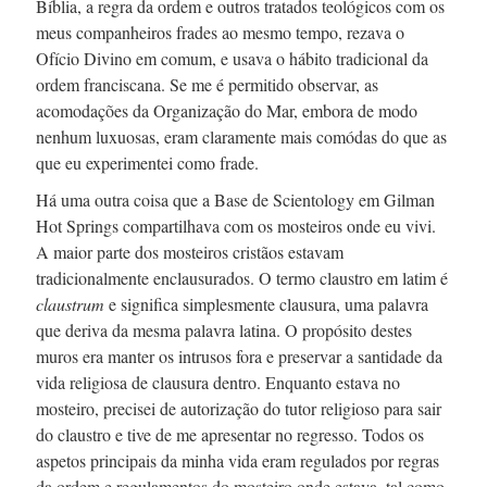
Bíblia, a regra da ordem e outros tratados teológicos com os
meus companheiros frades ao mesmo tempo, rezava o
Ofício Divino em comum, e usava o hábito tradicional da
ordem franciscana. Se me é permitido observar, as
acomodações da Organização do Mar, embora de modo
nenhum luxuosas, eram claramente mais comódas do que as
que eu experimentei como frade.
Há uma outra coisa que a Base de Scientology em Gilman
Hot Springs compartilhava com os mosteiros onde eu vivi.
A maior parte dos mosteiros cristãos estavam
tradicionalmente enclausurados. O termo claustro em latim é
claustrum
e significa simplesmente clausura, uma palavra
que deriva da mesma palavra latina. O propósito destes
muros era manter os intrusos fora e preservar a santidade da
vida religiosa de clausura dentro. Enquanto estava no
mosteiro, precisei de autorização do tutor religioso para sair
do claustro e tive de me apresentar no regresso. Todos os
aspetos principais da minha vida eram regulados por regras
da ordem e regulamentos do mosteiro onde estava, tal como