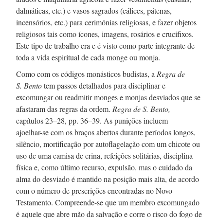
dalmáticas, etc.) e vasos sagrados (cálices, pátenas,
incensórios, etc.) para cerimónias religiosas, e fazer objetos
religiosos tais como ícones, imagens, rosários e crucifixos.
Este tipo de trabalho era e é visto como parte integrante de
toda a vida espiritual de cada monge ou monja.
Como com os códigos monásticos budistas, a
Regra de
S. Bento
tem passos detalhados para disciplinar e
excomungar ou readmitir monges e monjas desviados que se
afastaram das regras da ordem.
Regra de
S. Bento,
capítulos 23–28,
pp. 36–39.
As punições incluem
ajoelhar-se
com os braços abertos durante períodos longos,
silêncio, mortificação por autoflagelação com um chicote ou
uso de uma camisa de crina, refeições solitárias, disciplina
física e, como último recurso, expulsão, mas o cuidado da
alma do desviado é mantido na posição mais alta, de acordo
com o número de prescrições encontradas no Novo
Testamento.
Compreende-se
que um membro excomungado
é aquele que abre mão da salvação e corre o risco do fogo de