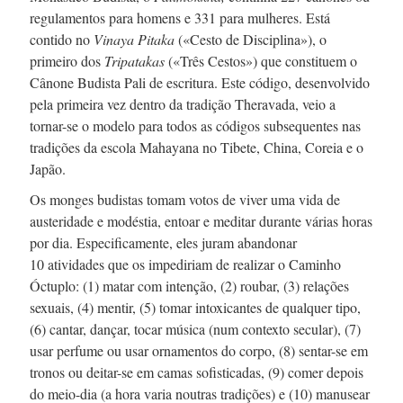
regulamentos para homens
e 331
para mulheres. Está
contido no
Vinaya
Pitaka
(«Cesto de Disciplina»), o
primeiro dos
Tripatakas
(«Três Cestos») que constituem o
Cânone Budista Pali de escritura. Este código, desenvolvido
pela primeira vez dentro da tradição Theravada, veio a
tornar-se
o modelo para todos as códigos subsequentes nas
tradições da escola Mahayana no Tibete, China, Coreia e o
Japão.
Os monges budistas tomam votos de viver uma vida de
austeridade e modéstia, entoar e meditar durante várias horas
por dia. Especificamente, eles juram abandonar
10 atividades
que os impediriam de realizar o Caminho
Óctuplo: (1) matar com intenção, (2) roubar, (3) relações
sexuais, (4) mentir, (5) tomar intoxicantes de qualquer tipo,
(6) cantar, dançar, tocar música (num contexto secular), (7)
usar perfume ou usar ornamentos do corpo, (8)
sentar-se
em
tronos ou
deitar-se
em camas sofisticadas, (9) comer depois
do
meio-dia
(a hora varia noutras tradições) e (10) manusear