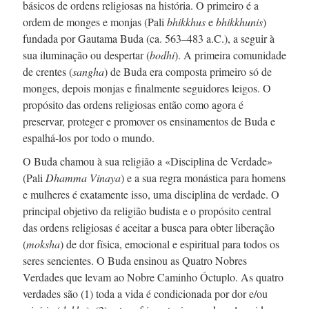
básicos de ordens religiosas na história. O primeiro é a
ordem de monges e monjas (Pali
bhikkhus
e
bhikkhunis
)
fundada por Gautama Buda (
ca. 563–483 a.C.
), a seguir à
sua iluminação ou despertar (
bodhi
). A primeira comunidade
de crentes (
sangha
) de Buda era composta primeiro só de
monges, depois monjas e finalmente seguidores leigos. O
propósito das ordens religiosas então como agora é
preservar, proteger e promover os ensinamentos de Buda e
espalhá-los
por todo o mundo.
O Buda chamou à sua religião a «Disciplina de Verdade»
(Pali
Dhamma Vinaya
) e a sua regra monástica para homens
e mulheres é exatamente isso, uma disciplina de verdade. O
principal objetivo da religião budista e o propósito central
das ordens religiosas é aceitar a busca para obter liberação
(
moksha
) de dor física, emocional e espiritual para todos os
seres sencientes. O Buda ensinou as Quatro Nobres
Verdades que levam ao Nobre Caminho Óctuplo. As quatro
verdades são (1) toda a vida é condicionada por dor e/ou