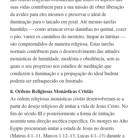
suas vidas contribuem para a sua missão de obter liberação
da avidez para eles mesmos e preservar o ideal de
iluminação para o laicado em geral. Até mesmo tarefas
humildes — como arrancar ervas daninhas no quintal, cozer
o pão, varrer os caminhos do mosteiro, limpar as latrinas —
são compreendidos de maneira religiosa. Estas tarefas
normais contribuem para o desenvolvimento das atitudes
monásticas de humildade, modéstia e obediência, sem as
quais o seu progresso nos estádios de meditação que
conduzem à iluminação e a propagação do ideal budista
poderia ser enfraquecido ou frustrado.
ii. Ordens Religiosas Monásticas Cristãs
As ordens religiosas monásticas cristãs
desenvolveram-se
a
partir do desejo religioso de imitar a vida de Jesus Cristo. No
fim do
século III
e posteriormente a forma de imitação
assumiu uma direção ascética específica. Os monges no Alto
Egipto procuraram imitar a estada de Jesus no deserto
(Mateus 4:1–11, Marcos 1:12–13, Lucas 4:1–13) durante a