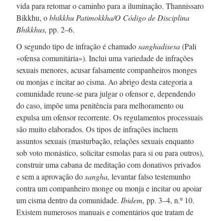
vida para retomar o caminho para a iluminação. Thannissaro
Bikkhu, o
bhikkhu Patimokkha/O Código de Disciplina
Bhikkhus,
pp. 2–6.
O segundo tipo de infração é chamado
sanghadisesa
(Pali
«ofensa comunitária»). Inclui uma variedade de infrações
sexuais menores, acusar falsamente companheiros monges
ou monjas e incitar ao cisma. Ao abrigo desta categoria a
comunidade
reune-se
para julgar o ofensor e, dependendo
do caso, impõe uma penitência para melhoramento ou
expulsa um ofensor recorrente. Os regulamentos processuais
são muito elaborados. Os tipos de infrações incluem
assuntos sexuais (masturbação, relações sexuais enquanto
sob voto monástico, solicitar esmolas para si ou para outros),
construir uma cabana de meditação com donativos privados
e sem a aprovação do
sangha,
levantar falso testemunho
contra um companheiro monge ou monja e incitar ou apoiar
um cisma dentro da comunidade.
Ibidem,
pp. 3–4, n.º 10.
Existem numerosos manuais e comentários que tratam de