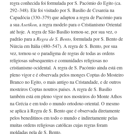
regra conhecida foi formulada por
S. Pacómio
do Egito (ca.
292–348
). Ele foi visitado por
S. Basílio
de Cesareia na
Capadócia (
330–379
) que adaptou a regra de Pacómio para
a sua
Asetikon,
a regra modelo para o Cristianismo Oriental
até hoje. A regra de São Basílio tornou-se, por sua vez, o
padrão para a
Regra de
S. Bento,
formulada por
S. Bento
de
Núrcia em Itália (
480–547
). A regra de
S. Bento,
por sua
vez,
tornou-se
o paradigma de regras de todas as ordens
religiosas subsequentes e comunidades religiosas no
cristianismo ocidental. A regra de
S. Pacómio
ainda está em
pleno vigor e é observada pelos monges Coptas do Mosteiro
Branco no Egito, o mais antigo na Cristandade, e de outros
mosteiros Coptas noutros países. A regra de
S. Basílio
também está em pleno vigor nos mosteiros do Monte Athos
na Grécia e em todo o mundo ortodoxo oriental. O mesmo
se aplica à Regra de
S. Bento
que é observada diretamente
pelos beneditinos em todo o mundo e indiretamente pelas
muitas ordens religiosas católicas cujas regras foram
moldadas pela de
S. Bento.