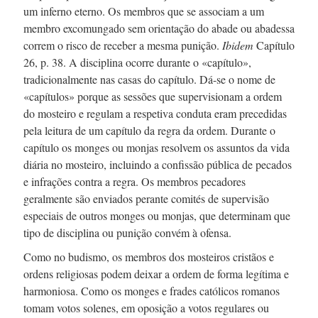
um inferno eterno. Os membros que se associam a um
membro excomungado sem orientação do abade ou abadessa
correm o risco de receber a mesma punição.
Ibidem
Capítulo
26, p. 38. A disciplina ocorre durante o «capítulo»,
tradicionalmente nas casas do capítulo.
Dá-se
o nome de
«capítulos» porque as sessões que supervisionam a ordem
do mosteiro e regulam a respetiva conduta eram precedidas
pela leitura de um capítulo da regra da ordem. Durante o
capítulo os monges ou monjas resolvem os assuntos da vida
diária no mosteiro, incluindo a confissão pública de pecados
e infrações contra a regra. Os membros pecadores
geralmente são enviados perante comités de supervisão
especiais de outros monges ou monjas, que determinam que
tipo de disciplina ou punição convém à ofensa.
Como no budismo, os membros dos mosteiros cristãos e
ordens religiosas podem deixar a ordem de forma legítima e
harmoniosa. Como os monges e frades católicos romanos
tomam votos solenes, em oposição a votos regulares ou