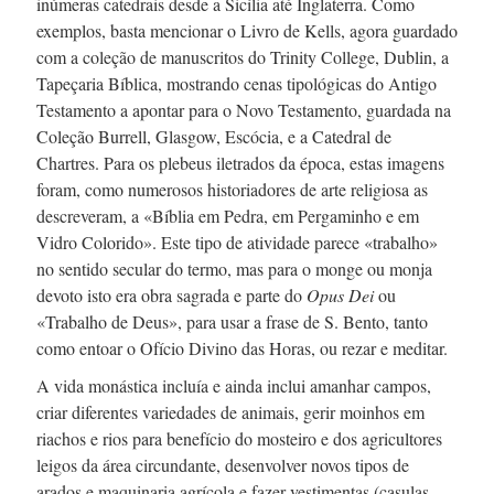
inúmeras catedrais desde a Sicília até Inglaterra. Como
exemplos, basta mencionar o Livro de Kells, agora guardado
com a coleção de manuscritos do Trinity College, Dublin, a
Tapeçaria Bíblica, mostrando cenas tipológicas do Antigo
Testamento a apontar para o Novo Testamento, guardada na
Coleção Burrell, Glasgow, Escócia, e a Catedral de
Chartres. Para os plebeus iletrados da época, estas imagens
foram, como numerosos historiadores de arte religiosa as
descreveram, a «Bíblia em Pedra, em Pergaminho e em
Vidro Colorido». Este tipo de atividade parece «trabalho»
no sentido secular do termo, mas para o monge ou monja
devoto isto era obra sagrada e parte do
Opus Dei
ou
«Trabalho de Deus», para usar a frase de
S. Bento,
tanto
como entoar o Ofício Divino das Horas, ou rezar e meditar.
A vida monástica incluía e ainda inclui amanhar campos,
criar diferentes variedades de animais, gerir moinhos em
riachos e rios para benefício do mosteiro e dos agricultores
leigos da área circundante, desenvolver novos tipos de
arados e maquinaria agrícola e fazer vestimentas (casulas,