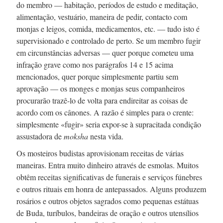
do membro — habitação, períodos de estudo e meditação,
alimentação, vestuário, maneira de pedir, contacto com
monjas e leigos, comida, medicamentos, etc. — tudo isto é
supervisionado e controlado de perto. Se um membro fugir
em circunstâncias adversas — quer porque cometeu uma
infração grave como nos
parágrafos 14 e 15
acima
mencionados, quer porque simplesmente partiu sem
aprovação — os monges e monjas seus companheiros
procurarão
trazê-lo
de volta para endireitar as coisas de
acordo com os cânones. A razão é simples para o crente:
simplesmente «fugir» seria
expor-se
à supracitada condição
assustadora de
moksha
nesta vida.
Os mosteiros budistas aprovisionam receitas de várias
maneiras. Entra muito dinheiro através de esmolas. Muitos
obtêm receitas significativas de funerais e serviços fúnebres
e outros rituais em honra de antepassados. Alguns produzem
rosários e outros objetos sagrados como pequenas estátuas
de Buda, turíbulos, bandeiras de oração e outros utensílios