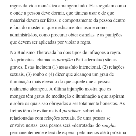
regras da vida monástica abrangem tudo. Elas regulam como
e onde a pessoa deve dormir, que túnicas usar e de que
material devem ser feitas, o comportamento da pessoa dentro
e fora do mosteiro, que medicamentos usar e como
administrá-los,
como procurar obter esmolas, e as punições
que devem ser aplicadas por violar a regra.
No Budismo Theravada há dois tipos de infrações a regra.
As primeiras, chamadas
parajika
(Pali «derrota») são as
graves. Estas incluem (1) assassínio intencional, (2) relações
sexuais, (3) roubo e (4) dizer que alcançou um grau de
iluminação mais elevado do que aquele que a pessoa
realmente alcançou. A última injunção mostra que os
monges têm graus de meditação e iluminação a que aspiram
e sobre os quais são obrigados a ser totalmente honestos. As
freiras têm de evitar mais 4
parajikas
, sobretudo
relacionadas com relações sexuais. Se uma pessoa se
envolve nestas, essa pessoa será «derrotada» do
sangha
permanentemente e terá de esperar pelo menos até à próxima