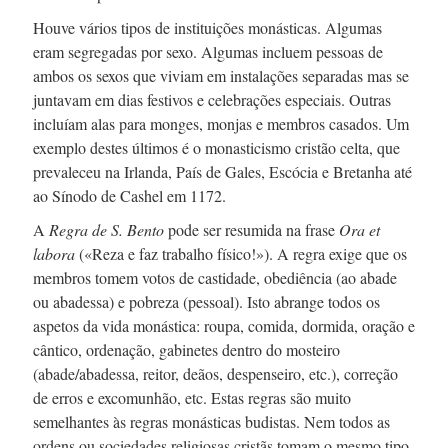
Houve vários tipos de instituições monásticas. Algumas
eram segregadas por sexo. Algumas incluem pessoas de
ambos os sexos que viviam em instalações separadas mas se
juntavam em dias festivos e celebrações especiais. Outras
incluíam alas para monges, monjas e membros casados. Um
exemplo destes últimos é o monasticismo cristão celta, que
prevaleceu na Irlanda, País de Gales, Escócia e Bretanha até
ao Sínodo de Cashel
em 1172.
A
Regra de
S. Bento
pode ser resumida na frase
Ora et
labora
(«Reza e faz trabalho físico!»). A regra exige que os
membros tomem votos de castidade, obediência (ao abade
ou abadessa) e pobreza (pessoal). Isto abrange todos os
aspetos da vida monástica: roupa, comida, dormida, oração e
cântico, ordenação, gabinetes dentro do mosteiro
(abade/abadessa, reitor, deãos, despenseiro, etc.), correção
de erros e excomunhão, etc. Estas regras são muito
semelhantes às regras monásticas budistas. Nem todos as
ordens ou sociedades religiosas cristãs tomam o mesmo tipo