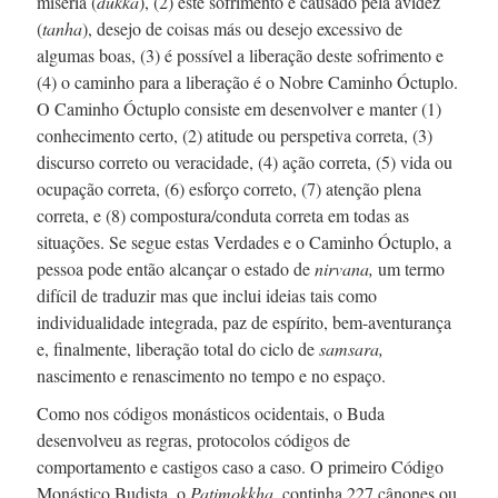
miséria (
dukka
), (2) este sofrimento é causado pela avidez
(
tanha
), desejo de coisas más ou desejo excessivo de
algumas boas, (3) é possível a liberação deste sofrimento e
(4) o caminho para a liberação é o Nobre Caminho Óctuplo.
O Caminho Óctuplo consiste em desenvolver e manter (1)
conhecimento certo, (2) atitude ou perspetiva correta, (3)
discurso correto ou veracidade, (4) ação correta, (5) vida ou
ocupação correta, (6) esforço correto, (7) atenção plena
correta, e (8) compostura/conduta correta em todas as
situações. Se segue estas Verdades e o Caminho Óctuplo, a
pessoa pode então alcançar o estado de
nirvana,
um termo
difícil de traduzir mas que inclui ideias tais como
individualidade integrada, paz de espírito,
bem-aventurança
e, finalmente, liberação total do ciclo de
samsara,
nascimento e renascimento no tempo e no espaço.
Como nos códigos monásticos ocidentais, o Buda
desenvolveu as regras, protocolos códigos de
comportamento e castigos caso a caso. O primeiro Código
Monástico Budista, o
Patimokkha,
continha
227 cânones
ou