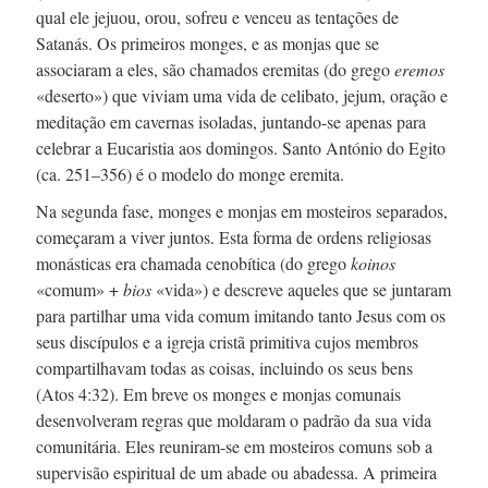
qual ele jejuou, orou, sofreu e venceu as tentações de
Satanás. Os primeiros monges, e as monjas que se
associaram a eles, são chamados eremitas (do grego
eremos
«deserto») que viviam uma vida de celibato, jejum, oração e
meditação em cavernas isoladas,
juntando-se
apenas para
celebrar a Eucaristia aos domingos. Santo António do Egito
(
ca. 251–356
) é o modelo do monge eremita.
Na segunda fase, monges e monjas em mosteiros separados,
começaram a viver juntos. Esta forma de ordens religiosas
monásticas era chamada cenobítica (do grego
koinos
«comum» +
bios
«vida») e descreve aqueles que se juntaram
para partilhar uma vida comum imitando tanto Jesus com os
seus discípulos e a igreja cristã primitiva cujos membros
compartilhavam todas as coisas, incluindo os seus bens
(Atos 4:32). Em breve os monges e monjas comunais
desenvolveram regras que moldaram o padrão da sua vida
comunitária. Eles
reuniram-se
em mosteiros comuns sob a
supervisão espiritual de um abade ou abadessa. A primeira