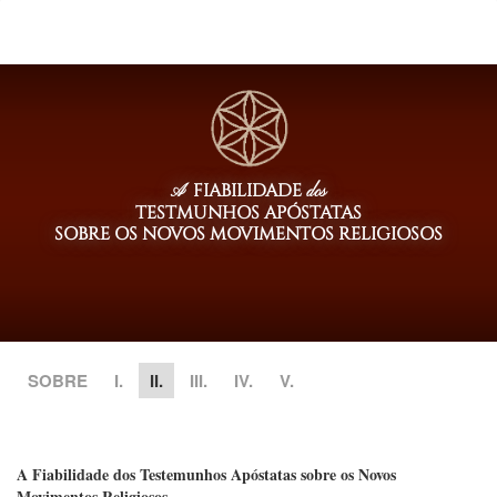
FIABILIDADE
A
dos
TESTMUNHOS APÓSTATAS
SOBRE OS NOVOS MOVIMENTOS RELIGIOSOS
SOBRE
I.
II.
III.
IV.
V.
A Fiabilidade dos Testemunhos Apóstatas sobre os Novos
Movimentos Religiosos