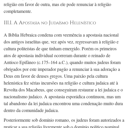
religião em favor de outra, mas ele pode renunciar à religião
completamente.
III.I. A Apostasia no Judaísmo Helenístico
A Bíblia Hebraica condena com veemência a apostasia nacional
dos antigos israelitas que, vez após vez, regressavam à religião e
cultura politeístas de que tinham emergido. Porém os primeiros
atos de apostasia individual ocorreram durante o reinado de
Antíoco Epifâneo (
c.175–164 a.C.
), quando muitos judeus foram
obrigados por este imperador pagão a renunciar à sua adoração a
Deus em favor de deuses gregos. Uma paixão pela cultura
helenística fez sérias incursões na religião e cultura judaica até à
Revolta dos Macabeus, que conseguiram restaurar a lei judaica e o
nacionalismo judaico. A apostasia esporádica continuou, mas um
tal abandono da lei judaica encontrou uma condenação muito dura
dentro da comunidade judaica.
Posteriormente sob domínio romano, os judeus foram autorizados a
praticar a sua religião livremente sob o domínio político nominal