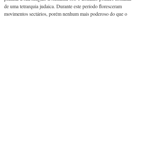
de uma tetrarquia judaica. Durante este período floresceram
movimentos sectários, porém nenhum mais poderoso do que o
movimento cristão que com o tempo se separou totalmente do
judaísmo. Sectários e cristãos foram condenados como apóstatas.
Além disso, tal apostasia foi condenada em termos políticos e
também religiosos porque entre os judeus, a religião e a cidadania
estavam fundidas. A apostasia era vista como um crime contra o
estado e também como um pecado contra Deus. Ao apóstata era
negada a salvação e a cidadania.
III.II. A Apostasia nas Religiões Pagãs
Em geral, a ideia de exclusividade era alheia às religiões grega e
romana, dada a sua natureza politeísta. Os cultos pagãos não
expulsavam membros que aderiam a tradições religiosas ou a
círculos filosóficos rivais. Porém os deuses de religiões pagãs
foram frequentemente reconhecidos oficialmente pelas autoridades
civis e identificados com o
bem-estar
do estado. Em tais casos, o
abandono de religiões sancionadas politicamente enfrentava crítica