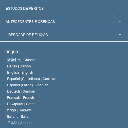
Estados Unidos
ESTUDOS DE PERITOS
Reconhecimentos Mundiais
Apreciações por Categoria
ANTECEDENTES E CRENÇAS
Decisões Históricas
Os Peritos Mais Proeminentes do Mundo
L. Ron Hubbard
LIBERDADE DE RELIGIÃO
Os Objetivos de Scientology
O que é Liberdade de Religião?
Língua
O Credo da Igreja de Scientology
Normas Internacionais de Direitos Humanos
繁體中文 |
Chinese
Dansk |
Danish
O Código de Um Scientologist
Proclamação sobre Religião
English |
English
Español (Castellano) |
Castilian
David Miscavige
Español (Latino) |
Spanish
Deutsch |
German
Français |
French
Ελληνικά |
Greek
עברית |
Hebrew
Italiano |
Italian
日本語 |
Japanese