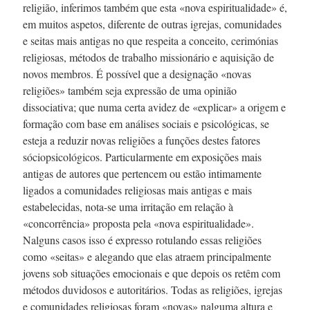
religião, inferimos também que esta «nova espiritualidade» é,
em muitos aspetos, diferente de outras igrejas, comunidades
e seitas mais antigas no que respeita a conceito, cerimónias
religiosas, métodos de trabalho missionário e aquisição de
novos membros. É possível que a designação «novas
religiões» também seja expressão de uma opinião
dissociativa; que numa certa avidez de «explicar» a origem e
formação com base em análises sociais e psicológicas, se
esteja a reduzir novas religiões a funções destes fatores
sóciopsicológicos. Particularmente em exposições mais
antigas de autores que pertencem ou estão intimamente
ligados a comunidades religiosas mais antigas e mais
estabelecidas,
nota-se
uma irritação em relação à
«concorrência» proposta pela «nova espiritualidade».
Nalguns casos isso é expresso rotulando essas religiões
como «seitas» e alegando que elas atraem principalmente
jovens sob situações emocionais e que depois os retêm com
métodos duvidosos e autoritários. Todas as religiões, igrejas
e comunidades religiosas foram «novas» nalguma altura e