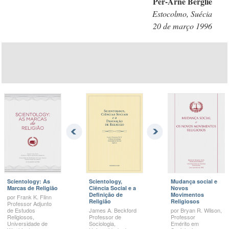
Per-Arne
Berglie
Estocolmo, Suécia
20 de março 1996
Scientology: As
Scientology,
Mudança social e
Marcas de Religião
Ciência Social e a
Novos
Definição de
Movimentos
por
Frank K.
Flinn
Religião
Religiosos
Professor Adjunto
de Estudos
James A.
Beckford
por
Bryan R.
Wilson,
Religiosos,
Professor de
Professor
Universidade de
Sociologia,
Emérito em