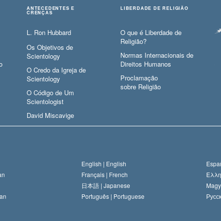
ANTECEDENTES E
LIBERDADE DE RELIGIÃO
CRENÇAS
L. Ron Hubbard
O que é Liberdade de
Religião?
Os Objetivos de
Normas Internacionais de
Scientology
o
Direitos Humanos
O Credo da Igreja de
Proclamação
Scientology
sobre Religião
O Código de Um
Scientologist
David Miscavige
English |
English
Españ
an
Français |
French
Ελλη
日本語 |
Japanese
Magy
an
Português |
Portuguese
Русск