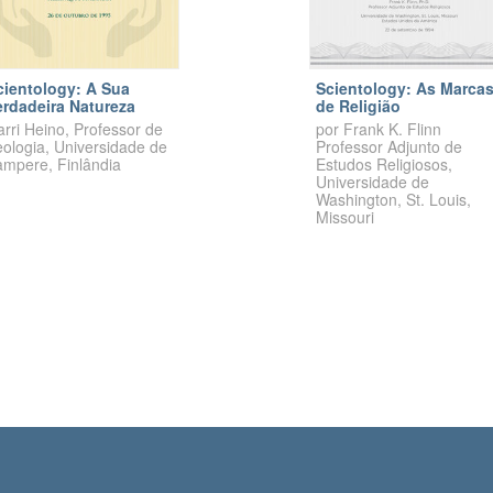
cientology: A Sua
Scientology: As Marca
erdadeira Natureza
de Religião
rri Heino, Professor de
por
Frank K.
Flinn
eologia, Universidade de
Professor Adjunto de
ampere, Finlândia
Estudos Religiosos,
Universidade de
Washington,
St. Louis,
Missouri