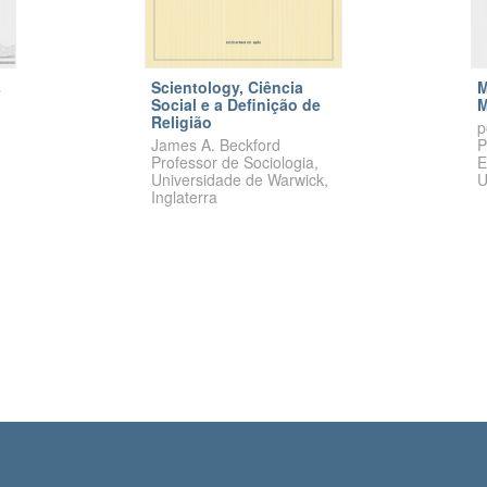
s
Scientology, Ciência
M
Social e a Definição de
M
Religião
p
James A.
Beckford
P
Professor de Sociologia,
E
Universidade de Warwick,
U
Inglaterra