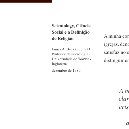
Scientology, Ciência
Social e a Definição
A minha con
de Religião
igrejas, den
James A.
Beckford, Ph.D.
satisfaz no 
Professor de Sociologia
Universidade de Warwick
distinguir e
Inglaterra
dezembro de 1980
A m
cla
cri
a