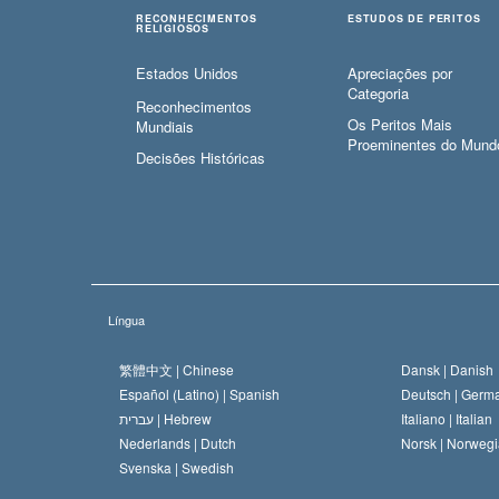
RECONHECIMENTOS
ESTUDOS DE PERITOS
RELIGIOSOS
Estados Unidos
Apreciações por
Categoria
Reconhecimentos
Os Peritos Mais
Mundiais
Proeminentes do Mund
Decisões Históricas
Língua
繁體中文 |
Chinese
Dansk |
Danish
Español (Latino) |
Spanish
Deutsch |
Germ
עברית |
Hebrew
Italiano |
Italian
Nederlands |
Dutch
Norsk |
Norwegi
Svenska |
Swedish