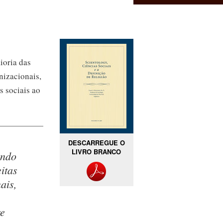
ioria das
nizacionais,
s sociais ao
DESCARREGUE O
LIVRO BRANCO
indo
itas
ais,
e
re