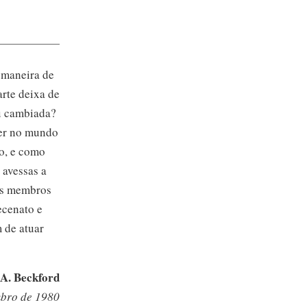
à maneira de
arte deixa de
ou cambiada?
ver no mundo
o, e como
 avessas a
os membros
ecenato e
 de atuar
A. Beckford
bro de 1980