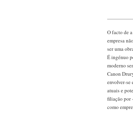
O facto de a
empresa não 
ser uma obr
É ingénuo p
moderno sem
Canon Drury 
envolver-se
e
atuais e pot
filiação por
como empres