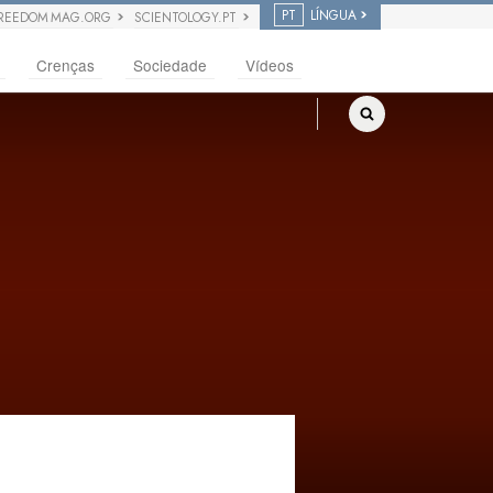
PT
LÍNGUA
REEDOM MAG.ORG
SCIENTOLOGY.PT
Crenças
Sociedade
Vídeos