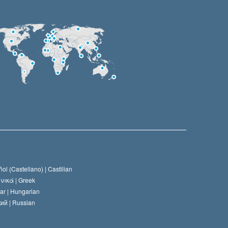
ol (Castellano) |
Castilian
νικά |
Greek
ar |
Hungarian
ий |
Russian