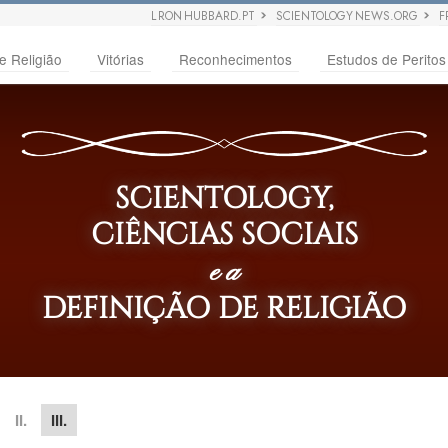
L RON HUBBARD.PT
SCIENTOLOGY NEWS.ORG
F
e Religião
Vitórias
Reconhecimentos
Estudos de Peritos
SCIENTOLOGY,
CIÊNCIAS SOCIAIS
e a
DEFINIÇÃO DE RELIGIÃO
II.
III.