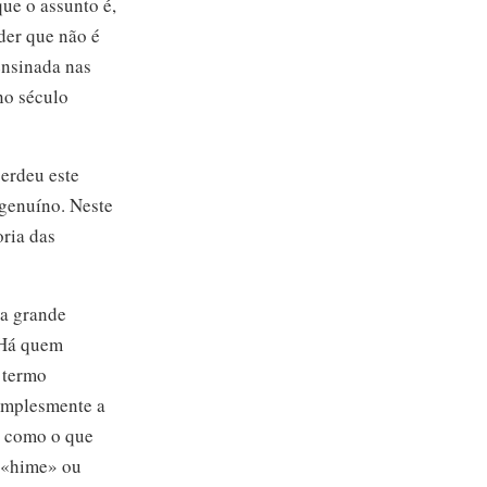
ue o assunto é,
der que não é
ensinada nas
no século
perdeu este
 genuíno. Neste
oria das
 a grande
. Há quem
 termo
simplesmente a
o como o que
s «hime» ou