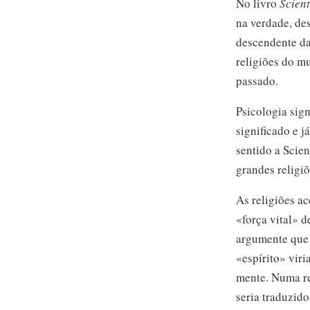
No livro
Scien
na verdade, de
descendente da
religiões do mu
passado.
Psicologia sign
significado e 
sentido a Scien
grandes religi
As religiões a
«força vital» d
argumente que 
«espírito» viri
mente. Numa re
seria traduzid