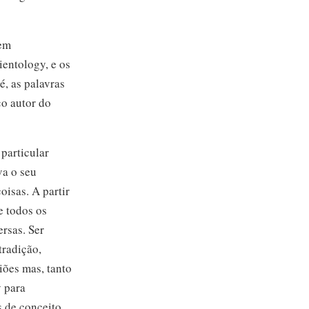
 em
entology, e os
é, as palavras
«o autor do
particular
va o seu
isas. A partir
e todos os
ersas. Ser
tradição,
iões mas, tanto
y para
s de conceito,