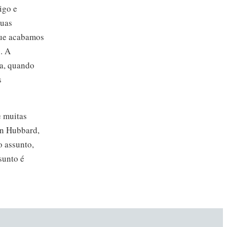
igo e
duas
 que acabamos
. A
da, quando
s
e muitas
on
Hubbard,
o assunto,
sunto é