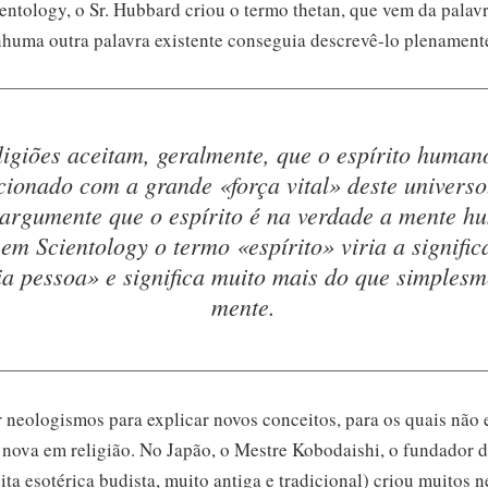
entology, o
Sr. Hubbard
criou o termo thetan, que vem da palavr
nhuma outra palavra existente conseguia
descrevê-lo
plenament
ligiões aceitam, geralmente, que o espírito human
cionado com a grande «força vital» deste univers
argumente que o espírito é na verdade a mente h
em Scientology o termo «espírito» viria a signific
ia pessoa» e significa muito mais do que simplesm
mente.
r neologismos para explicar novos conceitos, para os quais não
é nova em religião. No Japão, o Mestre Kobodaishi, o fundador 
ta esotérica budista, muito antiga e tradicional) criou muitos 