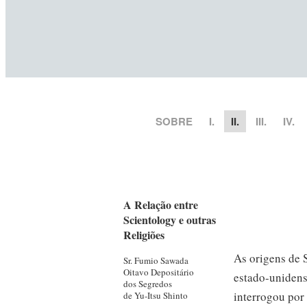
SOBRE
I.
II.
III.
IV.
A Relação entre
Scientology e outras
Religiões
As origens de
Sr. Fumio
Sawada
Oitavo Depositário
estado-uniden
dos Segredos
interrogou por
de Yu-Itsu Shinto