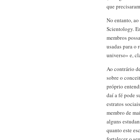
que precisaram 
No entanto, ao
Scientology. E
membros possam 
usadas para o r
universo» e, cl
Ao contrário d
sobre o concei
próprio entend
daí a fé pode s
estratos sociai
membro de mais
alguns estudan
quanto este es
fortalecer o se