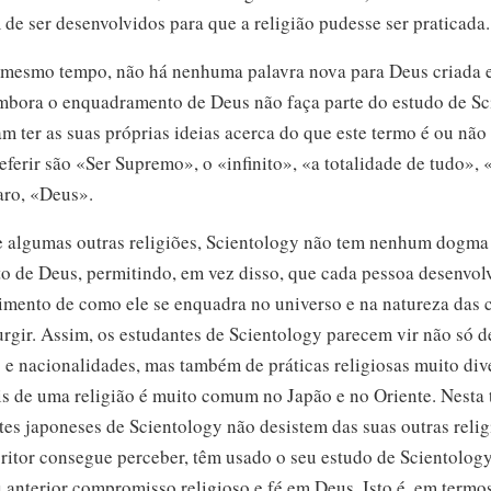
de ser desenvolvidos para que a religião pudesse ser praticada.
 mesmo tempo, não há nenhuma palavra nova para Deus criada
mbora o enquadramento de Deus não faça parte do estudo de Sci
ter as suas próprias ideias acerca do que este termo é ou não 
eferir são «Ser Supremo», o «infinito», «a totalidade de tudo», 
aro, «Deus».
e algumas outras religiões, Scientology não tem nenhum dogma 
to de Deus, permitindo, em vez disso, que cada pessoa desenvol
imento de como ele se enquadra no universo e na natureza das co
urgir. Assim, os estudantes de Scientology parecem vir não só d
s e nacionalidades, mas também de práticas religiosas muito div
 de uma religião é muito comum no Japão e no Oriente. Nesta 
tes japoneses de Scientology não desistem das suas outras relig
critor consegue perceber, têm usado o seu estudo de Scientolog
u anterior compromisso religioso e fé em Deus. Isto é, em termo