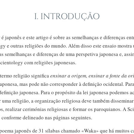
I. INTRODUÇÃO
r é japonês e este artigo é sobre as semelhanças e diferenças entr
gy e outras religiões do mundo. Além disso este ensaio mostra 
as semelhanças e diferenças de uma perspetiva japonesa e, assi
cientology com religiões japonesas.
termo religião significa
ensinar a origem, ensinar a fonte da o
japonesa, mas pode não corresponder à definição ocidental. Para
efinição japonesa. Para o propósito da lei japonesa podemos a
r uma religião, a organização religiosa deve também disseminar
, realizar cerimónias religiosas e formar os paroquianos. A Sc
o conforme delineado nas páginas seguintes.
 poema japonês
de 31 sílabas
chamado «Waka» que há muitos c