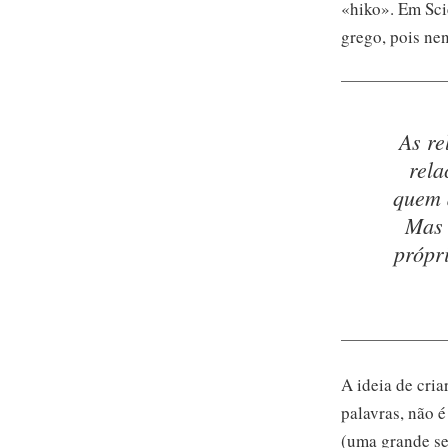
«hiko». Em Sci
grego, pois ne
As re
rela
quem 
Mas 
própr
A ideia de cria
palavras, não 
(uma grande sei