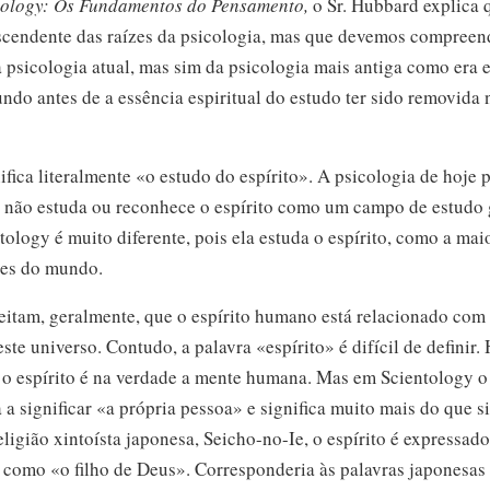
tology: Os Fundamentos do Pensamento,
o
Sr. Hubbard
explica q
scendente das raízes da psicologia, mas que devemos compreen
 psicologia atual, mas sim da psicologia mais antiga como era 
ndo antes de a essência espiritual do estudo ter sido removida 
ifica literalmente «o estudo do espírito». A psicologia de hoje 
já não estuda ou reconhece o espírito como um campo de estudo
tology é muito diferente, pois ela estuda o espírito, como a mai
ões do mundo.
ceitam, geralmente, que o espírito humano está relacionado com
este universo. Contudo, a palavra «espírito» é difícil de definir
o espírito é na verdade a mente humana. Mas em Scientology o
a a significar «a própria pessoa» e significa muito mais do que 
ligião xintoísta japonesa,
Seicho-no-Ie,
o espírito é expressad
o como «o filho de Deus». Corresponderia às palavras japonesa