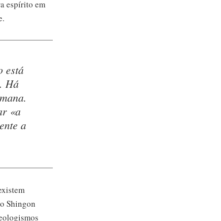
a espírito em
e.
o está
o.
Há
umana.
ar «a
ente a
 existem
do Shingon
neologismos