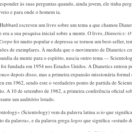
responder às suas perguntas quando, ainda jovem, ele tinha per
veio e para onde o homem ia.
 Hubbard
escreveu um livro sobre um tema a que chamou Dianet
 era a sua pesquisa inicial sobre a mente. O livro,
Dianetics: O
 Corpo
foi muito popular e depressa se tornou um
best-seller,
te
hões
de exemplares. À medida que o movimento de Dianetics cre
pandia da mente para o espírito, nascia outro tema — Scientolo
a foi fundada
em 1954
nos Estados Unidos. A Dianetics entrou p
ouco depois disso, mas a primeira expansão missionária formal
reu
em 1962,
sendo este o verdadeiro ponto de partida de Scient
pão.
A 10 de
setembro
de 1962,
a primeira conferência oficial so
erante um auditório lotado.
entology» (Scientology) vem da palavra latina
scio
que signific
to da palavra», e da palavra grega
logos
que significa «estudo d