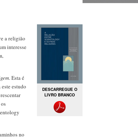
e a religião
um interesse
m,
rigem
. Esta é
 este estudo
DESCARREGUE O
crescentar
LIVRO BRANCO
 os
ientology
aminhos no