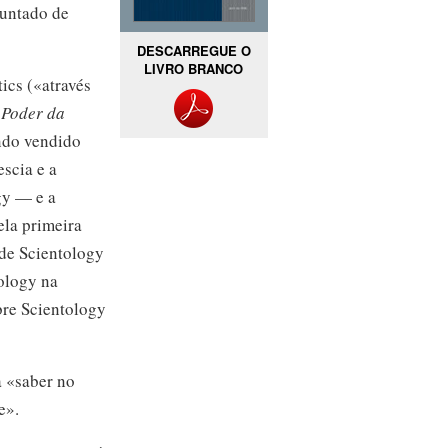
guntado de
DESCARREGUE O
LIVRO BRANCO
ics («através
 Poder da
ndo vendido
scia e a
gy — e a
ela primeira
 de Scientology
ology na
bre Scientology
a «saber no
e».