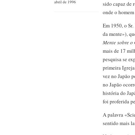
abril de 1996
sido capaz de 
onde o homem 
Em 1950,
o
Sr.
da mente»), que
Mente sobre o
mais
de 17 mil
pesquisa se ex
primeira Igrej
vez no Japão p
no Japão ocor
história do Ja
foi proferida p
A palavra «Sci
sentido mais la