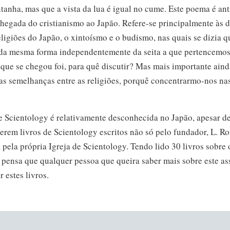
anha, mas que a vista da lua é igual no cume. Este poema é ant
chegada do cristianismo ao Japão.
Refere-se
principalmente às 
eligiões do Japão, o xintoísmo e o budismo, nas quais se dizia
da mesma forma independentemente da seita a que pertencemos
 que se chegou foi, para quê discutir? Mas mais importante ain
as semelhanças entre as religiões, porquê
concentrarmo-nos
na
e Scientology é relativamente desconhecida no Japão, apesar d
terem livros de Scientology escritos não só pelo fundador,
L. R
pela própria Igreja de Scientology. Tendo
lido 30 livros
sobre 
r pensa que qualquer pessoa que queira saber mais sobre este as
r estes livros.