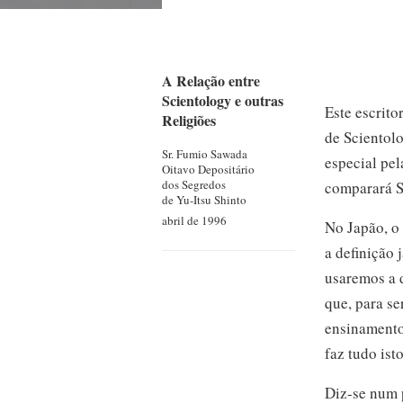
A Relação entre
Scientology e outras
Este escrito
Religiões
de Scientolo
Sr. Fumio
Sawada
especial pel
Oitavo Depositário
dos Segredos
comparará S
de Yu-Itsu Shinto
abril de 1996
No Japão, o 
a definição 
usaremos a d
que, para se
ensinamentos
faz tudo ist
Diz-se num