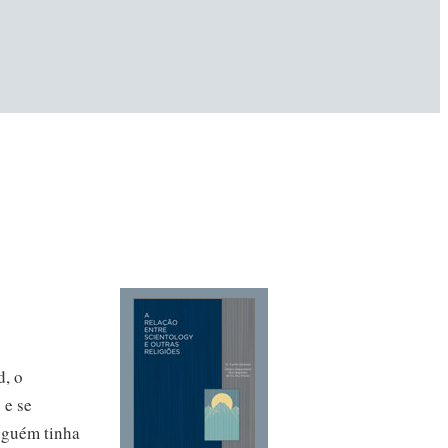
, o
 e se
nguém tinha