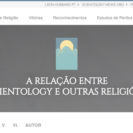
L RON HUBBARD.PT
SCIENTOLOGY NEWS.ORG
F
e Religião
Vitórias
Reconhecimentos
Estudos de Peritos
A RELAÇÃO ENTRE
IENTOLOGY E OUTRAS RELIGI
V.
VI.
AUTOR