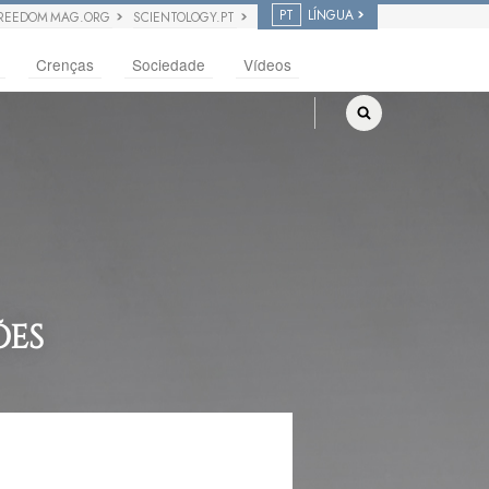
PT
LÍNGUA
REEDOM MAG.ORG
SCIENTOLOGY.PT
Crenças
Sociedade
Vídeos
ÕES