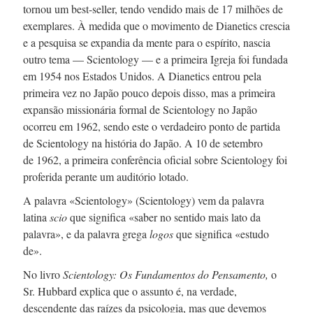
tornou um
best-seller,
tendo vendido mais
de 17 milhões
de
exemplares. À medida que o movimento de Dianetics crescia
e a pesquisa se expandia da mente para o espírito, nascia
outro tema — Scientology — e a primeira Igreja foi fundada
em 1954
nos Estados Unidos. A Dianetics entrou pela
primeira vez no Japão pouco depois disso, mas a primeira
expansão missionária formal de Scientology no Japão
ocorreu
em 1962,
sendo este o verdadeiro ponto de partida
de Scientology na história do Japão.
A 10 de
setembro
de 1962,
a primeira conferência oficial sobre Scientology foi
proferida perante um auditório lotado.
A palavra «Scientology» (Scientology) vem da palavra
latina
scio
que significa «saber no sentido mais lato da
palavra», e da palavra grega
logos
que significa «estudo
de».
No livro
Scientology: Os Fundamentos do Pensamento,
o
Sr. Hubbard
explica que o assunto é, na verdade,
descendente das raízes da psicologia, mas que devemos