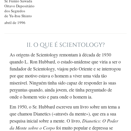
Sr. Fumio
Sawada
Oitavo Depositário
dos Segredos
de Yu-Itsu Shinto
abril de 1996
II. O QUE É SCIENTOLOGY?
As origens de Scientology remontam à década
de 1930
quando
L. Ron
Hubbard, o
estado-unidense
que viria a ser o
fundador de Scientology, viajou pelo Oriente e se interrogou
por que motivo estava o homem a viver uma vida tão
miserável. Ninguém tinha sido capaz de responder às suas
perguntas quando, ainda jovem, ele tinha perguntado de
onde o homem veio e para onde o homem ia.
Em 1950,
o
Sr. Hubbard
escreveu um livro sobre um tema a
que chamou Dianetics («através da mente»), que era a sua
pesquisa inicial sobre a mente. O livro,
Dianetics: O Poder
da Mente sobre o Corpo
foi muito popular e depressa se