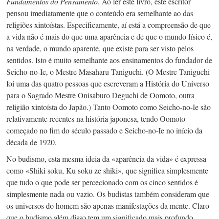
Fundamentos do Pensamento
. Ao ler este livro, este escritor
pensou imediatamente que o conteúdo era semelhante ao das
religiões xintoístas. Especificamente, aí está a compreensão de que
a vida não é mais do que uma aparência e de que o mundo físico é,
na verdade, o mundo aparente, que existe para ser visto pelos
sentidos. Isto é muito semelhante aos ensinamentos do fundador de
Seicho-no-Ie,
o Mestre Masaharu Taniguchi. (O Mestre Taniguchi
foi uma das quatro pessoas que escreveram a História do Universo
para o Sagrado Mestre Onisaburo Deguchi de Oomoto, outra
religião xintoísta do Japão.) Tanto Oomoto como
Seicho-no-Ie
são
relativamente recentes na história japonesa, tendo Oomoto
começado no fim do século passado e
Seicho-no-Ie
no início da
década de 1920.
No budismo, esta mesma ideia da «aparência da vida» é expressa
como «Shiki soku, Ku soku ze shiki», que significa simplesmente
que tudo o que pode ser percecionado com os cinco sentidos é
simplesmente nada ou vazio. Os budistas também consideram que
os universos do homem são apenas manifestações da mente. Claro
que o budismo além disso tem um significado mais profundo,