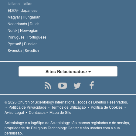
Italiano |
Italian
日本語 |
Japanese
Magyar |
Hungarian
Nederlands |
Dutch
Norsk |
Norwegian
Português |
Portuguese
Русский |
Russian
Svenska |
Swedish
Sites Relacionados:
© 2026
Church of Scientology International.
Todos os Direitos Reservados.
•
Política de Privacidade
•
Termos de Utilização
•
Política de Cookies
•
Aviso Legal
•
Contactos
•
Mapa do Site
Scientology e o logótipo de Scientology são marcas registadas e de serviço,
propriedade de Religious Technology Center e são usadas com a sua
permissão.