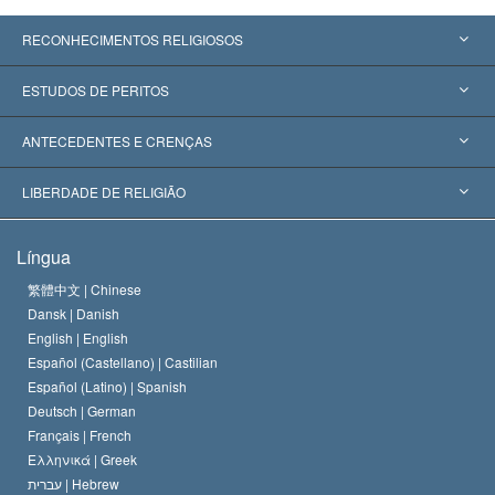
RECONHECIMENTOS RELIGIOSOS
Estados Unidos
ESTUDOS DE PERITOS
Reconhecimentos Mundiais
Apreciações por Categoria
ANTECEDENTES E CRENÇAS
Decisões Históricas
Os Peritos Mais Proeminentes do Mundo
L. Ron Hubbard
LIBERDADE DE RELIGIÃO
Os Objetivos de Scientology
O que é Liberdade de Religião?
Língua
O Credo da Igreja de Scientology
Normas Internacionais de Direitos Humanos
繁體中文 |
Chinese
Dansk |
Danish
O Código de Um Scientologist
Proclamação sobre Religião
English |
English
Español (Castellano) |
Castilian
David Miscavige
Español (Latino) |
Spanish
Deutsch |
German
Français |
French
Ελληνικά |
Greek
עברית |
Hebrew