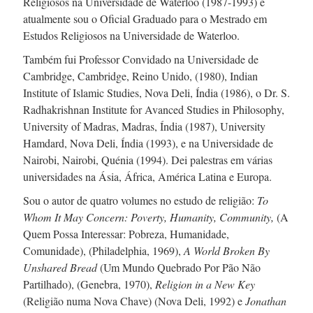
Religiosos na Universidade de Waterloo (
1987-1993
) e
atualmente sou o Oficial Graduado para o Mestrado em
Estudos Religiosos na Universidade de Waterloo.
Também fui Professor Convidado na Universidade de
Cambridge, Cambridge, Reino Unido, (1980), Indian
Institute of Islamic Studies, Nova Deli, Índia (1986), o
Dr. S.
Radhakrishnan Institute for Avanced Studies in Philosophy,
University of Madras, Madras, Índia (1987), University
Hamdard, Nova Deli, Índia (1993), e na Universidade de
Nairobi, Nairobi, Quénia (1994). Dei palestras em várias
universidades na Ásia, África, América Latina e Europa.
Sou o autor de quatro volumes no estudo de religião:
To
Whom It May Concern: Poverty, Humanity, Community,
(A
Quem Possa Interessar: Pobreza, Humanidade,
Comunidade), (Philadelphia, 1969),
A World Broken By
Unshared Bread
(Um Mundo Quebrado Por Pão Não
Partilhado), (Genebra, 1970),
Religion in a New Key
(Religião numa Nova Chave) (Nova Deli, 1992) e
Jonathan