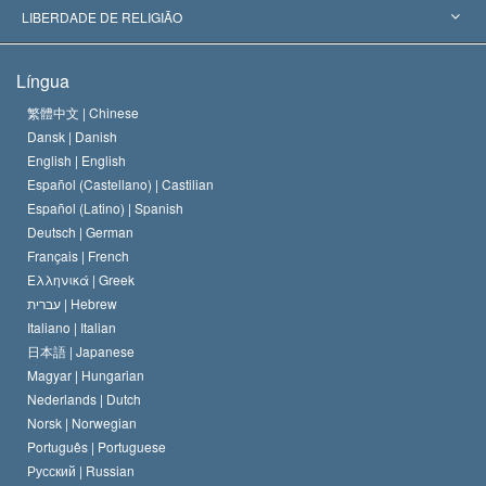
Decisões Históricas
Os Peritos Mais Proeminentes do Mundo
L. Ron Hubbard
LIBERDADE DE RELIGIÃO
Os Objetivos de Scientology
O que é Liberdade de Religião?
Língua
O Credo da Igreja de Scientology
Normas Internacionais de Direitos Humanos
繁體中文 |
Chinese
Dansk |
Danish
O Código de Um Scientologist
Proclamação sobre Religião
English |
English
Español (Castellano) |
Castilian
David Miscavige
Español (Latino) |
Spanish
Deutsch |
German
Français |
French
Ελληνικά |
Greek
עברית |
Hebrew
Italiano |
Italian
日本語 |
Japanese
Magyar |
Hungarian
Nederlands |
Dutch
Norsk |
Norwegian
Português |
Portuguese
Русский |
Russian