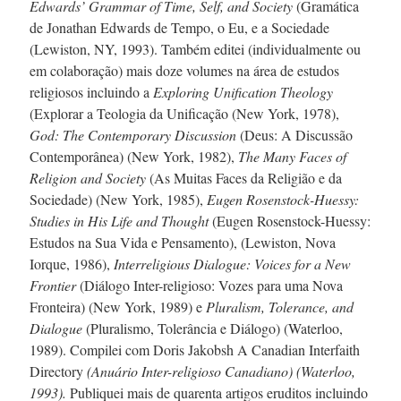
Edwards’ Grammar of Time, Self, and Society
(Gramática
de Jonathan Edwards de Tempo, o Eu, e a Sociedade
(Lewiston, NY, 1993). Também editei (individualmente ou
em colaboração) mais doze volumes na área de estudos
religiosos incluindo a
Exploring Unification Theology
(Explorar a Teologia da Unificação (New York, 1978),
God: The Contemporary Discussion
(Deus: A Discussão
Contemporânea) (New York, 1982),
The Many Faces of
Religion and Society
(As Muitas Faces da Religião e da
Sociedade) (New York, 1985),
Eugen
Rosenstock-Huessy:
Studies in His Life and Thought
(Eugen Rosenstock-Huessy:
Estudos na Sua Vida e Pensamento), (Lewiston, Nova
Iorque, 1986),
Interreligious Dialogue: Voices for a New
Frontier
(Diálogo Inter-religioso: Vozes para uma Nova
Fronteira) (New York, 1989) e
Pluralism, Tolerance, and
Dialogue
(Pluralismo, Tolerância e Diálogo) (Waterloo,
1989).
Compilei com Doris Jakobsh
A Canadian Interfaith
Directory
(Anuário
Inter-religioso
Canadiano) (Waterloo,
1993).
Publiquei mais de quarenta artigos eruditos incluindo