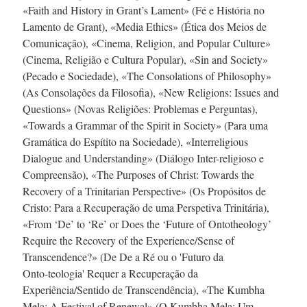
«Faith and History in Grant’s Lament» (Fé e História no
Lamento de Grant), «Media Ethics» (Ética dos Meios de
Comunicação), «Cinema, Religion, and Popular Culture»
(Cinema, Religião e Cultura Popular), «Sin and Society»
(Pecado e Sociedade), «The Consolations of Philosophy»
(As Consolações da Filosofia), «New Religions: Issues and
Questions» (Novas Religiões: Problemas e Perguntas),
«Towards a Grammar of the Spirit in Society» (Para uma
Gramática do Espítito na Sociedade), «Interreligious
Dialogue and Understanding» (Diálogo
Inter-religioso
e
Compreensão), «The Purposes of Christ: Towards the
Recovery of a Trinitarian Perspective» (Os Propósitos de
Cristo: Para a Recuperação de uma Perspetiva Trinitária),
«From ‘De’ to ‘Re’ or Does the ‘Future of Ontotheology’
Require the Recovery of the Experience/Sense of
Transcendence?» (De De a Ré ou o 'Futuro da
Onto-teologia'
Requer a Recuperação da
Experiência/Sentido de Transcendência), «The Kumbha
Mela: A Festival of Renewal» (O Kumbha Mela: Um