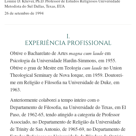
Lonnie D.
Kliever, Ph.D.
Professor de Estudos Religiosos
Universidade
Metodista do Sul
Dallas, Texas, EUA
26 de setembro de 1994
I.
EXPERIÊNCIA PROFISSIONAL
Obtive o Bacharelato de Artes
magna cum laude
em
Psicologia da Universidade
Hardin-Simmons,
em 1955.
Obtive o grau de Mestre em Teologia
cum laude
no Union
Theological Seminary de Nova Iorque,
em 1959.
Doutorei-
me em Religião e Filosofia na Universidade de Duke, em
1963.
Anteriormente colaborei a tempo inteiro com o
Departamento de Filosofia, na Universidade do Texas, em El
Paso, de
1962-65,
tendo atingido a categoria de Professor
Associado, no Departamento de Religião da Universidade
de Trinity de San Antonio, de
1965-69,
no Departamento de