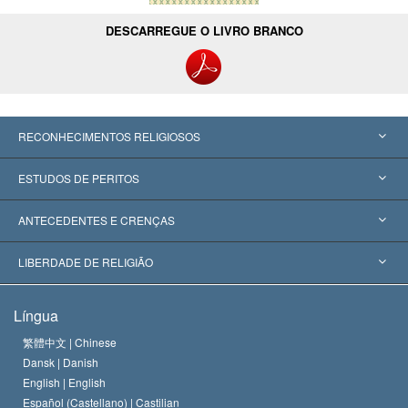
DESCARREGUE O LIVRO BRANCO
RECONHECIMENTOS RELIGIOSOS
Estados Unidos
ESTUDOS DE PERITOS
Reconhecimentos Mundiais
Apreciações por Categoria
ANTECEDENTES E CRENÇAS
Decisões Históricas
Os Peritos Mais Proeminentes do Mundo
L. Ron Hubbard
LIBERDADE DE RELIGIÃO
Os Objetivos de Scientology
O que é Liberdade de Religião?
Língua
O Credo da Igreja de Scientology
Normas Internacionais de Direitos Humanos
繁體中文 |
Chinese
Dansk |
Danish
O Código de Um Scientologist
Proclamação sobre Religião
English |
English
Español (Castellano) |
Castilian