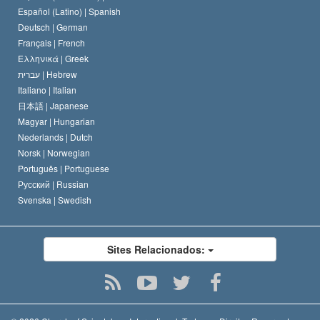
David Miscavige
Español (Latino) |
Spanish
Deutsch |
German
Français |
French
Ελληνικά |
Greek
עברית |
Hebrew
Italiano |
Italian
日本語 |
Japanese
Magyar |
Hungarian
Nederlands |
Dutch
Norsk |
Norwegian
Português |
Portuguese
Русский |
Russian
Svenska |
Swedish
Sites Relacionados: