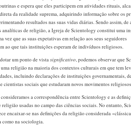
outrinas e espera que eles participem em atividades rituais, al
direta da realidade suprema, adquirindo informação sobre os pr
erimentando resultados nas suas vidas diárias. Sendo assim, de
s analíticas de religião, a Igreja de Scientology constitui uma in
ma vez que as suas expetativas em relação aos seus seguidores
 ao que tais instituições esperam de indivíduos religiosos.
adotar um ponto de vista
significativo
, podemos observar que Sc
 uma religião na maioria dos contextos culturais em que tem le
idades, incluindo declarações de instituições governamentais, 
de cientistas sociais que estudaram novos movimentos religiosos
 consideramos a correspondência entre Scientology e as defini
 religião usadas no campo das ciências sociais. No entanto, Sc
ece
encaixar-se
nas definições da religião considerada «clássic
a como na sociologia.