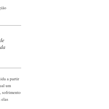
gião
de
 da
ida a partir
qual um
, sofrimento
 elas