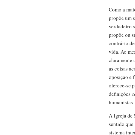
Como a maior
propõe um si
verdadeiro 
propõe ou su
contrário d
vida. Ao me
claramente d
as coisas ac
oposição e f
oferece-se
p
definições
c
humanistas.
A Igreja de 
sentido que 
sistema inte