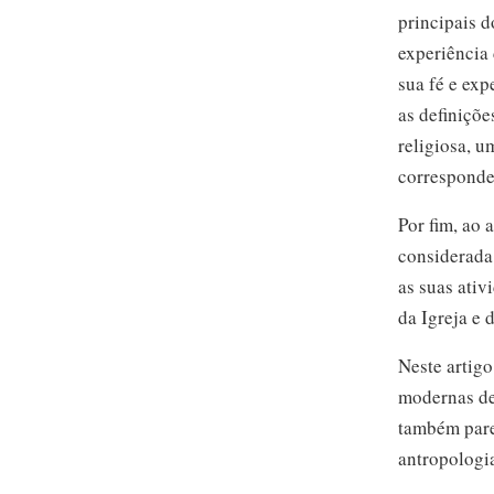
principais d
experiência 
sua fé e exp
as definiçõe
religiosa, u
correspondem
Por fim, ao 
considerada
as suas ativ
da Igreja e 
Neste artigo
modernas de
também par
antropologi