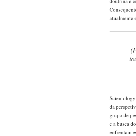
doutrina e 
Consequent
atualmente e
(
to
Scientology 
da perspeti
grupo de pe
e a busca do
enfrentam e