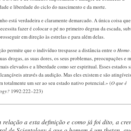
dade e liberdade do ciclo do nascimento e da morte.
ho está verdadeira e claramente demarcado. A única coisa qu
ecessita fazer é colocar o pé no primeiro degrau da escada, subi
prosseguir em direção às estrelas e para além delas.
ão permite que o indivíduo trespasse a distância entre o
Homo 
uas drogas, as suas dores, os seus problemas, preocupações e m
mais elevados e a liberdade como ser espiritual. Esses estados 
lcançáveis através da audição. Mas eles existem e são atingíveis
m totalmente um ser ao seu estado nativo potencial.» (
O que é
logy?
1992:222–223)
 relação a esta definição e como já foi dito, a cre
ral de Scientology é que o homem é um thetan, qu