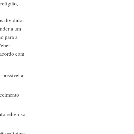
religião,
os divididos
onder a um
ho para a
Weber
e acordo com
r possível a
hecimento
to religioso
ão religiosa