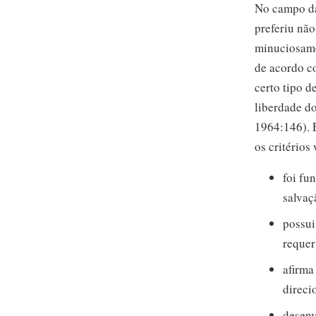
No campo da
preferiu não
minuciosame
de acordo c
certo tipo 
liberdade d
1964:146). E
os critérios
foi fu
salvaç
possui
requer
afirma
direci
desenv