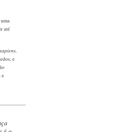
e uma
r até
sapiens,
edos, e
são
 e
nça
e é o