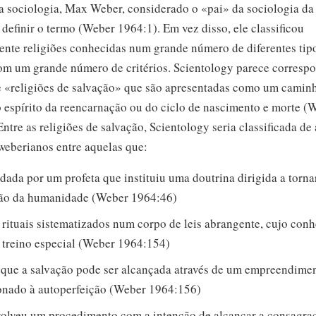
 sociologia, Max Weber, considerado o «pai» da sociologia da 
 definir o termo (Weber 1964:1). Em vez disso, ele classificou
nte religiões conhecidas num grande número de diferentes tip
om um grande número de critérios. Scientology parece corresp
de «religiões de salvação» que são apresentadas como um camin
o espírito da reencarnação ou do ciclo de nascimento e morte (
ntre as religiões de salvação, Scientology seria classificada d
 weberianos entre aquelas que:
ndada por um profeta que instituiu uma doutrina dirigida a torna
ão da humanidade (Weber 1964:46)
 rituais sistematizados num corpo de leis abrangente, cujo con
 treino especial (Weber 1964:154)
 que a salvação pode ser alcançada através de um empreendimen
onado à autoperfeição (Weber 1964:156)
olveu um procedimento com a intenção de alcançar a consagraç