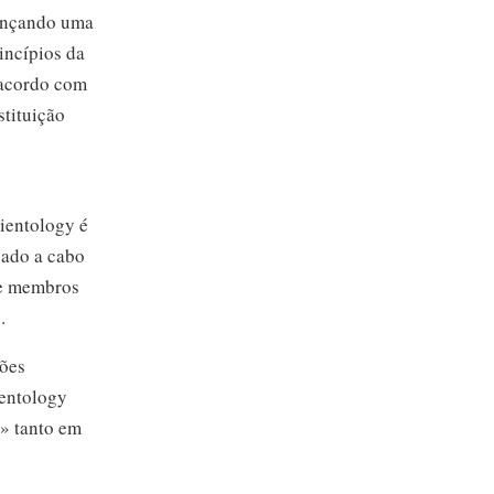
cançando uma
incípios da
 acordo com
stituição
ientology é
vado a cabo
de membros
.
ções
ientology
a» tanto em