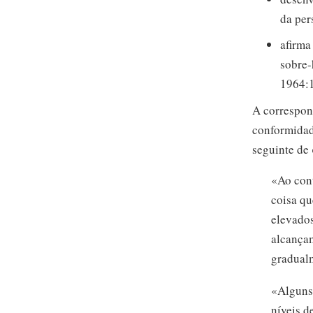
da per
afirma
sobre
1964:1
A correspond
conformidad
seguinte de
«Ao con
coisa qu
elevados
alcança
gradual
«Alguns 
níveis d