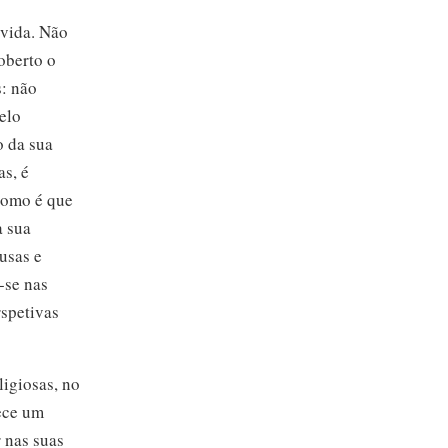
 vida. Não
oberto o
: não
elo
o da sua
s, é
 como é que
a sua
usas e
-se
nas
spetivas
ligiosas, no
nece um
 nas suas