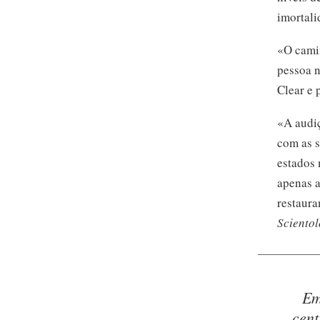
imortali
«O camin
pessoa n
Clear e 
«A audiç
com as s
estados 
apenas a
restaura
Sciento
Em
cent