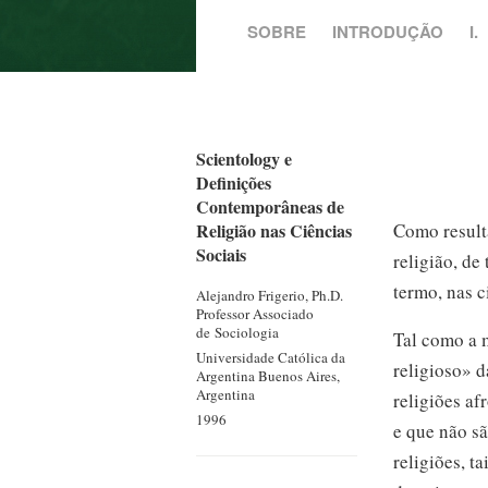
SOBRE
INTRODUÇÃO
I.
Scientology e
Definições
Contemporâneas de
Como result
Religião nas Ciências
Sociais
religião, de
termo, nas c
Alejandro Frigerio, Ph.D.
Professor Associado
de Sociologia
Tal como a 
Universidade Católica da
religioso» d
Argentina
Buenos Aires,
Argentina
religiões
af
1996
e que não s
religiões, t