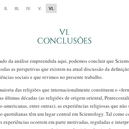
II.
III.
IV.
V.
VI.
VI.
CONCLUSÕES
ado da análise empreendida aqui, podemos concluir que Scient
 todas as perspetivas que existem na atual discussão da definiçã
iências sociais e que revimos no presente trabalho.
maioria das religiões que internacionalmente constituem o «fer
as últimas décadas (as religiões de origem oriental, Pentecostal
ro-americanas,
entre outras), as experiências religiosas que nã
ão quotidianas têm um lugar central em Scientology. Tal como c
ais experiências ocorrem em parte motivadas, reguladas e interp