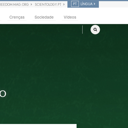
PT
LÍNGUA
REEDOM MAG.ORG
SCIENTOLOGY.PT
Crenças
Sociedade
Vídeos
ÃO