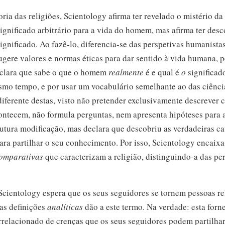
ia das religiões, Scientology afirma ter revelado o mistério da
gnificado arbitrário para a vida do homem, mas afirma ter desc
significado. Ao
fazê-lo,
diferencia-se
das perspetivas humanistas
gere valores e normas éticas para dar sentido à vida humana, p
eclara que sabe o que o homem
realmente
é e qual é
o
significad
smo tempo, e por usar um vocabulário semelhante ao das ciência
iferente destas, visto não pretender exclusivamente descrever
ontecem, não formula perguntas, nem apresenta hipóteses para 
utura modificação, mas declara que descobriu as verdadeiras ca
ara partilhar o seu conhecimento. Por isso, Scientology
encaixa
omparativas
que caracterizam a religião,
distinguindo-a
das per
Scientology espera que os seus seguidores se tornem pessoas re
as definições
analíticas
dão a este termo. Na verdade: esta for
rrelacionado de crenças que os seus seguidores podem partilhar