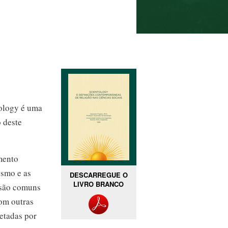
ology é uma
o deste
mento
ismo e as
DESCARREGUE O
LIVRO BRANCO
o são comuns
om outras
retadas por