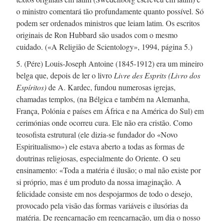
o ministro comentará tão profundamente quanto possível. Só
podem ser ordenados ministros que leiam latim. Os escritos
originais de Ron Hubbard são usados com o mesmo
cuidado. («A Religião de Scientology», 1994, página 5.)
5. (Pére)
Louis-Joseph
Antoine (1845-1912) era um mineiro
belga que, depois de ler o livro
Livre des Esprits (Livro dos
Espíritos)
de
A. Kardec,
fundou numerosas igrejas,
chamadas templos, (na Bélgica e também na Alemanha,
França, Polónia e países em África e na América do Sul) em
cerimónias onde ocorreu cura. Ele não era cristão. Como
teosofista estrutural (ele
dizia-se
fundador do «Novo
Espiritualismo») ele estava aberto a todas as formas de
doutrinas religiosas, especialmente do Oriente. O seu
ensinamento: «Toda a matéria é ilusão; o mal não existe por
si próprio, mas é um produto da nossa imaginação. A
felicidade consiste em nos despojarmos de todo o desejo,
provocado pela visão das formas variáveis e ilusórias da
matéria. De reencarnação em reencarnação, um dia o nosso