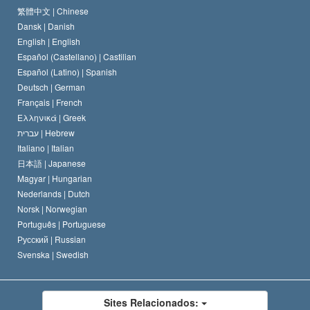
O Credo da Igreja de Scientology
Normas Internacionais de Direitos Humanos
繁體中文 |
Chinese
Dansk |
Danish
O Código de Um Scientologist
Proclamação sobre Religião
English |
English
Español (Castellano) |
Castilian
David Miscavige
Español (Latino) |
Spanish
Deutsch |
German
Français |
French
Ελληνικά |
Greek
עברית |
Hebrew
Italiano |
Italian
日本語 |
Japanese
Magyar |
Hungarian
Nederlands |
Dutch
Norsk |
Norwegian
Português |
Portuguese
Русский |
Russian
Svenska |
Swedish
Sites Relacionados: