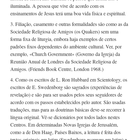
iluminada. A pessoa que vive de acordo com os
ensinamentos de Jesus terá uma boa vida física e espiritual.
3. Filiação, casamento e outras formalidades são como as da
Sociedade Religiosa de Amigos (os Quakers) sem uma
forma fixa de liturgia, embora haja exemplos de certos
padrões fixos dependentes do ambiente cultural. Ver, por
exemplo, «Church Government» (Governo da Igreja) da
Reunião Anual de Londres da Sociedade Religiosa de
Amigos. (Friends Book Centre, London 1968.)
4. Como os escritos de
L. Ron
Hubbard em Scientology, os
escritos de E. Swedenborg são sagrados (experiências de
revelação) e são para ser usados pelos seus seguidores de
acordo com os passos estabelecidos pelo autor. São usadas
traduções, mas para as doutrinas básicas
deve-se
recorrer à
língua original.
Vê-se
dicionários por todos lados nestes
Centros. Em determinadas Novas Igrejas de Jerusalém,
como a de Den Haag, Países Baixos, a leitura é feita dos
textos originais em latim (Swedenborg escreveu em latim) e