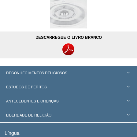
DESCARREGUE O LIVRO BRANCO
RECONHECIMENTOS RELIGIOSOS
Estados Unidos
ESTUDOS DE PERITOS
Reconhecimentos Mundiais
Apreciações por Categoria
ANTECEDENTES E CRENÇAS
Decisões Históricas
Os Peritos Mais Proeminentes do Mundo
L. Ron Hubbard
LIBERDADE DE RELIGIÃO
Os Objetivos de Scientology
O que é Liberdade de Religião?
Língua