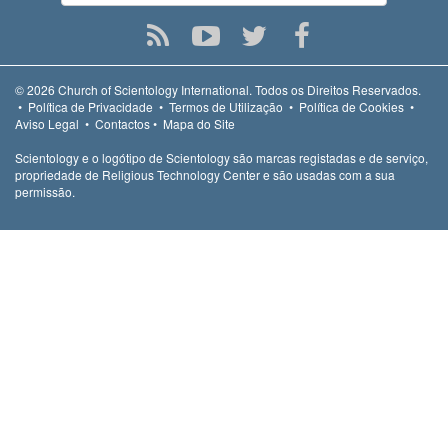
© 2026
Church of Scientology International.
Todos os Direitos Reservados.
•
Política de Privacidade
•
Termos de Utilização
•
Política de Cookies
•
Aviso Legal
•
Contactos
•
Mapa do Site
Scientology e o logótipo de Scientology são marcas registadas e de serviço,
propriedade de Religious Technology Center e são usadas com a sua
permissão.