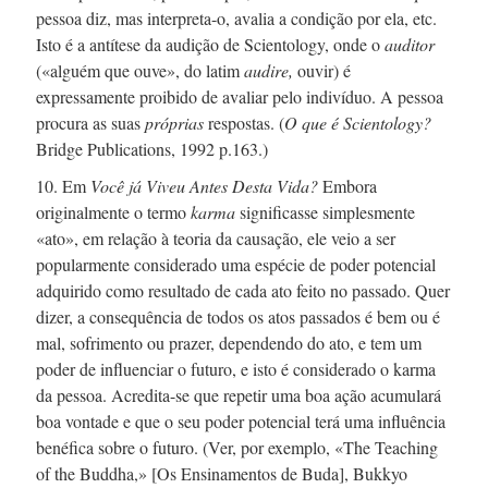
pessoa diz, mas
interpreta-o,
avalia a condição por ela, etc.
Isto é a antítese da audição de Scientology, onde o
auditor
(«alguém que ouve», do latim
audire,
ouvir) é
expressamente proibido de avaliar pelo indivíduo. A pessoa
procura as suas
próprias
respostas. (
O que é Scientology?
Bridge Publications, 1992 p.163.)
10. Em
Você já Viveu Antes Desta Vida?
Embora
originalmente o termo
karma
significasse simplesmente
«ato», em relação à teoria da causação, ele veio a ser
popularmente considerado uma espécie de poder potencial
adquirido como resultado de cada ato feito no passado. Quer
dizer, a consequência de todos os atos passados é bem ou é
mal, sofrimento ou prazer, dependendo do ato, e tem um
poder de influenciar o futuro, e isto é considerado o karma
da pessoa.
Acredita-se
que repetir uma boa ação acumulará
boa vontade e que o seu poder potencial terá uma influência
benéfica sobre o futuro. (Ver, por exemplo, «The Teaching
of the Buddha,» [Os Ensinamentos de Buda], Bukkyo