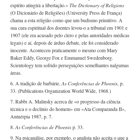
espírito atingirá a libertação.»
The Dictionary of Religions
(O Dicionário de Religiões) (University Press de França)
chama a esta religião como que um budismo primitivo. A
sua cura espiritual dos doentes
levou-o
a tribunal em 1901 e
1907 (ele era acusado pelo clero e pelas autoridades médicas
legais) e aí, depois de árduo debate, ele foi considerado
inocente. Aconteceu praticamente o mesmo com Mary
Baker Eddy, George Fox e Emmanuel Swedenborg.
Scientology tem sofrido perseguições semelhantes nalgumas
áreas.
6. A tradição de barbárie,
As Conferências de Phoenix,
p.
33. (Publications Organization World Wide, 1968.)
7. Rabbi A. Malinsky acerca de «o progresso da ciência
técnica e o declínio do homem» em «Ata Comparanda II»,
Antuérpia 1987, p. 7.
8.
As Conferências de Phoenix
p. 33.
9. Na psicanálise, por exemplo, o analista não aceita o que a