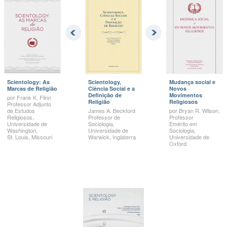
Scientology: As
Scientology,
Mudança social e
Marcas de Religião
Ciência Social e a
Novos
Definição de
Movimentos
por
Frank K.
Flinn
Religião
Religiosos
Professor Adjunto
de Estudos
James A.
Beckford
por
Bryan R.
Wilson,
Religiosos,
Professor de
Professor
Universidade de
Sociologia,
Emérito em
Washington,
Universidade de
Sociologia,
St. Louis,
Missouri
Warwick, Inglaterra
Universidade de
Oxford