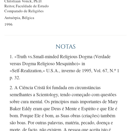
Christiaan Vonck, Ph.D.
Reitor, Faculdade de Estudo
Comparado de Religiões
Antuérpia, Bélgica
1996
NOTAS
1. «Truth vs.Small-minded Religious Dogma (Verdade
versus Dogma Religioso Mesquinho)» in
«
Self-Realization,
» U.S.A.,
inverno de 1995,
Vol. 67, N.º 1
p. 32.
2. A Ciência Cristã foi fundada em circunstâncias
semelhantes a Scientology, tendo começado com questões
sobre cura mental. Os princípios mais importantes de Mary
Baker Eddy eram que Deus é Mente e Espírito e que Ele é
bom. Porque Ele é bom, as Suas obras (criações) também
são boas. Por outras palavras, matéria, pecado, doença e
morte, de facto, não existem. A pessoa que aceita isto é