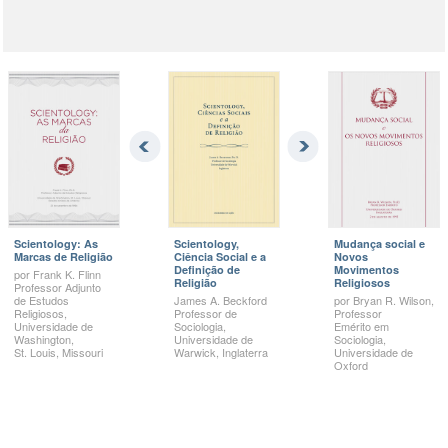
Scientology: As
Scientology,
Mudança social e
Marcas de Religião
Ciência Social e a
Novos
Definição de
Movimentos
por
Frank K.
Flinn
Religião
Religiosos
Professor Adjunto
de Estudos
James A.
Beckford
por
Bryan R.
Wilson,
Religiosos,
Professor de
Professor
Universidade de
Sociologia,
Emérito em
Washington,
Universidade de
Sociologia,
St. Louis,
Missouri
Warwick, Inglaterra
Universidade de
Oxford