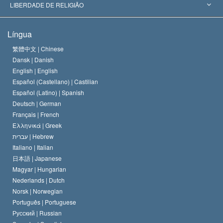
Decisões Históricas
Os Peritos Mais Proeminentes do Mundo
L. Ron Hubbard
LIBERDADE DE RELIGIÃO
Os Objetivos de Scientology
O que é Liberdade de Religião?
Língua
O Credo da Igreja de Scientology
Normas Internacionais de Direitos Humanos
繁體中文 |
Chinese
Dansk |
Danish
O Código de Um Scientologist
Proclamação sobre Religião
English |
English
Español (Castellano) |
Castilian
David Miscavige
Español (Latino) |
Spanish
Deutsch |
German
Français |
French
Ελληνικά |
Greek
עברית |
Hebrew
Italiano |
Italian
日本語 |
Japanese
Magyar |
Hungarian
Nederlands |
Dutch
Norsk |
Norwegian
Português |
Portuguese
Русский |
Russian