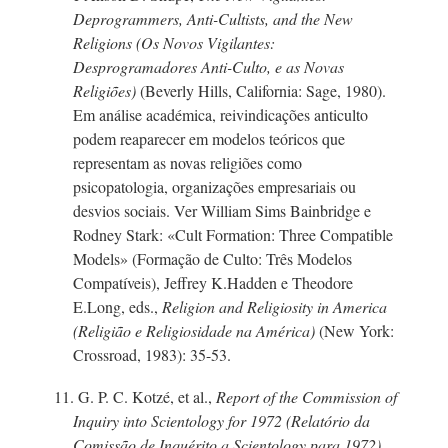
Deprogrammers, Ant
i-C
ultists, and the New
Religions (Os Novos Vigilantes:
Desprogramadores
Anti-Culto,
e as Novas
Religiões)
(Beverly Hills, California: Sage, 1980).
Em análise académica, reivindicações anticulto
podem reaparecer em modelos teóricos que
representam as novas religiões como
psicopatologia, organizações empresariais ou
desvios sociais. Ver William Sims Bainbridge e
Rodney Stark: «Cult Formation: Three Compatible
Models» (Formação de Culto: Três Modelos
Compatíveis), Jeffrey K.Hadden e Theodore
E.Long, eds.,
Religion and Religiosity in America
(Religião e Religiosidade na América)
(New York:
Crossroad, 1983): 35-53.
11.
G. P. C. Kotzé,
et al.,
Report of the Commission of
Inquiry into Scientology for 1972 (Relatório da
Comissão de Inquérito a Scientology para 1972)