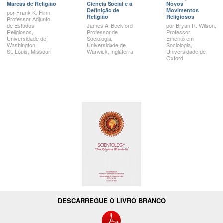
Marcas de Religião
Ciência Social e a
Novos
Definição de
Movimentos
por
Frank K.
Flinn
Religião
Religiosos
Professor Adjunto
de Estudos
James A.
Beckford
por
Bryan R.
Wilson,
Religiosos,
Professor de
Professor
Universidade de
Sociologia,
Emérito em
Washington,
Universidade de
Sociologia,
St. Louis,
Missouri
Warwick, Inglaterra
Universidade de
Oxford
DESCARREGUE O LIVRO BRANCO