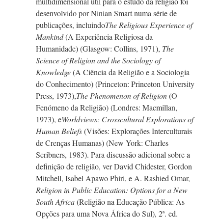
multidimensional útil para o estudo da religião foi
desenvolvido por Ninian Smart numa série de
publicações, incluindo
The Religious Experience of
Mankind
(A Experiência Religiosa da
Humanidade) (Glasgow: Collins, 1971),
The
Science of Religion and the Sociology of
Knowledge
(A Ciência da Religião e a Sociologia
do Conhecimento) (Princeton: Princeton University
Press, 1973),
The Phenomenon of Religion
(O
Fenómeno da Religião) (Londres: Macmillan,
1973), e
Worldviews: Crosscultural Explorations of
Human Beliefs
(Visões: Explorações Interculturais
de Crenças Humanas) (New York: Charles
Scribners, 1983). Para discussão adicional sobre a
definição de religião, ver David Chidester, Gordon
Mitchell, Isabel Apawo Phiri, e
A. Rashied
Omar,
Religion in Public Education: Options for a New
South Africa
(Religião na Educação Pública: As
Opções para uma Nova África do Sul), 2ª. ed.