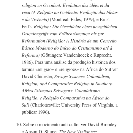
religion en Occident: Evolution des idées et du
vécu (A Religião no Ocidente: Evolução das Ideias
e da Vivência)
(Montreal: Fides, 1979), e Ernst
Feil's,
Religion: Die Geschichte eines neuzeitlichen
Grundbegriffs vom Frühchristentum bis zur
Reformation (Religião: A História de um Conceito
Básico Moderno do Início do Cristianismo até à
Reforma)
(Göttingen: Vandenhoeck e Ruprecht,
1986). Para uma análise da produção histórica dos
termos «religião» e «religiões» na África do Sul ver
David Chidester,
Savage Systems: Colonialism,
Religion, and Comparative Religion in Southern
Africa (Sistemas Selvagens: Colonialismo,
Religião, e Religião Comparativa na África do
Sul)
(Charlottesville: University Press of Virgínia, a
publicar 1996).
10. Sobre o movimento
anti-culto,
ver David Bromley
e
Anson D.
Shupe,
The
New Vigilantes: