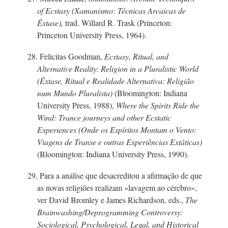
of Ecstasy (Xamanismo: Técnicas Arcaicas de
Êxtase),
trad. Willard R. Trask (Princeton:
Princeton University Press, 1964).
28. Felicitas Goodman,
Ecstasy, Ritual, and
Alternative Reality: Religion in a Pluralistic World
(Êxtase, Ritual e Realidade Alternativa: Religião
num Mundo Pluralista)
(Bloomington: Indiana
University Press, 1988),
Where the Spirits Ride the
Wind: Trance journeys and other Ecstatic
Experiences (Onde os Espíritos Montam o Vento:
Viagens de Transe e outras Experiências Extáticas)
(Bloomington: Indiana University Press, 1990).
29. Para a análise que desacreditou a afirmação de que
as novas religiões realizam «lavagem ao cérebro»,
ver David Bromley e James Richardson, eds.,
The
Brainwashin
g/D
eprogramming Controversy:
Sociological, Psychological, Legal, and Historical