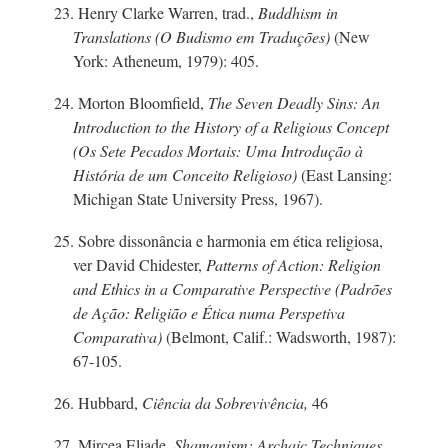
23. Henry Clarke Warren, trad.,
Buddhism in
Translations (O Budismo em Traduções)
(New
York: Atheneum, 1979): 405.
24. Morton Bloomfield,
The Seven Deadly Sins: An
Introduction to the History of a Religious Concept
(Os Sete Pecados Mortais: Uma Introdução à
História de um Conceito Religioso)
(East Lansing:
Michigan State University Press, 1967).
25. Sobre dissonância e harmonia em ética religiosa,
ver David Chidester,
Patterns of Action: Religion
and Ethics in a Comparative Perspective (Padrões
de Ação: Religião e Ética numa Perspetiva
Comparativa)
(Belmont, Calif.: Wadsworth, 1987):
67-105.
26. Hubbard,
Ciência da Sobrevivência,
46
27. Mircea Eliade,
Shamanism: Archaic Techniques