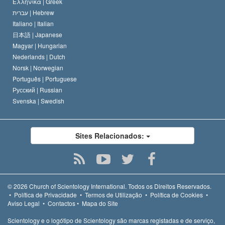
Ελληνικά |
Greek
עברית |
Hebrew
Italiano |
Italian
日本語 |
Japanese
Magyar |
Hungarian
Nederlands |
Dutch
Norsk |
Norwegian
Português |
Portuguese
Русский |
Russian
Svenska |
Swedish
Sites Relacionados:
© 2026
Church of Scientology International.
Todos os Direitos Reservados.
•
Política de Privacidade
•
Termos de Utilização
•
Política de Cookies
•
Aviso Legal
•
Contactos
•
Mapa do Site
Scientology e o logótipo de Scientology são marcas registadas e de serviço,