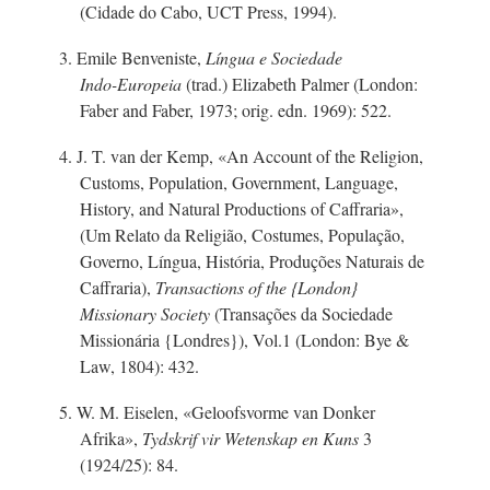
(Cidade do Cabo, UCT Press, 1994).
3. Emile Benveniste,
Língua e Sociedade
Ind
o-E
uropeia
(trad.) Elizabeth Palmer (London:
Faber and Faber, 1973; orig. edn. 1969): 522.
4.
J. T. van der Kemp,
«An Account of the Religion,
Customs, Population, Government, Language,
History, and Natural Productions of Caffraria»,
(Um Relato da Religião, Costumes, População,
Governo, Língua, História, Produções Naturais de
Caffraria),
Transactions of the {London}
Missionary Society
(Transações da Sociedade
Missionária {Londres}), Vol.1 (London: Bye &
Law, 1804): 432.
5.
W. M. Eiselen,
«Geloofsvorme van Donker
Afrika»,
Tydskrif vir Wetenskap en Kuns
3
(1924/25): 84.