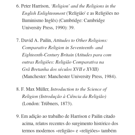
6. Peter Harrison,
‘Religion’ and the Religions in the
English Enlightenment
('Religião' e as Religiões no
Iluminismo Inglês) (Cambridge: Cambridge
University Press, 1990): 39.
7.
David A.
Pailin,
Attitudes to Other Religions:
Comparative Religion in Seventeent
h- and
Eighteent
h-C
entury Britain (Atitudes para com
outras Religiões: Religião Comparativa na
Grã Bretanha
dos séculos XVII e XVIII)
(Manchester: Manchester University Press, 1984).
8.
F. Max
Müller,
Introduction to the Science of
Religion (Introdução à Ciência da Religião)
(London: Trübners, 1873).
9. Em adição ao trabalho de Harrison e Pailin citado
acima, relatos recentes do surgimento histórico dos
termos modernos «religião» e «religiões» também