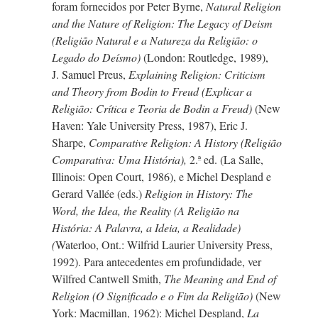
foram fornecidos por Peter Byrne,
Natural Religion
and the Nature of Religion: The Legacy of Deism
(Religião Natural e a Natureza da Religião: o
Legado do Deísmo)
(London: Routledge, 1989),
J. Samuel
Preus,
Explaining Religion: Criticism
and Theory from Bodin to Freud (Explicar a
Religião: Crítica e Teoria de Bodin a Freud)
(New
Haven: Yale University Press, 1987),
Eric J.
Sharpe,
Comparative Religion: A History (Religião
Comparativa: Uma História),
2.ª ed. (La Salle,
Illinois: Open Court, 1986), e Michel Despland e
Gerard Vallée (eds.)
Religion in History: The
Word, the Idea, the Reality (A Religião na
História: A Palavra, a Ideia, a Realidade)
(
Waterloo, Ont.: Wilfrid Laurier University Press,
1992). Para antecedentes em profundidade, ver
Wilfred Cantwell Smith,
The Meaning and End of
Religion (O Significado e o Fim da Religião)
(New
York: Macmillan, 1962): Michel Despland,
La