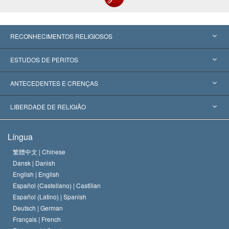
RECONHECIMENTOS RELIGIOSOS
Estados Unidos
ESTUDOS DE PERITOS
Reconhecimentos Mundiais
Apreciações por Categoria
ANTECEDENTES E CRENÇAS
Decisões Históricas
Os Peritos Mais Proeminentes do Mundo
L. Ron Hubbard
LIBERDADE DE RELIGIÃO
Os Objetivos de Scientology
O que é Liberdade de Religião?
Língua
O Credo da Igreja de Scientology
Normas Internacionais de Direitos Humanos
繁體中文 |
Chinese
Dansk |
Danish
O Código de Um Scientologist
Proclamação sobre Religião
English |
English
Español (Castellano) |
Castilian
David Miscavige
Español (Latino) |
Spanish
Deutsch |
German
Français |
French