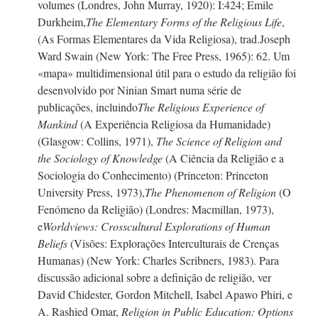
volumes (Londres, John Murray, 1920): I:424; Emile
Durkheim,
The Elementary Forms of the Religious Life
,
(As Formas Elementares da Vida Religiosa), trad.Joseph
Ward Swain (New York: The Free Press, 1965): 62. Um
«mapa» multidimensional útil para o estudo da religião foi
desenvolvido por Ninian Smart numa série de
publicações, incluindo
The Religious Experience of
Mankind
(A Experiência Religiosa da Humanidade)
(Glasgow: Collins, 1971),
The Science of Religion and
the Sociology of Knowledge
(A Ciência da Religião e a
Sociologia do Conhecimento) (Princeton: Princeton
University Press, 1973),
The Phenomenon of Religion
(O
Fenómeno da Religião) (Londres: Macmillan, 1973),
e
Worldviews: Crosscultural Explorations of Human
Beliefs
(Visões: Explorações Interculturais de Crenças
Humanas) (New York: Charles Scribners, 1983). Para
discussão adicional sobre a definição de religião, ver
David Chidester, Gordon Mitchell, Isabel Apawo Phiri, e
A. Rashied
Omar,
Religion in Public Education: Options