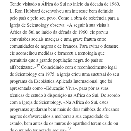
Tendo visitado a África do Sul no início da década
de 1960,
L. Ron
Hubbard desenvolveu um interesse bem definido
pelo país e pelo seu povo. Como a obra de referência para a
Igreja de Scientology observa: «A seguir à sua visita à
África do Sul no início da década
de 1960,
ele previu
convulsões sociais maciças e uma grave fratura entre
comunidades de negros e de brancos. Para evitar o desastre,
ele aconselhou medidas e forneceu a tecnologia que
permitiria que a grande população negra do país se
37
alfabetizasse.»
Coincidindo com o reconhecimento legal
de Scientology
em 1975,
a igreja criou uma sucursal do seu
programa da Escolástica Aplicada Internacional, que foi
apresentada como «Educação Viva», para pôr as suas
técnicas de estudo à disposição na África do Sul. De acordo
com a Igreja de Scientology, «Na África do Sul, estes
programas ajudaram bem mais de dois milhões de africanos
negros desfavorecidos a melhorar a sua capacidade de
estudo, bem antes de os muros do apartheid terem caído ou
38
de o mundo ter notado sequer».