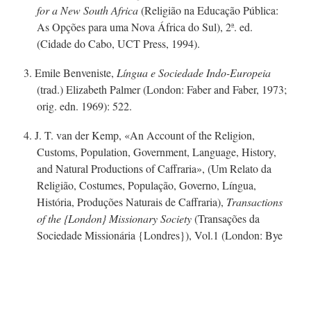
for a New South Africa
(Religião na Educação Pública:
As Opções para uma Nova África do Sul), 2ª. ed.
(Cidade do Cabo, UCT Press, 1994).
3. Emile Benveniste,
Língua e Sociedade
Ind
o-E
uropeia
(trad.) Elizabeth Palmer (London: Faber and Faber, 1973;
orig. edn. 1969): 522.
4.
J. T. van der Kemp,
«An Account of the Religion,
Customs, Population, Government, Language, History,
and Natural Productions of Caffraria», (Um Relato da
Religião, Costumes, População, Governo, Língua,
História, Produções Naturais de Caffraria),
Transactions
of the {London} Missionary Society
(Transações da
Sociedade Missionária {Londres}), Vol.1 (London: Bye
& Law, 1804): 432.
5.
W. M. Eiselen,
«Geloofsvorme van Donker Afrika»,
Tydskrif vir Wetenskap en Kuns
3 (1924/25): 84.