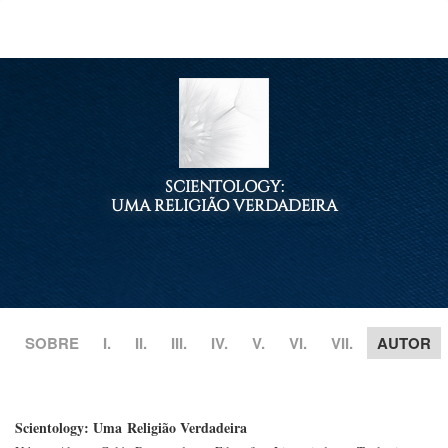
SCIENTOLOGY:
UMA RELIGIÃO VERDADEIRA
SOBRE
I.
II.
III.
IV.
V.
VI.
VII.
AUTOR
Scientology: Uma Religião Verdadeira