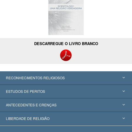
DESCARREGUE O LIVRO BRANCO
RECONHECIMENTOS RELIGIOSOS
Estados Unidos
ESTUDOS DE PERITOS
Reconhecimentos Mundiais
Apreciações por Categoria
ANTECEDENTES E CRENÇAS
Decisões Históricas
Os Peritos Mais Proeminentes do Mundo
L. Ron Hubbard
LIBERDADE DE RELIGIÃO
Os Objetivos de Scientology
O que é Liberdade de Religião?