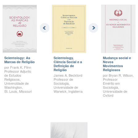
Scientology: As
Scientology,
Mudança social e
Marcas de Religião
Ciência Social e a
Novos
Definição de
Movimentos
por
Frank K.
Flinn
Religião
Religiosos
Professor Adjunto
de Estudos
James A.
Beckford
por
Bryan R.
Wilson,
Religiosos,
Professor de
Professor
Universidade de
Sociologia,
Emérito em
Washington,
Universidade de
Sociologia,
St. Louis,
Missouri
Warwick, Inglaterra
Universidade de
Oxford