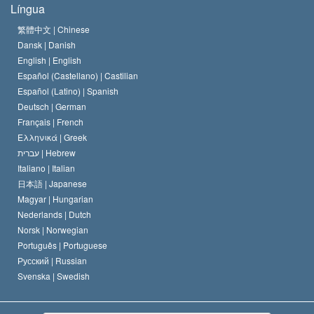
Língua
O Credo da Igreja de Scientology
Normas Internacionais de Direitos Humanos
繁體中文 |
Chinese
Dansk |
Danish
O Código de Um Scientologist
Proclamação sobre Religião
English |
English
Español (Castellano) |
Castilian
David Miscavige
Español (Latino) |
Spanish
Deutsch |
German
Français |
French
Ελληνικά |
Greek
עברית |
Hebrew
Italiano |
Italian
日本語 |
Japanese
Magyar |
Hungarian
Nederlands |
Dutch
Norsk |
Norwegian
Português |
Portuguese
Русский |
Russian
Svenska |
Swedish