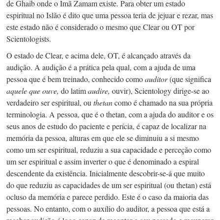
de Ghaib onde o Imã Zamam existe. Para obter um estado
espiritual no Islão é dito que uma pessoa teria de jejuar e rezar, mas
este estado não é considerado o mesmo que Clear ou OT por
Scientologists.
O estado de Clear, e acima dele, OT, é alcançado através da
audição. A audição é a prática pela qual, com a ajuda de uma
pessoa que é bem treinado, conhecido como
auditor
(que significa
aquele que ouve,
do latim
audire,
ouvir), Scientology dirige-se ao
verdadeiro ser espiritual, ou
thetan
como é chamado na sua própria
terminologia. A pessoa, que é o thetan, com a ajuda do auditor e os
seus anos de estudo do paciente e perícia, é capaz de localizar na
memória da pessoa, alturas em que ele se diminuiu a si mesmo
como um ser espiritual, reduziu a sua capacidade e perceção como
um ser espiritual e assim inverter o que é denominado a espiral
descendente da existência. Inicialmente
descobrir-se-á
que muito
do que reduziu as capacidades de um ser espiritual (ou thetan) está
ocluso da memória e parece perdido. Este é o caso da maioria das
pessoas. No entanto, com o auxílio do auditor, a pessoa que está a