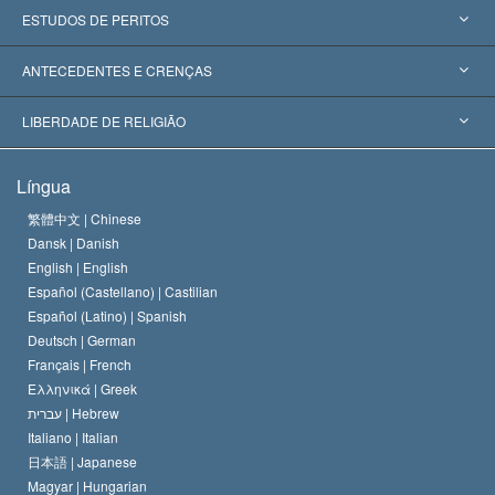
Estados Unidos
ESTUDOS DE PERITOS
Reconhecimentos Mundiais
Apreciações por Categoria
ANTECEDENTES E CRENÇAS
Decisões Históricas
Os Peritos Mais Proeminentes do Mundo
L. Ron Hubbard
LIBERDADE DE RELIGIÃO
Os Objetivos de Scientology
O que é Liberdade de Religião?
Língua
O Credo da Igreja de Scientology
Normas Internacionais de Direitos Humanos
繁體中文 |
Chinese
Dansk |
Danish
O Código de Um Scientologist
Proclamação sobre Religião
English |
English
Español (Castellano) |
Castilian
David Miscavige
Español (Latino) |
Spanish
Deutsch |
German
Français |
French
Ελληνικά |
Greek
עברית |
Hebrew
Italiano |
Italian
日本語 |
Japanese
Magyar |
Hungarian