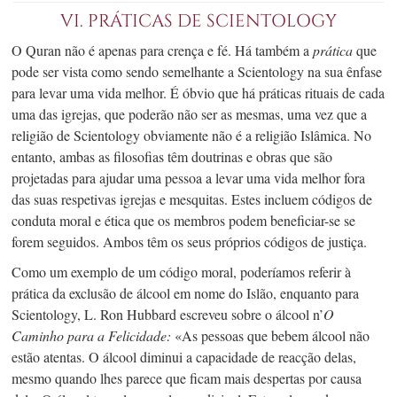
VI. PRÁTICAS DE SCIENTOLOGY
O Quran não é apenas para crença e fé. Há também a
prática
que
pode ser vista como sendo semelhante a Scientology na sua ênfase
para levar uma vida melhor. É óbvio que há práticas rituais de cada
uma das igrejas, que poderão não ser as mesmas, uma vez que a
religião de Scientology obviamente não é a religião Islâmica. No
entanto, ambas as filosofias têm doutrinas e obras que são
projetadas para ajudar uma pessoa a levar uma vida melhor fora
das suas respetivas igrejas e mesquitas. Estes incluem códigos de
conduta moral e ética que os membros podem beneficiar-se se
forem seguidos. Ambos têm os seus próprios códigos de justiça.
Como um exemplo de um código moral, poderíamos referir à
prática da exclusão de álcool em nome do Islão, enquanto para
Scientology,
L. Ron
Hubbard escreveu sobre o álcool n’
O
Caminho para a Felicidade:
«As pessoas que bebem álcool não
estão atentas. O álcool diminui a capacidade de reacção delas,
mesmo quando lhes parece que ficam mais despertas por causa