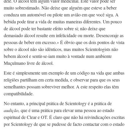
dele. O álcool tem algum valor medicinal. Este valor pode ser
muito sobrestimado. Não deixe que alguém que esteve a beber
conduza um automóvel ou pilote um avião em que você siga. A
bebida pode tirar a vida de muitas maneiras diferentes. Um pouco
de álcool pode ter bastante efeito sobre si; não deixe que
demasiado álcool resulte em infelicidade ou morte. Desencoraje as
pessoas de beber em excesso.» É óbvio que os dois pontos de vista
sobre o álcool não são idênticos, mas muitos Scientologists não
bebem álcool e
sentir-se-iam
muito à vontade num ambiente
Muçulmano livre de álcool.
Este é simplesmente um exemplo de um código na vida que ambas
religiões partilham em certa medida, e observar para que os seus
semelhantes possam sobreviver melhor. A este respeito elas têm
compatibilidade.
No entanto, a principal prática de Scientology é a prática de
audição,
que é uma prática para elevar uma pessoa ao estado
espiritual de Clear e OT. É claro que não há reivindicações escritas
por Scientology de que se pudesse de facto contactar com o estado