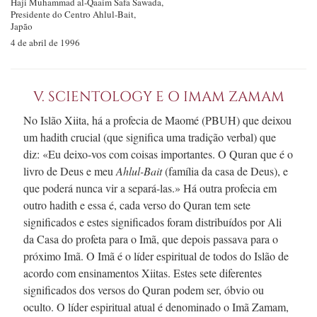
Haji Muhammad
al-Qaaim
Safa Sawada,
Presidente do Centro
Ahlul-Bait,
Japão
4 de abril de 1996
V. SCIENTOLOGY E O IMAM ZAMAM
No Islão Xiita, há a profecia de Maomé (PBUH) que deixou
um hadith crucial (que significa uma tradição verbal) que
diz: «Eu
deixo-vos
com coisas importantes. O Quran que é o
livro de Deus e meu
Ahlu
l-B
ait
(família da casa de Deus), e
que poderá nunca vir a
separá-las.
» Há outra profecia em
outro hadith e essa é, cada verso do Quran tem sete
significados e estes significados foram distribuídos por Ali
da Casa do profeta para o Imã, que depois passava para o
próximo Imã. O Imã é o líder espiritual de todos do Islão de
acordo com ensinamentos Xiitas. Estes sete diferentes
significados dos versos do Quran podem ser, óbvio ou
oculto. O líder espiritual atual é denominado o Imã Zamam,