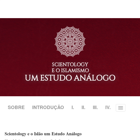
SCIENTOLOGY
E O ISLAMISMO
UM ESTUDO ANÁLOGO
SOBRE
INTRODUÇÃO
I.
II.
III.
IV.
Toggle
menu
Scientology e o Islão um Estudo Análogo