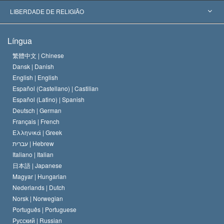
Decisões Históricas
Os Peritos Mais Proeminentes do Mundo
L. Ron Hubbard
LIBERDADE DE RELIGIÃO
Os Objetivos de Scientology
O que é Liberdade de Religião?
Língua
O Credo da Igreja de Scientology
Normas Internacionais de Direitos Humanos
繁體中文 |
Chinese
Dansk |
Danish
O Código de Um Scientologist
Proclamação sobre Religião
English |
English
Español (Castellano) |
Castilian
David Miscavige
Español (Latino) |
Spanish
Deutsch |
German
Français |
French
Ελληνικά |
Greek
עברית |
Hebrew
Italiano |
Italian
日本語 |
Japanese
Magyar |
Hungarian
Nederlands |
Dutch
Norsk |
Norwegian
Português |
Portuguese
Русский |
Russian