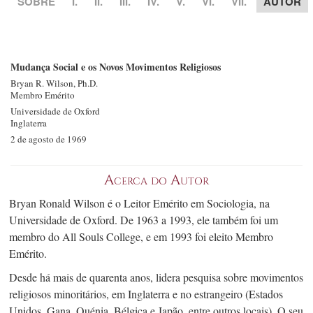
SOBRE
I.
II.
III.
IV.
V.
VI.
VII.
AUTOR
Mudança Social e os Novos Movimentos Religiosos
Bryan R.
Wilson, Ph.D.
Membro Emérito
Universidade de Oxford
Inglaterra
2 de agosto de 1969
Acerca do Autor
Bryan Ronald Wilson é o Leitor Emérito em Sociologia, na
Universidade de Oxford. De 1963 a 1993, ele também foi um
membro do All Souls College, e em 1993 foi eleito Membro
Emérito.
Desde há mais de quarenta anos, lidera pesquisa sobre movimentos
religiosos minoritários, em Inglaterra e no estrangeiro (Estados
Unidos, Gana, Quénia, Bélgica e Japão, entre outros locais). O seu