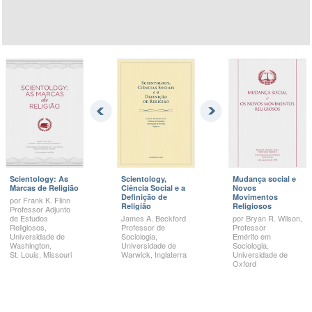
Scientology: As
Scientology,
Mudança social e
Marcas de Religião
Ciência Social e a
Novos
Definição de
Movimentos
por
Frank K.
Flinn
Religião
Religiosos
Professor Adjunto
de Estudos
James A.
Beckford
por
Bryan R.
Wilson,
Religiosos,
Professor de
Professor
Universidade de
Sociologia,
Emérito em
Washington,
Universidade de
Sociologia,
St. Louis,
Missouri
Warwick, Inglaterra
Universidade de
Oxford