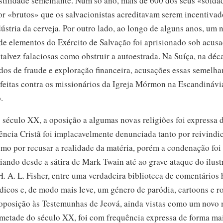
stilidade semelhante. Num só ano, mais
de 600
dos seus «solda
or «brutos» que os salvacionistas acreditavam serem incentivad
dústria da cerveja. Por outro lado, ao longo de alguns anos, um
de elementos do Exército de Salvação foi aprisionado sob acusa
talvez falaciosas como obstruir a autoestrada. Na Suíça, na dé
os de fraude e exploração financeira, acusações essas semelha
feitas contra os missionários da Igreja Mórmon na Escandinávia
.
o
século XX,
a oposição a algumas novas religiões foi expressa d
ência Cristã foi implacavelmente denunciada tanto por reivindi
omo por recusar a realidade da matéria, porém a condenação foi
ariando desde a sátira de Mark Twain até ao grave ataque do ilust
H. A. L. Fisher,
entre uma verdadeira biblioteca de comentários 
édicos e, de modo mais leve, um género de paródia, cartoons e 
A oposição às Testemunhas de Jeová, ainda vistas como um nov
 metade do
século XX,
foi com frequência expressa de forma mais