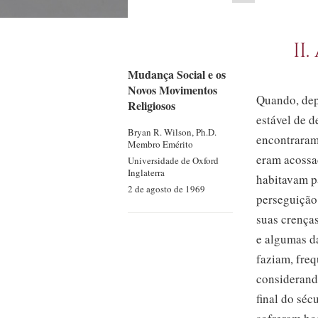
II
Mudança Social e os
Novos Movimentos
Quando, dep
Religiosos
estável de 
Bryan R.
Wilson, Ph.D.
encontraram 
Membro Emérito
eram acossad
Universidade de Oxford
Inglaterra
habitavam pa
2 de agosto de 1969
perseguição
suas crença
e algumas da
faziam, freq
considerand
final do
séc