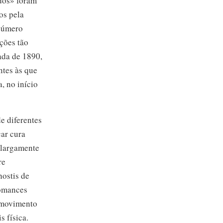
dos» foram
os pela
 número
ções tão
cada
de 1890,
ntes às que
, no início
e diferentes
car cura
 largamente
re
hostis de
romances
o movimento
 física.