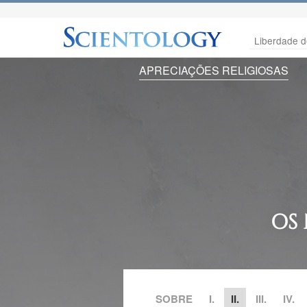
Liberdade d
APRECIAÇÕES RELIGIOSAS
OS
SOBRE
I.
II.
III.
IV.