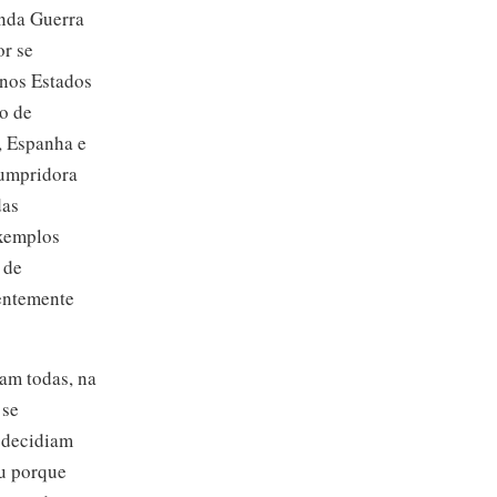
unda Guerra
or se
 nos Estados
o de
, Espanha e
cumpridora
das
exemplos
 de
centemente
am todas, na
 se
u decidiam
ou porque