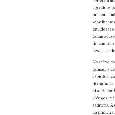
sofreram ho
agredidos p
influente in
semelhante 
duvidosas e 
foram acusad
tinham sido 
desse século
No início d
formas: a Ci
espiritual c
literária, v
historiador
clérigos, m
satíricos. 
na primeira