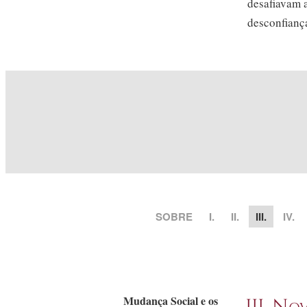
desafiavam 
desconfiança
SOBRE
I.
II.
III.
IV.
Mudança Social e os
III. N