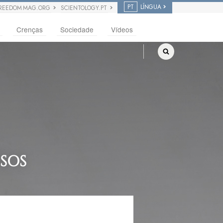
PT
LÍNGUA
REEDOM MAG.ORG
SCIENTOLOGY.PT
Crenças
Sociedade
Vídeos
SOS