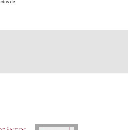
etos de
orâneos