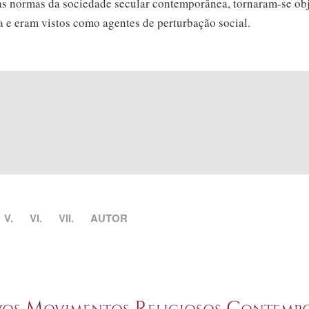
as normas da sociedade secular contemporânea,
tornaram-se
obj
 e eram vistos como agentes de perturbação social.
V.
VI.
VII.
AUTOR
ovos Movimentos Religiosos Contemp