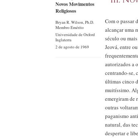
Novos Movimentos
Religiosos
Com o passar d
Bryan R.
Wilson, Ph.D.
Membro Emérito
alcançar uma m
Universidade de Oxford
século ou mais
Inglaterra
Jeová, entre ou
2 de agosto de 1969
frequentemente
autorizados a 
centrando-se,
c
últimas cinco 
muitíssimo. Alg
emergiram de r
outras
voltara
paganismo anti
natural, das t
despertar e lib