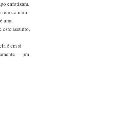
mpo enfatizam,
têm em comum
 é uma
e este assunto,
cia é em si
retamente — um
 bem comum, a
úblico em geral
deles. Tendo em
res, o mito, e
modo como os
a, porque os
autenticados
ólogos designam