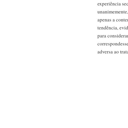
experiência se
unanimemente, 
apenas a conte
tendência, evid
para considera
correspondessem
adversa ao tra
único moviment
alegação tende
não está bem i
conta que este
as calúnias fa
próprios
mass 
jornalistas, qu
ou não, repete
como «resumo 