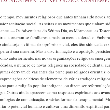
o tempo, movimentos religiosos que antes tinham sido novos, 
aior aceitação social. As seitas e os movimentos que tinham s
 antes — Os Adventistas do Sétimo Dia, os Mórmones, as Test
tros,
tornaram-se
familiares e mais ou menos tolerados. Embora
 ainda sejam vítimas de opróbrio social, eles têm sido cada vez
operar à sua maneira. Mas a discriminação e a oposição persiste
omo anteriormente, nas novas organizações religiosas emergen
décadas, o número de novas religiões na sociedade ocidental a
umas derivam de variantes das principais religiões orientais; o
eapreciações ecléticas de elementos de várias tradições religio
m-se
para a religião popular indígena, ou dizem ser reformulaç
go. Outras ainda aparecem como respostas espirituais aos avan
ecnologias de comunicação, e várias formas de terapia mental. 
ertar o potencial humano e cultivar uma dimensão espiritual par