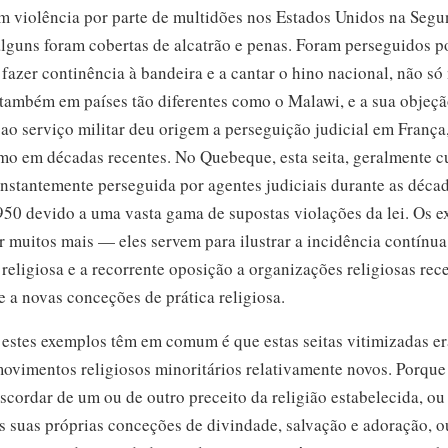
am violência por parte de multidões nos Estados Unidos na Seg
lguns foram cobertas de alcatrão e penas. Foram perseguidos p
fazer continência à bandeira e a cantar o hino nacional, não só
também em países tão diferentes como o Malawi, e a sua objeçã
ao serviço militar deu origem a perseguição judicial em França
mo em décadas recentes. No Quebeque, esta seita, geralmente 
constantemente perseguida por agentes judiciais durante as déca
950
devido a uma vasta gama de supostas violações da lei. Os 
 muitos mais — eles servem para ilustrar a incidência contínua
 religiosa e a recorrente oposição a organizações religiosas re
 a novas conceções de prática religiosa.
 estes exemplos têm em comum é que estas seitas vitimizadas er
ovimentos religiosos minoritários relativamente novos. Porque
cordar de um ou de outro preceito da religião estabelecida, o
s suas próprias conceções de divindade, salvação e adoração, 