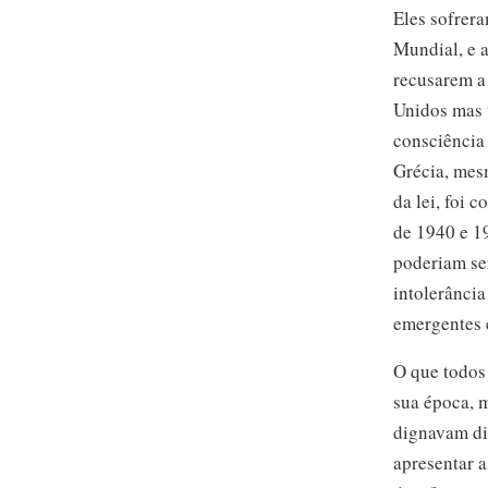
Eles sofrer
Mundial, e a
recusarem a 
Unidos mas 
consciência 
Grécia, mes
da lei, foi 
de 1940 e 1
poderiam ser
intolerância
emergentes e
O que todos
sua época, m
dignavam dis
apresentar a