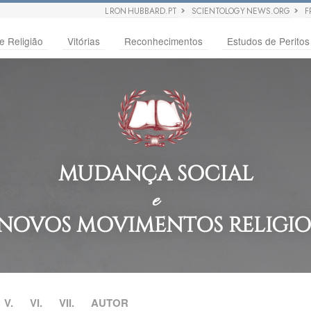
L RON HUBBARD.PT
SCIENTOLOGY NEWS.ORG
F
e Religião
Vitórias
Reconhecimentos
Estudos de Peritos
MUDANÇA SOCIAL
e
 NOVOS MOVIMENTOS RELIGIO
V.
VI.
VII.
AUTOR