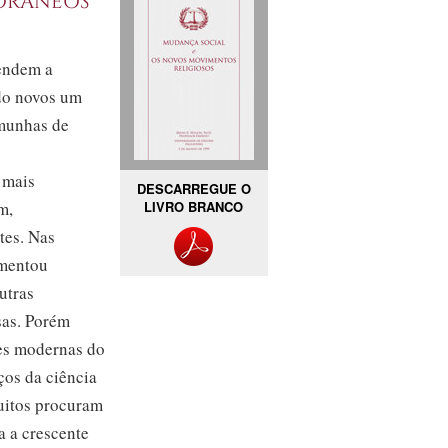
tendem a
ido novos um
emunhas de
 mais
DESCARREGUE O
m,
LIVRO BRANCO
tes. Nas
umentou
utras
sas. Porém
ões modernas do
ços da ciência
Muitos procuram
a a crescente