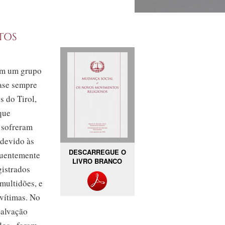
tos
ram um grupo
ase sempre
s do Tirol,
que
, sofreram
 devido às
DESCARREGUE O
quentemente
LIVRO BRANCO
gistrados
multidões, e
vítimas. No
Salvação