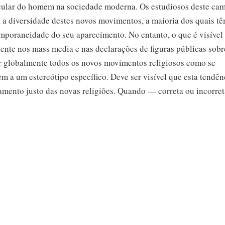
cular do homem na sociedade moderna. Os estudiosos deste ca
a diversidade destes novos movimentos, a maioria dos quais 
mporaneidade do seu aparecimento. No entanto, o que é visível
ente nos mass media e nas declarações de figuras públicas sobr
r globalmente todos os novos movimentos religiosos como se
 a um estereótipo específico. Deve ser visível que esta tendên
tamento justo das novas religiões. Quando — correta ou incor
o é publicamente acusado de ações ou atitudes contrárias ao
 facilmente a ser transposta para todos esses movimentos, e o p
nformado acerca da postura específica e atividades de cada um 
s movimentos são pouco conhecidos, os
mal-entendidos,
os rumo
cilmente acrescem em volta das respetivas reputações. Dado o 
media
operam, uma alegação, uma vez feita, tende a ser reiterad
e muitas vezes confiam em anteriores relatórios dos
mass media,
m uma história familiar e assim produzem aquilo a que os soci
negativo de eventos».