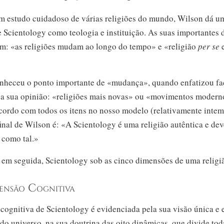
m estudo cuidadoso de várias religiões do mundo, Wilson dá u
 Scientology como teologia e instituição. As suas importantes 
uem: «as religiões mudam ao longo do tempo» e «religião
per se
e
nheceu o ponto importante de «mudança», quando enfatizou fa
 a sua opinião: «religiões mais novas» ou «movimentos modern
acordo com todos os itens no nosso modelo (relativamente intem
inal de Wilson é: «A Scientology é uma religião autêntica e dev
 como tal.»
em seguida, Scientology sob as cinco dimensões de uma religi
ensão Cognitiva
ognitiva de Scientology é evidenciada pela sua visão única e 
o universo, na sua doutrina das oito dinâmicas, que divide tod