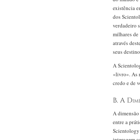
existência e
dos Scientol
verdadeiro s
milhares de
através dest
seus destino
A Scientolo
«livro». As 
credo e de v
B. A Dim
A dimensão 
entre a prát
Scientolog
interagem co