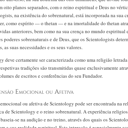
m oito planos separados, com o reino espiritual e Deus no vérti
ogists, na existência do sobrenatural, está incorporada na sua 
er, como espírito — o thetan — e na imortalidade do thetan atr
 vidas anteriores, bem como na sua crença no mundo espiritual 
es poderes sobrenaturais e de Deus, que os Scientologists dete
s, as suas necessidades e os seus valores.
gy deve certamente ser caracterizada como uma religião letrada
respetivas tradições são transmitidas quase exclusivamente atra
olumes de escritos e conferências do seu Fundador.
ensão Emocional ou Afetiva
emocional ou afetiva de Scientology pode ser encontrada na re
ica de Scientology e o reino sobrenatural. A experiência religio
y
baseia-se
na audição e no treino, através dos quais os Scientolo
m a sua realidade espiritual. Esta interação é especialmente a