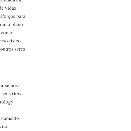
de vidas
esforços para
 com o plano
s como
rso físico.
 outros seres
ra-se nos
 seus ritos
ntology
ortamento
s do