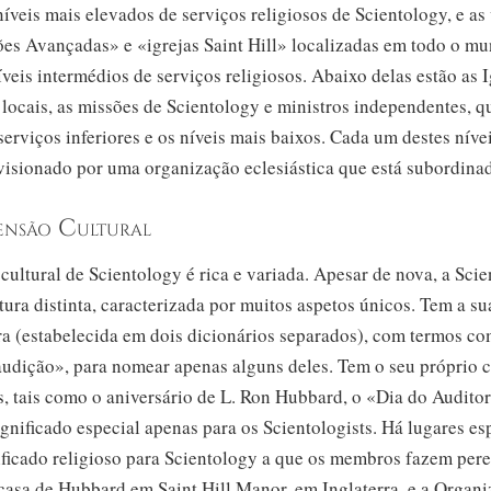
níveis mais elevados de serviços religiosos de Scientology, e as
es Avançadas» e «igrejas Saint Hill» localizadas em todo o mu
veis intermédios de serviços religiosos. Abaixo delas estão as I
locais, as missões de Scientology e ministros independentes, 
serviços inferiores e os níveis mais baixos. Cada um destes nívei
visionado por uma organização eclesiástica que está subordina
ensão Cultural
ultural de Scientology é rica e variada. Apesar de nova, a Scie
ura distinta, caracterizada por muitos aspetos únicos. Tem a su
a (estabelecida em dois dicionários separados), com termos co
audição», para nomear apenas alguns deles. Tem o seu próprio 
, tais como o aniversário de
L. Ron
Hubbard, o «Dia do Auditor
gnificado especial apenas para os Scientologists. Há lugares es
ificado religioso para Scientology a que os membros fazem pere
casa de Hubbard em Saint Hill Manor, em Inglaterra, e a Organ