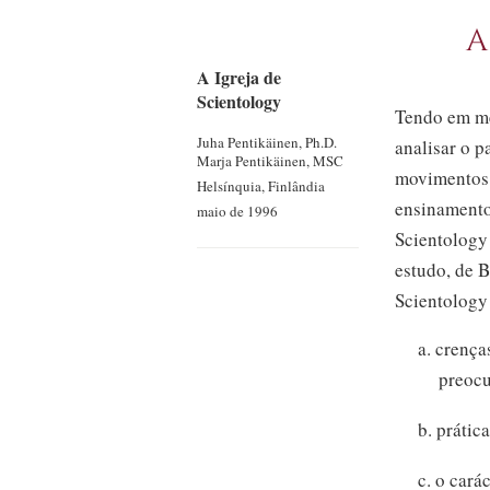
A
A Igreja de
Scientology
Tendo em me
Juha Pentikäinen, Ph.D.
analisar o p
Marja Pentikäinen, MSC
movimentos 
Helsínquia, Finlândia
ensinamentos
maio de 1996
Scientology
estudo, de B
Scientology 
a. crença
preocu
b. prátic
c. o cará