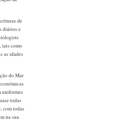
crituras de
 diários e
tologists
, tais como
s as idades
ação do Mar
 económicas
m uniformes
uase todas
y, com todas
em na sua