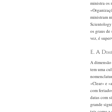
ministra os 
«Organizaçõ
ministram ní
Scientology 
os graus de 
vez, é super
E. A Dim
A dimensão c
tem uma cult
nomenclatur
«Clear» e «
com feriados
datas com si
grande sign
tais como a 