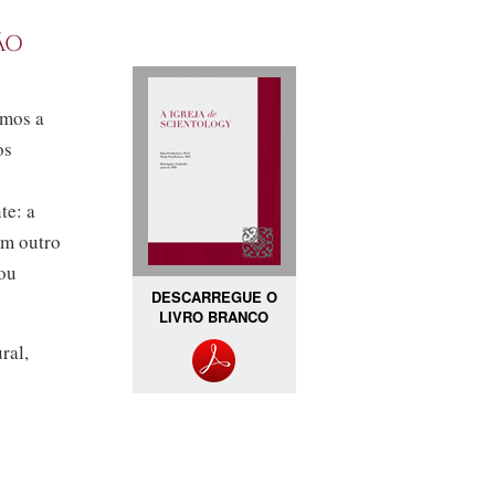
ão
amos a
os
te: a
om outro
dou
DESCARREGUE O
LIVRO BRANCO
ral,