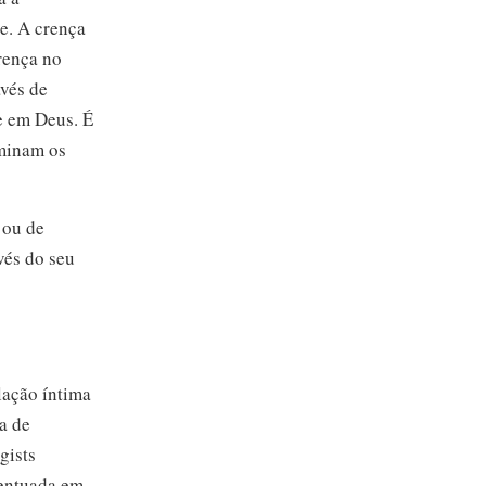
ce. A crença
crença no
avés de
e em Deus. É
rminam os
 ou de
vés do seu
lação íntima
sa de
gists
centuada em