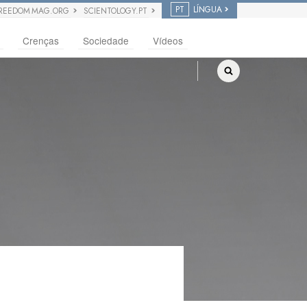
PT
LÍNGUA
REEDOM MAG.ORG
SCIENTOLOGY.PT
Crenças
Sociedade
Vídeos