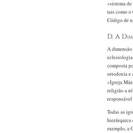
«sistema de 
tais como o
Código de u
D. A Dim
A dimensão s
eclesiologia
composta por
ortodoxia e 
«Igreja Mãe»
religião a n
responsável 
Todas as ig
hierárquica 
exemplo, a O