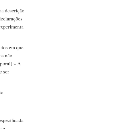
ma descrição
declarações
xperimenta
ctos em que
os não
poral).» A
e ser
ão.
especificada
a a