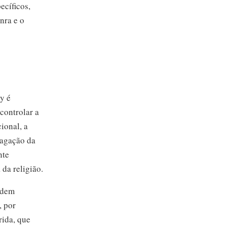
ecíficos,
nra e o
y é
controlar a
ional, a
pagação da
nte
 da religião.
rdem
, por
rida, que