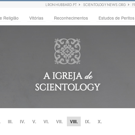
L RON HUBBARD.PT
SCIENTOLOGY NEWS.ORG
F
e Religião
Vitórias
Reconhecimentos
Estudos de Peritos
A IGREJA
de
SCIENTOLOGY
.
III.
IV.
V.
VI.
VII.
VIII.
IX.
X.