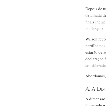
Depois de u
detalhada de
finais incl
mudança.»
Wilson reco
partilhamos
estarão de 
declaração f
considerada
Abordamos, 
A. A Dim
A dimensão c
do mundo e d