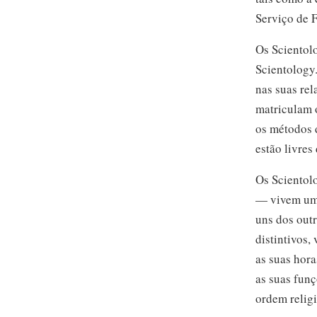
Serviço de F
Os Scientolo
Scientology.
nas suas rel
matriculam o
os métodos 
estão livres
Os Scientol
— vivem um 
uns dos out
distintivos,
as suas hora
as suas fun
ordem religi