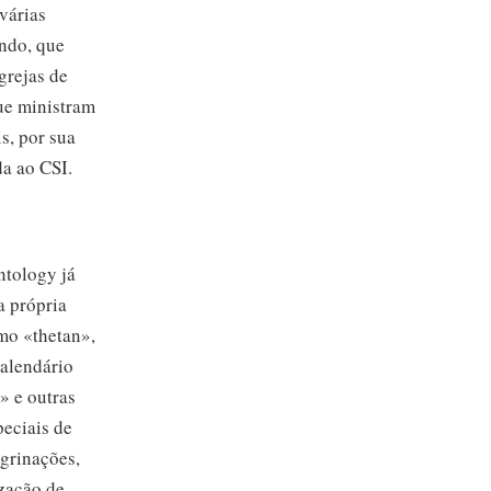
 várias
ndo, que
grejas de
que ministram
s, por sua
da ao CSI.
ntology já
a própria
mo «thetan»,
calendário
» e outras
peciais de
grinações,
ização de