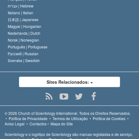
עברית |
Hebrew
Italiano |
Italian
日本語 |
Japanese
Magyar |
Hungarian
Nederlands |
Dutch
Norsk |
Norwegian
Português |
Portuguese
Русский |
Russian
Svenska |
Swedish
Sites Relacionados:
© 2026
Church of Scientology International.
Todos os Direitos Reservados.
•
Política de Privacidade
•
Termos de Utilização
•
Política de Cookies
•
Aviso Legal
•
Contactos
•
Mapa do Site
Scientology e o logótipo de Scientology são marcas registadas e de serviço,