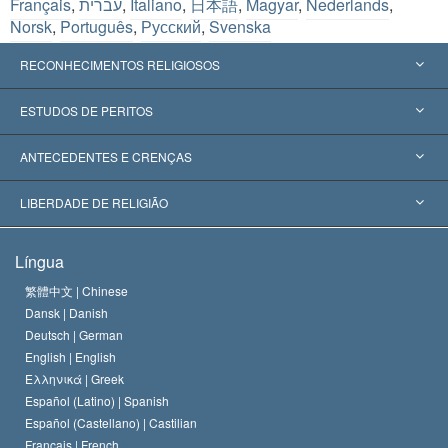
Français
,
עברית
,
Italiano
,
日本語
,
Magyar
,
Nederlands
,
Norsk
,
Português
,
Русский
,
Svenska
RECONHECIMENTOS RELIGIOSOS
Estados Unidos
ESTUDOS DE PERITOS
Reconhecimentos Mundiais
Apreciações por Categoria
ANTECEDENTES E CRENÇAS
Decisões Históricas
Os Peritos Mais Proeminentes do Mundo
L. Ron Hubbard
LIBERDADE DE RELIGIÃO
Os Objetivos de Scientology
O que é Liberdade de Religião?
Língua
O Credo da Igreja de Scientology
Normas Internacionais de Direitos Humanos
繁體中文 |
Chinese
Dansk |
Danish
O Código de Um Scientologist
Proclamação sobre Religião
Deutsch |
German
English |
English
David Miscavige
Ελληνικά |
Greek
Español (Latino) |
Spanish
Español (Castellano) |
Castilian
Français |
French