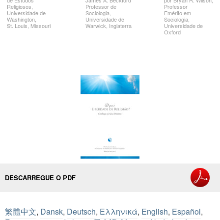
de Estudos
James A.
Beckford
por
Bryan R.
Wilson,
Religiosos,
Professor de
Professor
Universidade de
Sociologia,
Emérito em
Washington,
Universidade de
Sociologia,
St. Louis,
Missouri
Warwick, Inglaterra
Universidade de
Oxford
DESCARREGUE O PDF
繁體中文
,
Dansk
,
Deutsch
,
Ελληνικά
,
English
,
Español
,