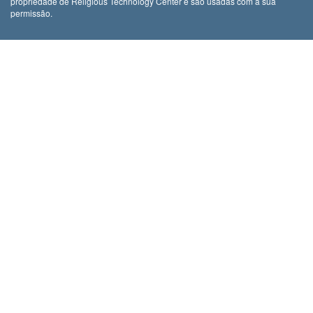
propriedade de Religious Technology Center e são usadas com a sua
permissão.