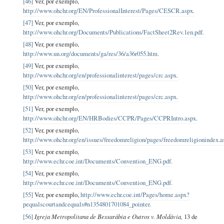
[46]
Ver, por exemplo,
http://www.ohchr.org/EN/ProfessionalInterest/Pages/CESCR.aspx.
[47]
Ver, por exemplo,
http://www.ohchr.org/Documents/Publications/FactSheet2Rev.1en.pdf.
[48]
Ver, por exemplo,
http://www.un.org/documents/ga/res/36/a36r055.htm.
[49]
Ver, por exemplo,
http://www.ohchr.org/en/professionalinterest/pages/crc.aspx.
[50]
Ver, por exemplo,
http://www.ohchr.org/en/professionalinterest/pages/crc.aspx.
[51]
Ver, por exemplo,
http://www.ohchr.org/EN/HRBodies/CCPR/Pages/CCPRIntro.aspx.
[52]
Ver, por exemplo,
http://www.ohchr.org/en/issues/freedomreligion/pages/freedomreligionindex.a
[53]
Ver, por exemplo,
http://www.echr.coe.int/Documents/Convention_ENG.pdf.
[54]
Ver, por exemplo,
http://www.echr.coe.int/Documents/Convention_ENG.pdf.
[55]
Ver, por exemplo,
http://www.echr.coe.int/Pages/home.aspx?
pequalscourtandcequals#n1354801701084_pointer.
[56]
Igreja Metropolitana de Bessarábia e Outros v. Moldávia,
13 de