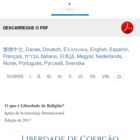
DESCARREGUE O PDF
繁體中文
,
Dansk
,
Deutsch
,
Ελληνικά
,
English
,
Español
,
Français
,
עברית
,
Italiano
,
日本語
,
Magyar
,
Nederlands
,
Norsk
,
Português
,
Русский
,
Svenska
SOBRE
I.
II.
III.
IV.
V.
VI.
VII.
VIII.
Toggle
menu
O que é Liberdade de Religião?
Igreja de Scientology Internacional
Edição de 2017
Liberdade de Coerção