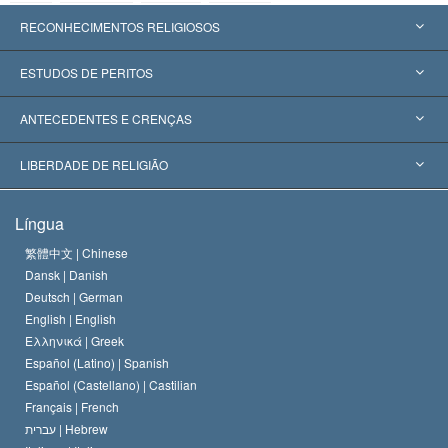
RECONHECIMENTOS RELIGIOSOS
Estados Unidos
ESTUDOS DE PERITOS
Reconhecimentos Mundiais
Apreciações por Categoria
ANTECEDENTES E CRENÇAS
Decisões Históricas
Os Peritos Mais Proeminentes do Mundo
L. Ron Hubbard
LIBERDADE DE RELIGIÃO
Os Objetivos de Scientology
O que é Liberdade de Religião?
Língua
O Credo da Igreja de Scientology
Normas Internacionais de Direitos Humanos
繁體中文 |
Chinese
Dansk |
Danish
O Código de Um Scientologist
Proclamação sobre Religião
Deutsch |
German
English |
English
David Miscavige
Ελληνικά |
Greek
Español (Latino) |
Spanish
Español (Castellano) |
Castilian
Français |
French
עברית |
Hebrew