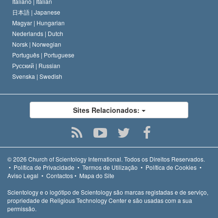
Italiano |
Italian
日本語 |
Japanese
Magyar |
Hungarian
Nederlands |
Dutch
Norsk |
Norwegian
Português |
Portuguese
Русский |
Russian
Svenska |
Swedish
Sites Relacionados:
© 2026
Church of Scientology International.
Todos os Direitos Reservados.
•
Política de Privacidade
•
Termos de Utilização
•
Política de Cookies
•
Aviso Legal
•
Contactos
•
Mapa do Site
Scientology e o logótipo de Scientology são marcas registadas e de serviço,
propriedade de Religious Technology Center e são usadas com a sua
permissão.