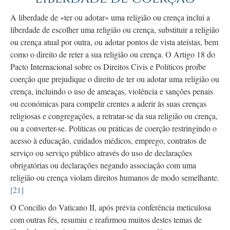
A liberdade de «ter ou adotar» uma religião ou crença inclui a
liberdade de escolher uma religião ou crença, substituir a religião
ou crença atual por outra, ou adotar pontos de vista ateístas, bem
como o direito de reter a sua religião ou crença. O
Artigo 18
do
Pacto Internacional sobre os Direitos Civis e Políticos proíbe
coerção que prejudique o direito de ter ou adotar uma religião ou
crença, incluindo o uso de ameaças, violência e sanções penais
ou económicas para compelir crentes a aderir às suas crenças
religiosas e congregações, a
retratar-se
da sua religião ou crença,
ou a
converter-se.
Políticas ou práticas de coerção restringindo o
acesso à educação, cuidados médicos, emprego, contratos de
serviço ou serviço público através do uso de declarações
obrigatórias ou declarações negando associação com uma
religião ou crença violam direitos humanos de modo semelhante.
[21]
O Concílio do Vaticano II, após prévia conferência meticulosa
com outras fés, resumiu e reafirmou muitos destes temas de