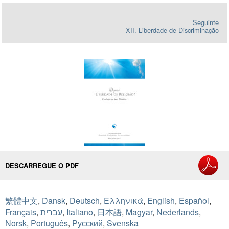
Seguinte
XII. Liberdade de Discriminação
DESCARREGUE O PDF
繁體中文
,
Dansk
,
Deutsch
,
Ελληνικά
,
English
,
Español
,
Français
,
עברית
,
Italiano
,
日本語
,
Magyar
,
Nederlands
,
Norsk
,
Português
,
Русский
,
Svenska