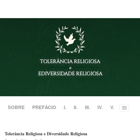
TOLERÂNCIA RELIGIOSA
e
EDIVERSIDADE RELIGIOSA
SOBRE
PREFÁCIO
I.
II.
III.
IV.
V.
Toggle
menu
Tolerância Religiosa e Diversidade Religiosa