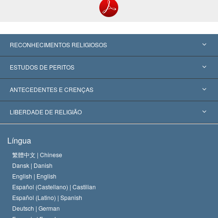
RECONHECIMENTOS RELIGIOSOS
Estados Unidos
ESTUDOS DE PERITOS
Reconhecimentos Mundiais
Apreciações por Categoria
ANTECEDENTES E CRENÇAS
Decisões Históricas
Os Peritos Mais Proeminentes do Mundo
L. Ron Hubbard
LIBERDADE DE RELIGIÃO
Os Objetivos de Scientology
O que é Liberdade de Religião?
Língua
O Credo da Igreja de Scientology
Normas Internacionais de Direitos Humanos
繁體中文 |
Chinese
Dansk |
Danish
O Código de Um Scientologist
Proclamação sobre Religião
English |
English
Español (Castellano) |
Castilian
David Miscavige
Español (Latino) |
Spanish
Deutsch |
German