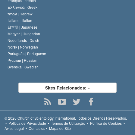
Français |
French
Ελληνικά |
Greek
עברית |
Hebrew
Italiano |
Italian
日本語 |
Japanese
Magyar |
Hungarian
Nederlands |
Dutch
Norsk |
Norwegian
Português |
Portuguese
Русский |
Russian
Svenska |
Swedish
Sites Relacionados:
© 2026
Church of Scientology International.
Todos os Direitos Reservados.
•
Política de Privacidade
•
Termos de Utilização
•
Política de Cookies
•
Aviso Legal
•
Contactos
•
Mapa do Site