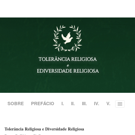
TOLERÂNCIA RELIGIOSA
e
EDIVERSIDADE RELIGIOSA
SOBRE
PREFÁCIO
I.
II.
III.
IV.
V.
Toggle
menu
Tolerância Religiosa e Diversidade Religiosa