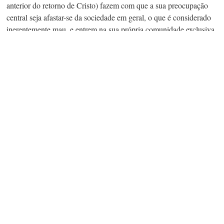
anterior do retorno de Cristo) fazem com que a sua preocupação
central seja
afastar-se
da sociedade em geral, o que é considerado
inerentemente mau, e entrem na sua própria comunidade exclusiva.
A tensão existente entre seitas como estas e as autoridades e, às
vezes, entre as seitas e o público em geral, não tem tendência a
concentrar-se
em qualquer questão de direito penal, mas na recusa
dos seguidores em participar nas responsabilidades cívicas
habitualmente exigidas aos cidadãos. Assim, eles têm tipicamente
feito objeções ao serviço militar ou, no caso de algumas seitas,
procuram uma isenção de serviço de júri, ou de filiação a
sindicatos em países (
Grã-Bretanha
e Suécia) onde tais filiações,
em algumas indústrias, são real ou praticamente obrigatórias. Ao
longo do tempo, em país após país, tais direitos da consciência
foram gradualmente sendo admitidos, como foi concedido às
Testemunhas de Jeová, nos Estados Unidos, o direito à isenção de
bater continência à bandeira nacional ou a participarem do canto
do hino nacional em assembleias escolares ou noutras ocasiões
públicas. Seitas cristãs, nestes e noutros casos, lutaram e muitas
vezes ganharam casos nacionais ou, por vezes, em tribunais de