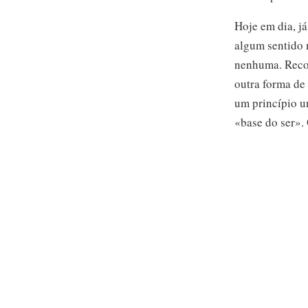
Hoje em dia, j
algum sentido 
nenhuma.
Reco
outra forma de
um princípio u
«base do ser». 
contextos intel
tais religiões
À medida que e
em sociedades 
cada vez mais 
identidade co
de uma identid
não podia ser 
itens concreto