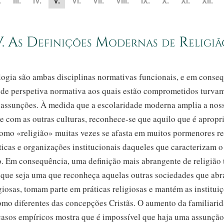
.
III.
IV.
V.
VI.
VII.
VIII.
IX.
X.
XI.
XII.
V. As Definições Modernas de Religiã
ologia são ambas disciplinas normativas funcionais, e em conse
 de perspetiva normativa aos quais estão comprometidos turvam
e assunções. À medida que a escolaridade moderna amplia a nos
e com as outras culturas,
reconhece-se
que aquilo que é apropr
omo «religião» muitas vezes se afasta em muitos pormenores re
ticas e organizações institucionais daqueles que caracterizam o
o. Em consequência, uma definição mais abrangente de religião 
 que seja uma que reconheça aquelas outras sociedades que ab
giosas, tomam parte em práticas religiosas e mantém as institui
como diferentes das concepções Cristãs. O aumento da familiari
asos empíricos mostra que é impossível que haja uma assunção