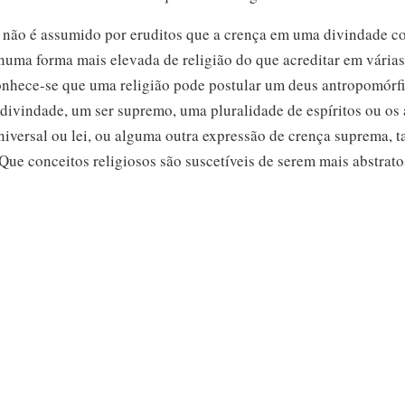
á não é assumido por eruditos que a crença em uma divindade c
numa forma mais elevada de religião do que acreditar em vária
nhece-se
que uma religião pode postular um deus antropomórf
 divindade, um ser supremo, uma pluralidade de espíritos ou os
niversal ou lei, ou alguma outra expressão de crença suprema, 
Que conceitos religiosos são suscetíveis de serem mais abstrato
ectualmente mais sofisticados, não é visto como uma justificaçã
 como sendo «superiores».
ruditos se tornavam conscientes do facto da diversidade empíri
diferentes, a sua concepção do que constituía uma religião tinh
conotava fenómenos que tinham semelhança familiares em vez 
mum, e que manifestavam semelhanças de padrões de comporta
ade de substância real. A tomada de consciência surgiu quando a
definida em termos específicos como uma tradição em particular.
s que pertencem ao Cristianismo e que, em qualquer etapa anteri