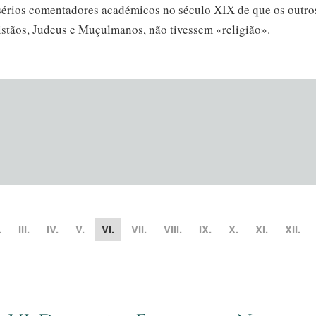
érios comentadores académicos no século XIX de que os outro
istãos, Judeus e Muçulmanos, não tivessem «religião».
.
III.
IV.
V.
VI.
VII.
VIII.
IX.
X.
XI.
XII.