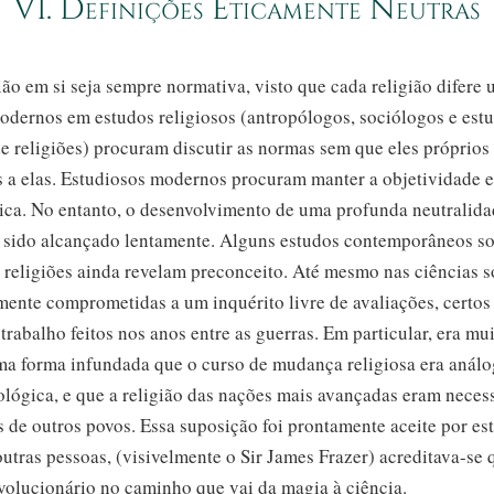
VI. Definições Eticamente Neutras
ão em si seja sempre normativa, visto que cada religião difere 
modernos em estudos religiosos (antropólogos, sociólogos e est
e religiões) procuram discutir as normas sem que eles próprios
a elas. Estudiosos modernos procuram manter a objetividade 
tica. No entanto, o desenvolvimento de uma profunda neutralid
m sido alcançado lentamente. Alguns estudos contemporâneos so
religiões ainda revelam preconceito. Até mesmo nas ciências so
amente comprometidas a um inquérito livre de avaliações, certos
 trabalho feitos nos anos entre as guerras. Em particular, era mu
a forma infundada que o curso de mudança religiosa era análo
ológica, e que a religião das nações mais avançadas eram neces
s de outros povos. Essa suposição foi prontamente aceite por es
outras pessoas, (visivelmente o Sir James Frazer)
acreditava-se
q
volucionário no caminho que vai da magia à ciência.