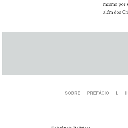
mesmo por s
além dos Cr
SOBRE
PREFÁCIO
I.
II
Tolerância Religiosa