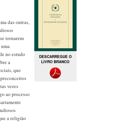
uma das outras,
udiosos
 se tornarem
e uma
ade no estudo
DESCARREGUE O
bre a
LIVRO BRANCO
ciais, que
 preconceitos
itas vezes
go ao processo
sariamente
tudiosos
ue a religião