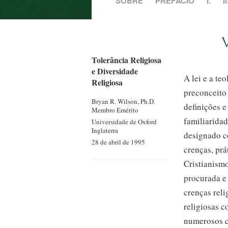
SOBRE
PREFÁCIO
I.
II
Tolerância Religiosa
e Diversidade
A lei e a te
Religiosa
preconceito
Bryan R.
Wilson, Ph.D.
definições 
Membro Emérito
familiaridad
Universidade de Oxford
Inglaterra
designado c
28 de abril de 1995
crenças, prá
Cristianism
procurada e
crenças reli
religiosas 
numerosos c