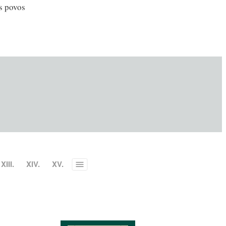
s povos
XIII.
XIV.
XV.
Toggle
menu