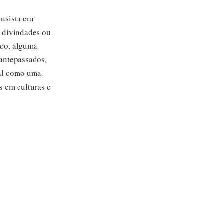
onsista em
s divindades ou
ico, alguma
 antepassados,
tal como uma
s em culturas e
o para designar
ca da religião
a de mudar,
de uma
mento em vez
 religião já
 Assim, os
or, tinham sido