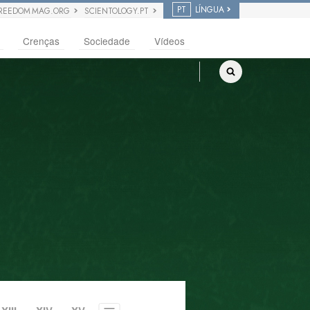
PT
LÍNGUA
REEDOM MAG.ORG
SCIENTOLOGY.PT
Crenças
Sociedade
Vídeos