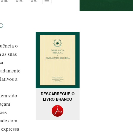
XIII.
XIV.
XV.
Toggle
menu
o
quência o
 as suas
sa
iadamente
lativos a
DESCARREGUE O
tem sido
LIVRO BRANCO
raçam
ções
dade com
 expressa